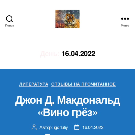
Поиск
Меню
IgorLutiy`s
Blog
День:
16.04.2022
Рубрики
ЛИТЕРАТУРА
ОТЗЫВЫ НА ПРОЧИТАННОЕ
Джон Д. Макдональд
«Вино грёз»
Автор:
igorlutiy
16.04.2022
Автор
Дата
записи
записи