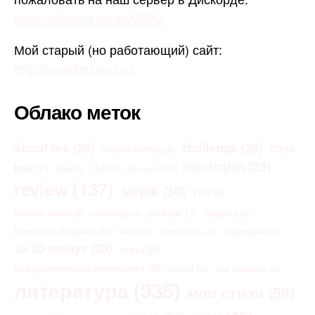
https://discord.gg/adA29k2
Мой старый (но работающий) сайт:
http://modder.ucoz.ru
Облако меток
about me
(26)
challenge
(25)
Capture The Flag
(4)
CTF
(4)
non-fiction
(23)
habr
(7)
LLM
(5)
links
(3)
Morrowind
(3)
review
(137)
stepik
(30)
TES
(6)
youtube
(7)
the elder scrolls
(4)
Браузер
(4)
vibecoding
(3)
Роман за 30 дней
(8)
ЧАЭС
(4)
Чернобыль
(4)
годовщина
(4)
за 30 минут
(25)
игры
(8)
искусственный интеллект
(9)
итоги
(8)
как сделать
(6)
литература
(335)
мои стихи
(58)