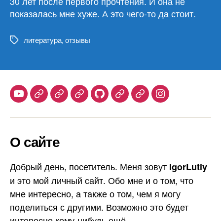
30 лет после первого прочтения. И она не
показалась мне хуже. А это чего-то да стоит.
литература
,
отзывы
Метки
Youtube
Telegram
Stepik
Habr
Github
Samlib
Duolingo
Instagram
О сайте
Добрый день, посетитель. Меня зовут
IgorLutiy
и это мой личный сайт. Обо мне и о том, что
мне интересно, а также о том, чем я могу
поделиться с другими. Возможно это будет
интересно кому-нибудь ещё.