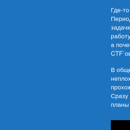
Где-то
Перио
задачк
работ
а поче
CTF`ов
В обще
неплох
прохо
Сразу
планы