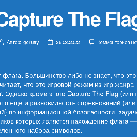
Capture The Fla
к
Автор:
igorlutiy
25.03.2022
Комментариев
не
Автор
Дата
за
записи
записи
Ca
Th
Fla
 флага. Большинство либо не знает, что это
читает, что это игровой режим из игр жанра
r. Однако кроме этого Capture The Flag (или
это еще и разновидность соревнований (или
ий) по информационной безопасности, задач
ников которых является нахождение флага —
еленного набора символов.