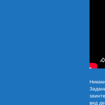
Никаки
Задан
заинте
вид де