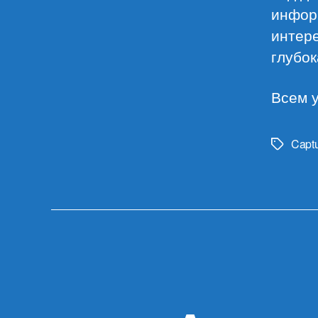
инфор
интере
глубок
Всем у
Captu
Метки