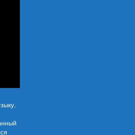
зыку.
данный
тся