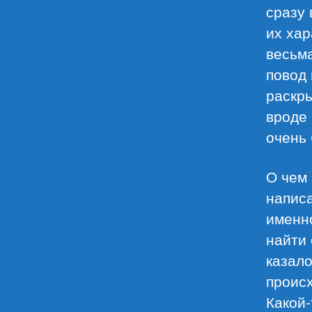
сразу 
их хар
весьма
повод 
раскры
вроде 
очень
О чем 
написа
именно
найти 
казало
проис
Какой-