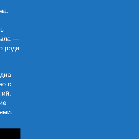
ма.
ть
была —
о рода
одна
ео с
ний.
ие
ями.