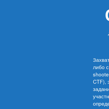
Захват
либо с
shoote
CTF), 
задан
участ
опред