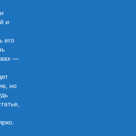
ни
й и
ь его
нь
твах —
дет
ие, но
удь
татье,
ярко.