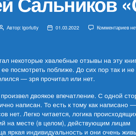
ей Сальников «
к
Автор:
igorlutiy
01.03.2022
Комментариев
не
Автор
Дата
за
записи
записи
Ал
Са
«О
ал некоторые хвалебные отзывы на эту книг
ее посмотреть поближе. До сих пор так и не
лился — зря прочитал или нет.
произвел двоякое впечатление. С одной ст
ично написан. То есть к тому как написано 
ов нет. Легко читается, логика происходящи
й на месте (в целом), действующим лицам
а яркая индивидуальность и они очень жив