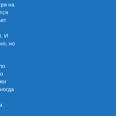
тря на
тся
ает
. И
но, но
ло
то
мог
иногда
м.