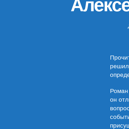
Алекс
Прочит
решил 
опреде
Роман 
он отл
вопрос
событи
присущ