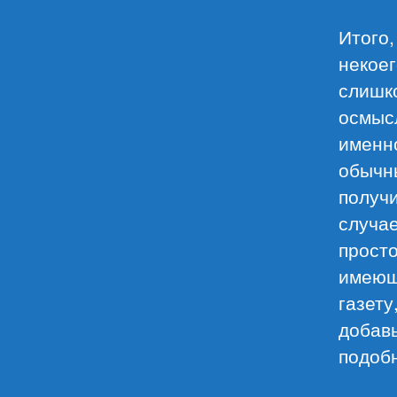
Итого,
некоег
слишк
осмысл
именно
обычн
получи
случае
просто
имеющ
газету
добавь
подобн