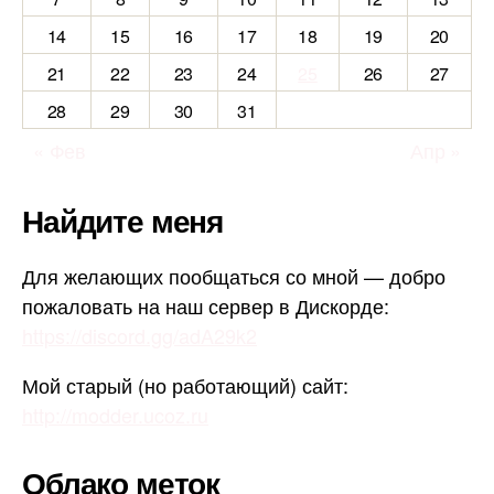
14
15
16
17
18
19
20
21
22
23
24
25
26
27
28
29
30
31
« Фев
Апр »
Найдите меня
Для желающих пообщаться со мной — добро
пожаловать на наш сервер в Дискорде:
https://discord.gg/adA29k2
Мой старый (но работающий) сайт:
http://modder.ucoz.ru
Облако меток