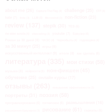
about me
(26)
challenge
(25)
Capture The Flag
(4)
CTF
(4)
non-fiction
(23)
habr
(7)
LLM
(5)
links
(3)
Morrowind
(3)
review
(137)
stepik
(30)
TES
(6)
youtube
(7)
the elder scrolls
(4)
Браузер
(4)
vibecoding
(3)
Роман за 30 дней
(8)
ЧАЭС
(4)
Чернобыль
(4)
годовщина
(4)
за 30 минут
(25)
игры
(8)
искусственный интеллект
(9)
итоги
(8)
как сделать
(6)
литература
(335)
мои стихи
(58)
нон-фикшен
(45)
музыка
(8)
нейросети
(5)
обучение
(25)
онлайн курсы
(17)
отзывы
(263)
повышение эффективности
(3)
поэзия
(58)
портреты
(31)
размышления
(16)
программирование
(6)
пятничное
(6)
рисование
(61)
сериалы
(6)
расширения браузеров
(3)