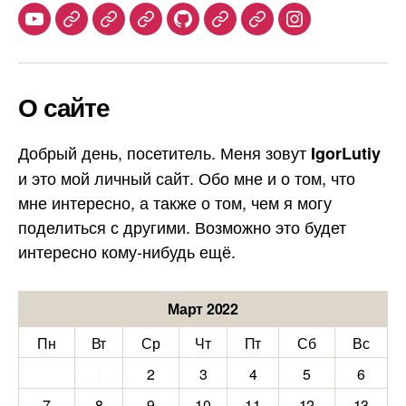
Youtube
Telegram
Stepik
Habr
Github
Samlib
Duolingo
Instagram
О сайте
Добрый день, посетитель. Меня зовут
IgorLutiy
и это мой личный сайт. Обо мне и о том, что
мне интересно, а также о том, чем я могу
поделиться с другими. Возможно это будет
интересно кому-нибудь ещё.
Март 2022
Пн
Вт
Ср
Чт
Пт
Сб
Вс
1
2
3
4
5
6
7
8
9
10
11
12
13