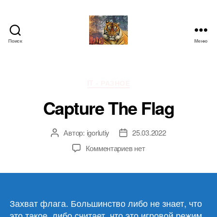
Поиск
Меню
IgorLutiy`s
Blog
Рубрики
IT - РАЗНОЕ
Capture The Flag
Автор:
igorlutiy
25.03.2022
Автор
Дата
записи
записи
к
Комментариев
нет
записи
Capture
The
Flag
Захват флага. Большинство либо не знает, что
это такое, либо считает, что это игровой режим