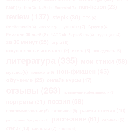
non-fiction
(23)
habr
(7)
LLM
(5)
links
(3)
Morrowind
(3)
review
(137)
stepik
(30)
TES
(6)
youtube
(7)
the elder scrolls
(4)
Браузер
(4)
vibecoding
(3)
Роман за 30 дней
(8)
ЧАЭС
(4)
Чернобыль
(4)
годовщина
(4)
за 30 минут
(25)
игры
(8)
искусственный интеллект
(9)
итоги
(8)
как сделать
(6)
литература
(335)
мои стихи
(58)
нон-фикшен
(45)
музыка
(8)
нейросети
(5)
обучение
(25)
онлайн курсы
(17)
отзывы
(263)
повышение эффективности
(3)
поэзия
(58)
портреты
(31)
размышления
(16)
программирование
(6)
пятничное
(6)
рисование
(61)
сериалы
(6)
расширения браузеров
(3)
степик
(10)
фильмы
(7)
чтение
(5)