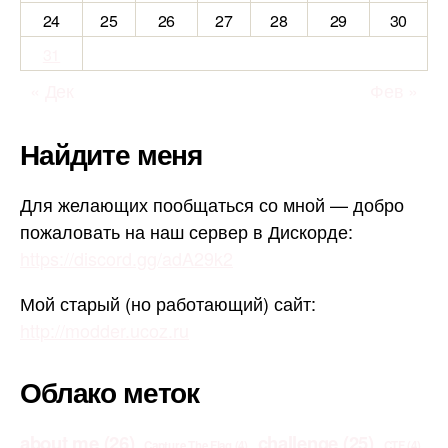
24
25
26
27
28
29
30
31
« Дек
Фев »
Найдите меня
Для желающих пообщаться со мной — добро
пожаловать на наш сервер в Дискорде:
https://discord.gg/adA29k2
Мой старый (но работающий) сайт:
http://modder.ucoz.ru
Облако меток
about me
(26)
challenge
(25)
Capture The Flag
(4)
CTF
(4)