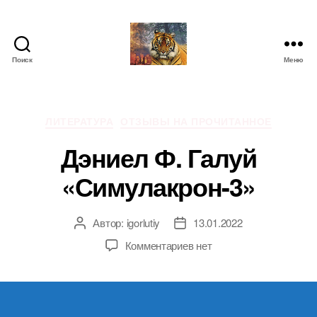
Поиск
Меню
IgorLutiy`s
Blog
Рубрики
ЛИТЕРАТУРА
ОТЗЫВЫ НА ПРОЧИТАННОЕ
Дэниел Ф. Галуй
«Симулакрон-3»
Автор:
igorlutiy
13.01.2022
Автор
Дата
записи
записи
к
Комментариев
нет
записи
Дэниел
Ф.
Галуй