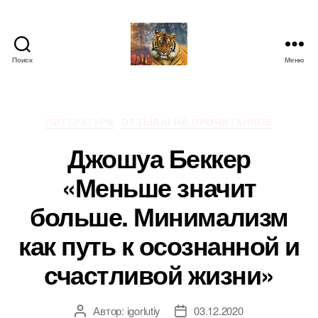
Поиск
Меню
IgorLutiy`s
Blog
Рубрики
ЛИТЕРАТУРА
ОТЗЫВЫ НА ПРОЧИТАННОЕ
Джошуа Беккер
«Меньше значит
больше. Минимализм
как путь к осознанной и
счастливой жизни»
Автор:
igorlutiy
03.12.2020
Автор
Дата