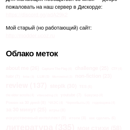
пожаловать на наш сервер в Дискорде:
https://discord.gg/adA29k2
Мой старый (но работающий) сайт:
http://modder.ucoz.ru
Облако меток
about me
(26)
challenge
(25)
Capture The Flag
(4)
CTF
(4)
non-fiction
(23)
habr
(7)
LLM
(5)
links
(3)
Morrowind
(3)
review
(137)
stepik
(30)
TES
(6)
youtube
(7)
the elder scrolls
(4)
Браузер
(4)
vibecoding
(3)
Роман за 30 дней
(8)
ЧАЭС
(4)
Чернобыль
(4)
годовщина
(4)
за 30 минут
(25)
игры
(8)
искусственный интеллект
(9)
итоги
(8)
как сделать
(6)
литература
(335)
мои стихи
(58)