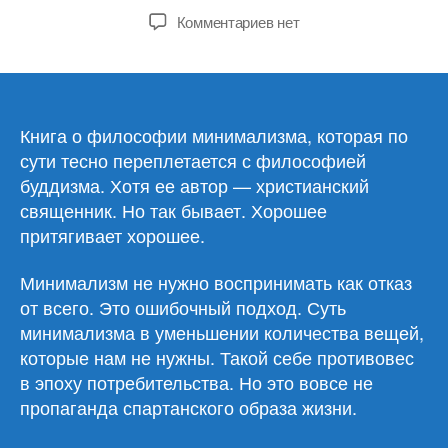
записи
записи
к
Комментариев
нет
записи
Джошуа
Беккер
«Меньше
значит
Книга о философии минимализма, которая по
больше.
сути тесно переплетается с философией
Минимализм
буддизма. Хотя ее автор — христианский
как
священник. Но так бывает. Хорошее
путь
притягивает хорошее.
к
осознанной
Минимализм не нужно воспринимать как отказ
и
от всего. Это ошибочный подход. Суть
счастливой
жизни»
минимализма в уменьшении количества вещей,
которые нам не нужны. Такой себе противовес
в эпоху потребительства. Но это вовсе не
пропаганда спартанского образа жизни.