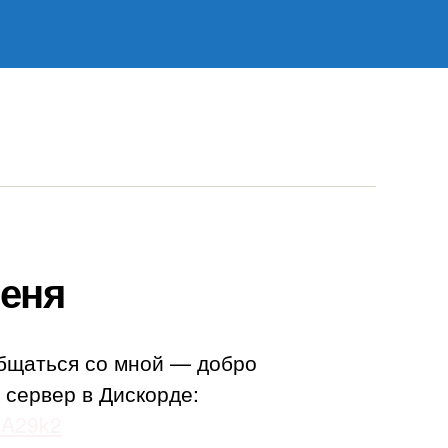
еня
бщаться со мной — добро
 сервер в Дискорде:
adA29k2