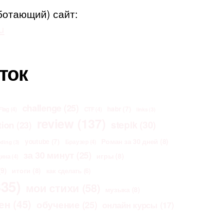
ботающий) сайт:
u
ток
challenge
(25)
habr
(7)
Flag
(4)
CTF
(4)
links
(3)
review
(137)
stepik
(30)
tion
(23)
Роман за 30 дней
(8)
youtube
(7)
Браузер
(4)
oding
(3)
за 30 минут
(25)
игры
(8)
щина
(4)
9)
итоги
(8)
как сделать
(6)
35)
мои стихи
(58)
музыка
(8)
ен
(45)
обучение
(25)
онлайн курсы
(17)