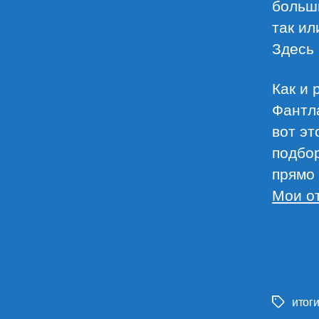
больши
так ил
Здесь 
Как и 
Фантла
вот эт
подбор
прямо 
Мои о
итог
Метки