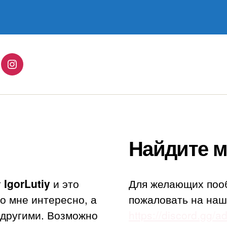
год»
lingo
Instagram
Найдите м
т
IgorLutiy
и это
Для желающих поо
то мне интересно, а
пожаловать на наш
с другими. Возможно
https://discord.gg/