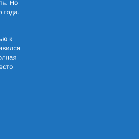
ль. Но
о года.
ью к
бавился
олная
есто
ного