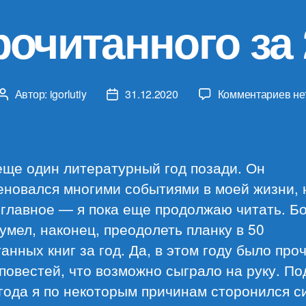
рочитанного за 
к
Автор:
igorlutiy
31.12.2020
Комментариев
не
Автор
Дата
за
записи
записи
Ит
пр
за
еще один литературный год позади. Он
20
еновался многими событиями в моей жизни, 
год
 главное — я пока еще продолжаю читать. Б
сумел, наконец, преодолеть планку в 50
анных книг за год. Да, в этом году было про
повестей, что возможно сыграло на руку. По
года я по некоторым причинам сторонился с