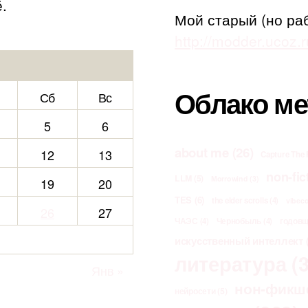
.
Мой старый (но ра
http://modder.ucoz.r
Облако ме
Сб
Вс
5
6
about me
(26)
12
13
Capture The 
non-fic
LLM
(5)
Morrowind
(3)
19
20
TES
(6)
the elder scrolls
(4)
vibec
26
27
ЧАЭС
(4)
Чернобыль
(4)
годов
искусственный интеллект
(
литература
(3
Янв »
нон-фикш
нейросети
(5)