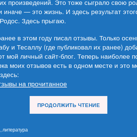
х произведений. Это тоже сыграло свою ро
и иначе — это жизнь. И здесь результат этог
Родос. Здесь прыгаю.
ранее в этом году писал отзывы. Только осен
бу и Тесаллу (где публиковал их ранее) до
от мой личный сайт-блог. Теперь наиболее п
ка моих отзывов есть в одном месте и это м
здесь:
тзывы на прочитанное
«Итоги
ПРОДОЛЖИТЬ ЧТЕНИЕ
прочитан
за
2020
и
,
литература