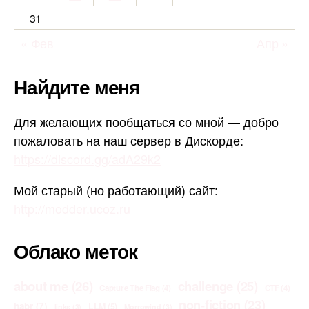
31
« Фев
Апр »
Найдите меня
Для желающих пообщаться со мной — добро
пожаловать на наш сервер в Дискорде:
https://discord.gg/adA29k2
Мой старый (но работающий) сайт:
http://modder.ucoz.ru
Облако меток
about me
(26)
challenge
(25)
Capture The Flag
(4)
CTF
(4)
non-fiction
(23)
habr
(7)
LLM
(5)
links
(3)
Morrowind
(3)