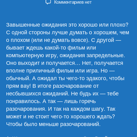
к
Комментариев
нет
записи
Обзор
материалов
Завышенные ожидания это хорошо или плохо?
19.03.25
С одной стороны лучше думать о хорошем, чем
о плохом (или не думать вовсе). С другой —
бывает ждешь какой-то фильм или
компьютерную игру, ожидания запредельные.
Оно выходит и получается… Нет, получается
вполне приличный фильм или игра. Но —
обычный. А ожидал ты чего-то эдакого, чтобы
прям вау! В итоге разочарование от
несбывшихся ожиданий. Не будь их — тебе
понравилось. А так — лишь горечь
разочарования. И так на каждом шагу. Так
может и не стоит чего-то хорошего ждать?
Чтобы было меньше разочарований.