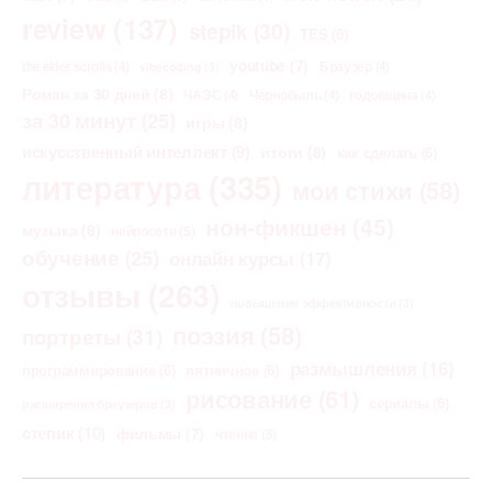
review
(137)
stepik
(30)
TES
(6)
youtube
(7)
the elder scrolls
(4)
Браузер
(4)
vibecoding
(3)
Роман за 30 дней
(8)
ЧАЭС
(4)
Чернобыль
(4)
годовщина
(4)
за 30 минут
(25)
игры
(8)
искусственный интеллект
(9)
итоги
(8)
как сделать
(6)
литература
(335)
мои стихи
(58)
нон-фикшен
(45)
музыка
(8)
нейросети
(5)
обучение
(25)
онлайн курсы
(17)
отзывы
(263)
повышение эффективности
(3)
поэзия
(58)
портреты
(31)
размышления
(16)
программирование
(6)
пятничное
(6)
рисование
(61)
сериалы
(6)
расширения браузеров
(3)
степик
(10)
фильмы
(7)
чтение
(5)