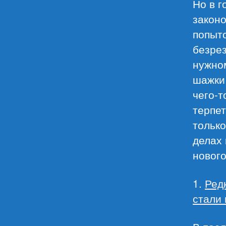
Но в г
закон
попыто
безрез
нужно
шажки 
чего-т
терпет
только
делах 
нового
1.
Ред
стали