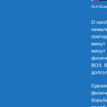
Ася Каза
О нео
немал
повтор
минут 
минут
физич
ВОЗ. 
долго
Однако
физиче
борьб
подоб