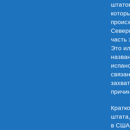
штатов
котор
проис
Северн
часть 
Это ил
назван
испанс
связан
захват
причи
Кратко
штата,
в США