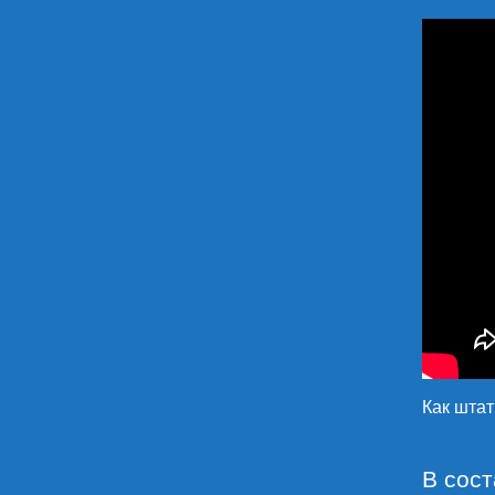
Как шта
В сос