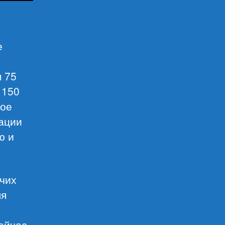
е
м 75
 150
вое
ации
ю и
очих
ля
ейчас.