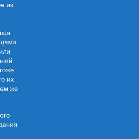
ое из
ьшая
йцами.
 или
аний
 тоже
то их
тем же
ого
ждения