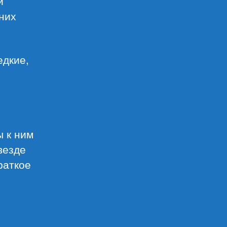
й
них
едкие,
ы к ним
везде
раткое