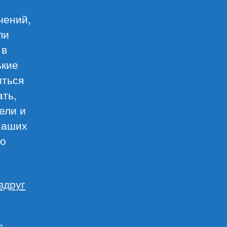
чений,
ли
 в
ькие
иться
ать,
ели и
 наших
то
вдруг