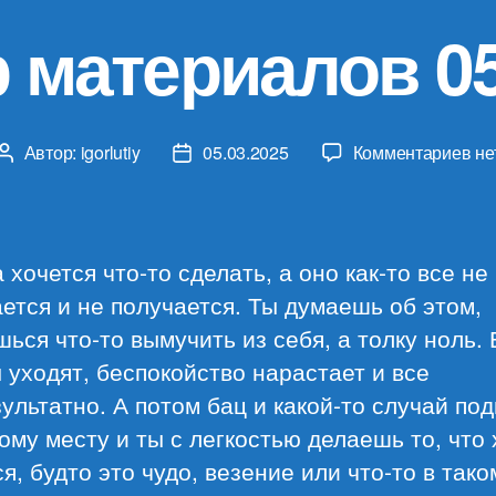
 материалов 05
к
Автор:
igorlutiy
05.03.2025
Комментариев
не
Автор
Дата
за
записи
записи
Об
ма
05.
 хочется что-то сделать, а оно как-то все не
ется и не получается. Ты думаешь об этом,
ься что-то вымучить из себя, а толку ноль.
 уходят, беспокойство нарастает и все
ультатно. А потом бац и какой-то случай по
ому месту и ты с легкостью делаешь то, что 
я, будто это чудо, везение или что-то в тако