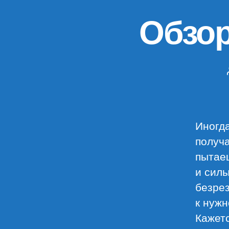
Обзор
Иногда
получа
пытаеш
и силы
безрез
к нужн
Кажетс