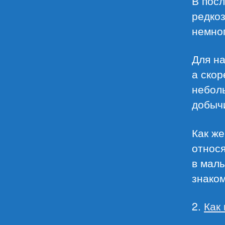
В пос
редкоз
немног
Для на
а скор
неболь
добычи
Как же
относя
в малы
знаком
2.
Как