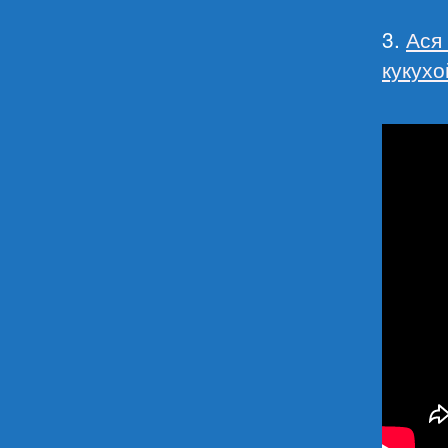
3.
Ася
кукухо