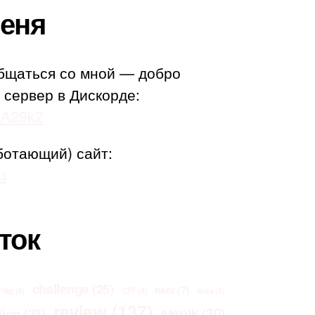
еня
бщаться со мной — добро
 сервер в Дискорде:
adA29k2
ботающий) сайт:
u
ток
challenge
(25)
habr
(7)
Flag
(4)
CTF
(4)
links
(3)
review
(137)
stepik
(30)
tion
(23)