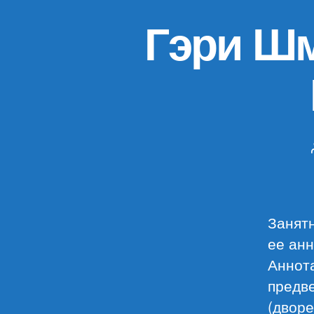
Гэри Шм
Занятн
ее анн
Аннота
предв
(дворе