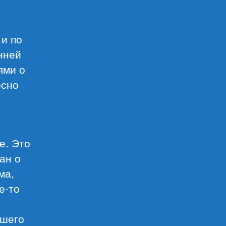
 и по
нней
ями о
есно
е. Это
ан о
ма,
е-то
ршего