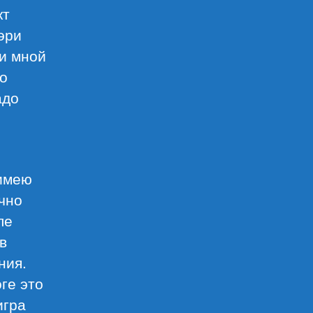
кт
эри
и мной
но
адо
 имею
очно
ле
в
ния.
ге это
игра