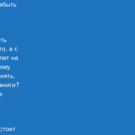
забыть
ать
о, а с
лет на
чему
нять.
книги?
е
стоит