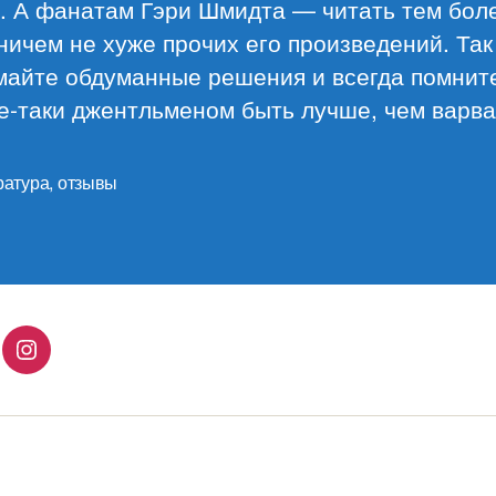
. А фанатам Гэри Шмидта — читать тем бол
ничем не хуже прочих его произведений. Так
майте обдуманные решения и всегда помните
е-таки джентльменом быть лучше, чем варв
ратура
,
отзывы
lingo
Instagram