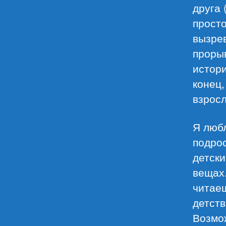
друга 
просто
вызрев
прорыв
истори
конец,
взрос
Я любл
подрос
детски
вещах
читае
детств
Возмож