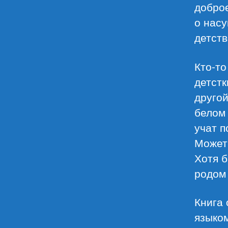
доброе
о насу
детств
Кто-то
детстк
другой
белом 
учат п
Может 
Хотя б
родом 
Книга
языком