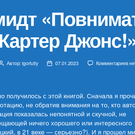
идт «Повнима
Картер Джонс!
к
Автор:
igorlutiy
07.01.2023
Комментариев
не
Автор
Дата
за
записи
записи
Гэ
Шм
«П
о получилось с этой книгой. Сначала я проч
Ка
отацию, не обратив внимания на то, кто авт
Дж
ция показалась непонятной и скучной, не
ещающей ничего хорошего или интересного
цкий, в 21 веке — серьезно?). И я прошел м