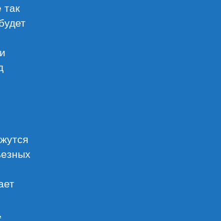
 так
 будет
ни
д
ажутся
ьезных
ает
,