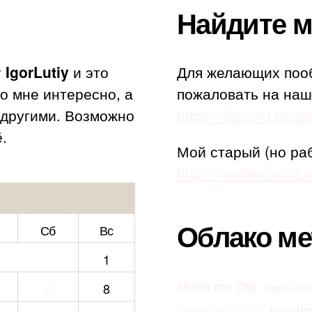
Найдите м
т
IgorLutiy
и это
Для желающих поо
то мне интересно, а
пожаловать на наш
с другими. Возможно
https://discord.gg/
.
Мой старый (но ра
http://modder.ucoz.r
Облако ме
Сб
Вс
1
about me
(26)
7
8
Capture The 
non-fic
LLM
(5)