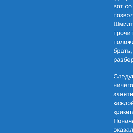
вот со
позвол
Шмидт
прочит
полож
брать,
разбе
Следу
ничего
занятн
каждой
крикет
Понача
оказал