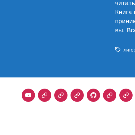
читать
Книга 
прини
вы. Вс
лите
Метки
Youtube
Telegram
Stepik
Habr
Github
Samlib
Duo