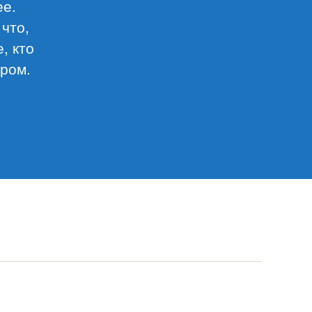
ее.
 что,
, кто
аром.