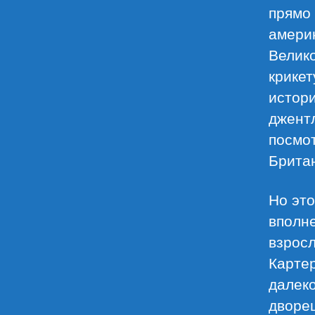
прямо 
америк
Велико
крикет
истори
джентл
посмот
Брита
Но это
вполне
взрос
Картер
далеко
дворец