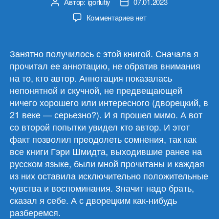
Автор:
igorlutiy
07.01.2023
Автор
Дата
записи
записи
к
Комментариев
нет
записи
Гэри
Шмидт
Занятно получилось с этой книгой. Сначала я
«Повнимательнее,
прочитал ее аннотацию, не обратив внимания
Картер
на то, кто автор. Аннотация показалась
Джонс!»
непонятной и скучной, не предвещающей
ничего хорошего или интересного (дворецкий, в
21 веке — серьезно?). И я прошел мимо. А вот
со второй попытки увидел кто автор. И этот
факт позволил преодолеть сомнения, так как
все книги Гэри Шмидта, выходившие ранее на
русском языке, были мной прочитаны и каждая
из них оставила исключительно положительные
чувства и воспоминания. Значит надо брать,
сказал я себе. А с дворецким как-нибудь
разберемся.