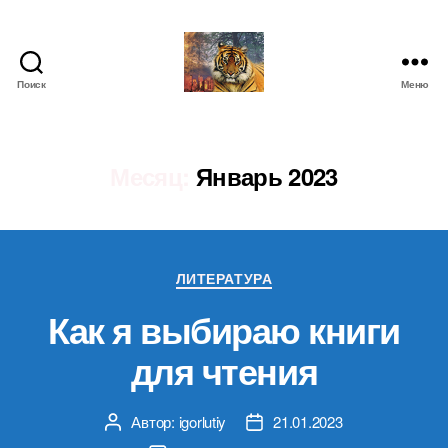
Поиск
Меню
IgorLutiy`s
Blog
Месяц:
Январь 2023
Рубрики
ЛИТЕРАТУРА
Как я выбираю книги
для чтения
Автор:
igorlutiy
21.01.2023
Автор
Дата
записи
записи