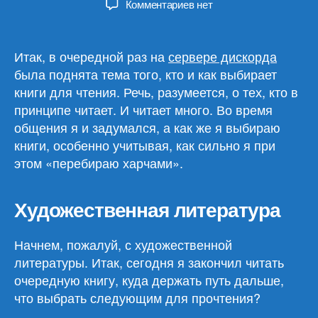
к
Комментариев
нет
записи
Как
я
Итак, в очередной раз на
сервере дискорда
выбираю
была поднята тема того, кто и как выбирает
книги
книги для чтения. Речь, разумеется, о тех, кто в
для
принципе читает. И читает много. Во время
чтения
общения я и задумался, а как же я выбираю
книги, особенно учитывая, как сильно я при
этом «перебираю харчами».
Художественная литература
Начнем, пожалуй, с художественной
литературы. Итак, сегодня я закончил читать
очередную книгу, куда держать путь дальше,
что выбрать следующим для прочтения?