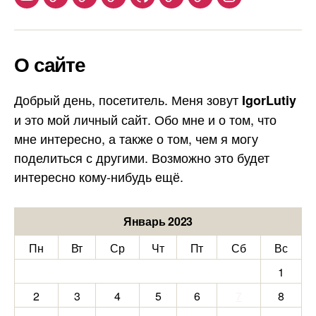
Youtube
Telegram
Stepik
Habr
Github
Samlib
Duolingo
Instagram
О сайте
Добрый день, посетитель. Меня зовут
IgorLutiy
и это мой личный сайт. Обо мне и о том, что
мне интересно, а также о том, чем я могу
поделиться с другими. Возможно это будет
интересно кому-нибудь ещё.
Январь 2023
Пн
Вт
Ср
Чт
Пт
Сб
Вс
1
2
3
4
5
6
7
8