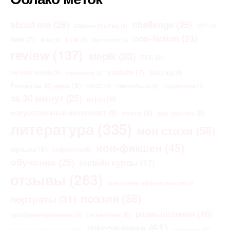
about me
(26)
challenge
(25)
Capture The Flag
(4)
CTF
(4)
non-fiction
(23)
habr
(7)
LLM
(5)
links
(3)
Morrowind
(3)
review
(137)
stepik
(30)
TES
(6)
youtube
(7)
the elder scrolls
(4)
Браузер
(4)
vibecoding
(3)
Роман за 30 дней
(8)
ЧАЭС
(4)
Чернобыль
(4)
годовщина
(4)
за 30 минут
(25)
игры
(8)
искусственный интеллект
(9)
итоги
(8)
как сделать
(6)
литература
(335)
мои стихи
(58)
нон-фикшен
(45)
музыка
(8)
нейросети
(5)
обучение
(25)
онлайн курсы
(17)
отзывы
(263)
повышение эффективности
(3)
поэзия
(58)
портреты
(31)
размышления
(16)
программирование
(6)
пятничное
(6)
рисование
(61)
сериалы
(6)