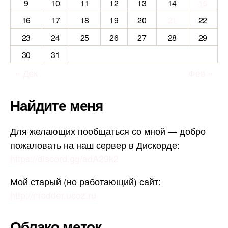
9
10
11
12
13
14
15
16
17
18
19
20
21
22
23
24
25
26
27
28
29
30
31
« Дек
Фев »
Найдите меня
Для желающих пообщаться со мной — добро
пожаловать на наш сервер в Дискорде:
https://discord.gg/adA29k2
Мой старый (но работающий) сайт:
http://modder.ucoz.ru
Облако меток