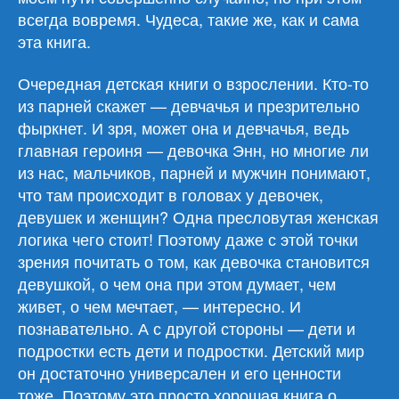
«Аня
всегда вовремя. Чудеса, такие же, как и сама
из
эта книга.
Зелёных
Мезонинов/
Очередная детская книги о взрослении. Кто-то
Енн
из парней скажет — девчачья и презрительно
із
Зелених
фыркнет. И зря, может она и девчачья, ведь
Дахів»
главная героиня — девочка Энн, но многие ли
из нас, мальчиков, парней и мужчин понимают,
что там происходит в головах у девочек,
девушек и женщин? Одна пресловутая женская
логика чего стоит! Поэтому даже с этой точки
зрения почитать о том, как девочка становится
девушкой, о чем она при этом думает, чем
живет, о чем мечтает, — интересно. И
познавательно. А с другой стороны — дети и
подростки есть дети и подростки. Детский мир
он достаточно универсален и его ценности
тоже. Поэтому это просто хорошая книга о