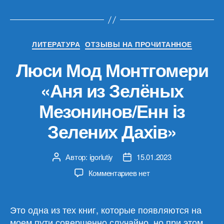
Рубрики
ЛИТЕРАТУРА
ОТЗЫВЫ НА ПРОЧИТАННОЕ
Люси Мод Монтгомери
«Аня из Зелёных
Мезонинов/Енн із
Зелених Дахів»
Автор:
igorlutiy
15.01.2023
Автор
Дата
записи
записи
к
Комментариев
нет
записи
Люси
Мод
Это одна из тех книг, которые появляются на
Монтгомери
моем пути совершенно случайно, но при этом