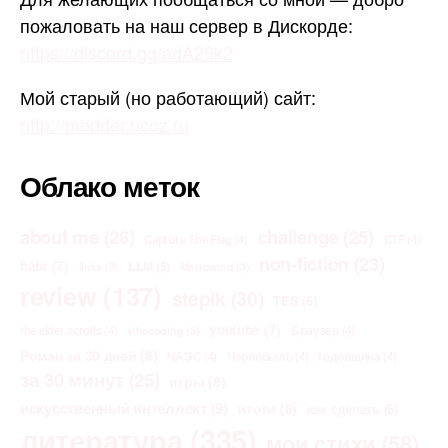
пожаловать на наш сервер в Дискорде:
https://discord.gg/adA29k2
Мой старый (но работающий) сайт:
http://modder.ucoz.ru
Облако меток
about me
(26)
challenge
(25)
Capture The Flag
(4)
CTF
(4)
non-fiction
(23)
habr
(7)
LLM
(5)
links
(3)
Morrowind
(3)
review
(137)
stepik
(30)
TES
(6)
youtube
(7)
the elder scrolls
(4)
Браузер
(4)
vibecoding
(3)
Роман за 30 дней
(8)
ЧАЭС
(4)
Чернобыль
(4)
годовщина
(4)
за 30 минут
(25)
игры
(8)
искусственный интеллект
(9)
итоги
(8)
как сделать
(6)
литература
(335)
мои стихи
(58)