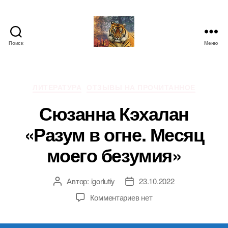
Поиск
Меню
IgorLutiy`s
Blog
Рубрики
ЛИТЕРАТУРА
ОТЗЫВЫ НА ПРОЧИТАННОЕ
Сюзанна Кэхалан
«Разум в огне. Месяц
моего безумия»
Автор:
igorlutiy
23.10.2022
Автор
Дата
записи
записи
к
Комментариев
нет
записи
Сюзанна