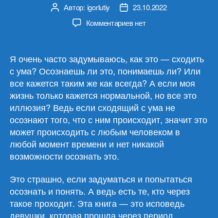
Автор:
igorlutiy
23.10.2022
Автор
Дата
записи
записи
к
Комментариев
нет
записи
Сюзанна
Кэхалан
Я очень часто задумываюсь, как это — сходить
«Разум
с ума? Осознаешь ли это, понимаешь ли? Или
в
все кажется таким же как всегда? А если моя
огне.
жизнь только кажется нормальной, но все это
Месяц
иллюзия? Ведь если сходящий с ума не
моего
осознают того, что с ним происходит, значит это
безумия»
может происходить с любым человеком в
любой момент времени и нет никакой
возможности осознать это.
Это страшно, если задуматься и попытаться
осознать и понять. А ведь есть те, кто через
такое проходит. Эта книга — это исповедь
девушки, которая прошла через период