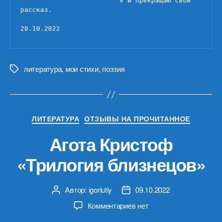
                         я и прекращаю свой 
рассказ.

20.10.2022
литература
,
мои стихи
,
поэзия
Метки
Рубрики
ЛИТЕРАТУРА
ОТЗЫВЫ НА ПРОЧИТАННОЕ
Агота Кристоф
«Трилогия близнецов»
Автор:
igorlutiy
09.10.2022
Автор
Дата
записи
записи
к
Комментариев
нет
записи