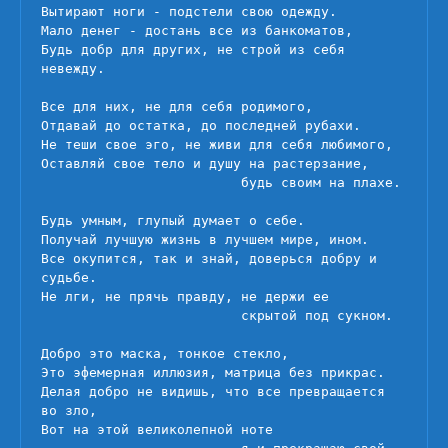
Вытирают ноги - подстели свою одежду.

Мало денег - достань все из банкоматов,

Будь добр для других, не строй из себя 
невежду.

Все для них, не для себя родимого,

Отдавай до остатка, до последней рубахи.

Не теши свое эго, не живи для себя любимого,

Оставляй свое тело и душу на растерзание, 

                         будь своим на плахе.

Будь умным, глупый думает о себе.

Получай лучшую жизнь в лучшем мире, ином.

Все окупится, так и знай, доверься добру и 
судьбе.

Не лги, не прячь правду, не держи ее

                         скрытой под сукном.

Добро это маска, тонкое стекло,

Это эфемерная иллюзия, матрица без прикрас.

Делая добро не видишь, что все превращается 
во зло,

Вот на этой великолепной ноте 
