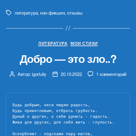
литература
,
нон-фикшен
,
отзывы
Метки
Рубрики
ЛИТЕРАТУРА
МОИ СТИХИ
Добро — это зло..?
к
Автор:
igorlutiy
20.10.2022
1 комментарий
Автор
Дата
запи
записи
записи
Доб
—
это
Будь добрым, неси людям радость,

зло..
Будь приветливым, отбрось грубость.

Думай о других, о себе думать - гадость.

Живи для других, для себя жить - глупость.

Оскорбляют - подскажи пару матов,
