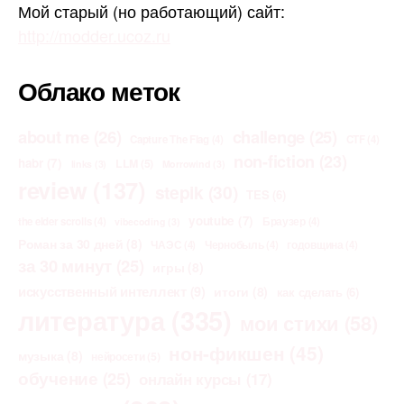
Мой старый (но работающий) сайт:
http://modder.ucoz.ru
Облако меток
about me
(26)
challenge
(25)
Capture The Flag
(4)
CTF
(4)
non-fiction
(23)
habr
(7)
LLM
(5)
links
(3)
Morrowind
(3)
review
(137)
stepik
(30)
TES
(6)
youtube
(7)
the elder scrolls
(4)
Браузер
(4)
vibecoding
(3)
Роман за 30 дней
(8)
ЧАЭС
(4)
Чернобыль
(4)
годовщина
(4)
за 30 минут
(25)
игры
(8)
искусственный интеллект
(9)
итоги
(8)
как сделать
(6)
литература
(335)
мои стихи
(58)
нон-фикшен
(45)
музыка
(8)
нейросети
(5)
обучение
(25)
онлайн курсы
(17)