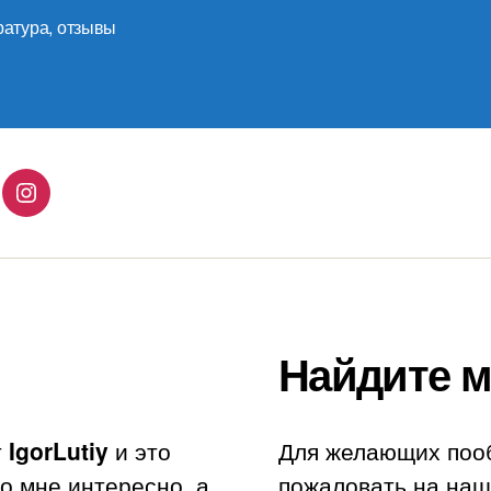
ратура
,
отзывы
lingo
Instagram
Найдите м
т
IgorLutiy
и это
Для желающих поо
то мне интересно, а
пожаловать на наш