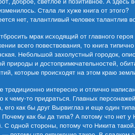
от, доброе, светлое и позитивное. А здесь 
изменилось. Стала ли хуже книга от этого?
ется нет, талантливый человек талантлив во
тбросить мрак исходящий от главного героя
ении всего повествования, то книга типично
нская. Небольшой захолустный городок, опи
ой природы и достопримечательностей, обит
тий, которые происходят на этом краю земл
е традиционно интересно и отлично написан
 к чему-то придраться. Главных персонажей
, его как бы друг Вырвиглаз и еще один типа
 Почему как бы да типа? А потому что нет у
. С одной стороны, потому что Никита такой
 — потому что окружение такое. В сладком э