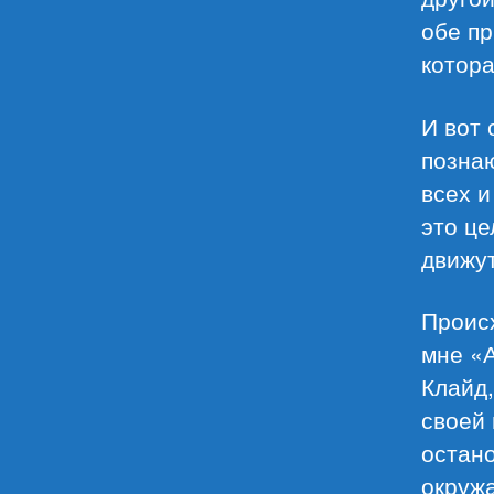
обе пр
котора
И вот 
позна
всех и
это це
движут
Проис
мне «
Клайд,
своей 
остано
окружа