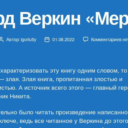
рд Веркин «Мер
к
Автор:
igorlutiy
01.08.2022
Комментариев
не
Автор
Дата
за
записи
записи
Эд
Ве
«М
характеризовать эту книгу одним словом, то
— злая. Злая книга, пропитанная злостью и
стью. А источник всего этого — главный гер
ик Никита.
тельно было читать произведение написанно
ключе, ведь все читанное у Веркина до этог