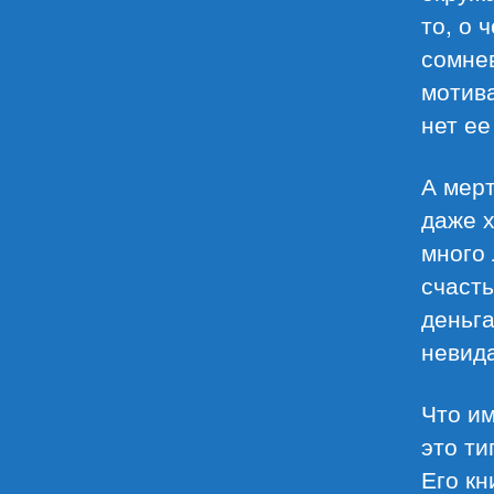
то, о 
сомнев
мотива
нет ее
А мерт
даже 
много 
счасть
деньга
невид
Что им
это ти
Его кн