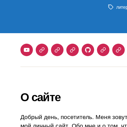
лите
Метки
Youtube
Telegram
Stepik
Habr
Github
Samlib
Duo
О сайте
Добрый день, посетитель. Меня зову
мой личный сайт. Обо мне и о том, ч