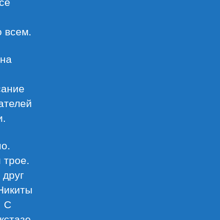
все
 всем.
 на
сание
ателей
и.
о.
 трое.
 друг
 Никиты
. С
кстазе