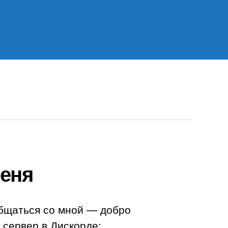
еня
бщаться со мной — добро
 сервер в Дискорде: