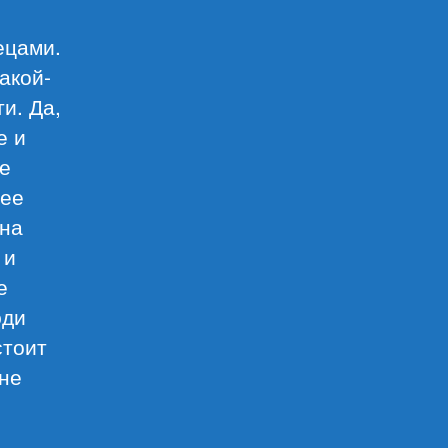
ецами.
акой-
и. Да,
е и
ие
рее
 на
 и
е
юди
стоит
 не