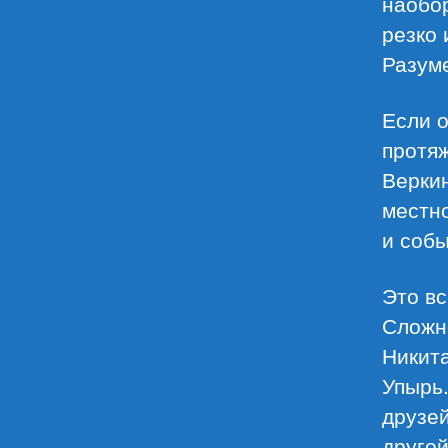
наобор
резко 
Разуме
Если о
протяж
Верки
местн
и собы
Это вс
Сложно
Никита
Упырь.
друзей
другой