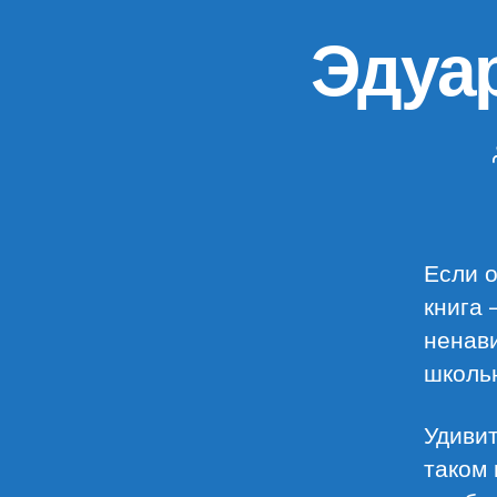
Эдуа
Если о
книга 
ненави
школьн
Удиви
таком 