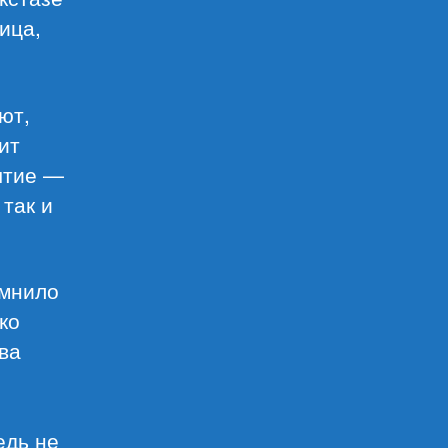
ица,
ют,
ит
бытие —
 так и
омнило
ко
ва
едь не