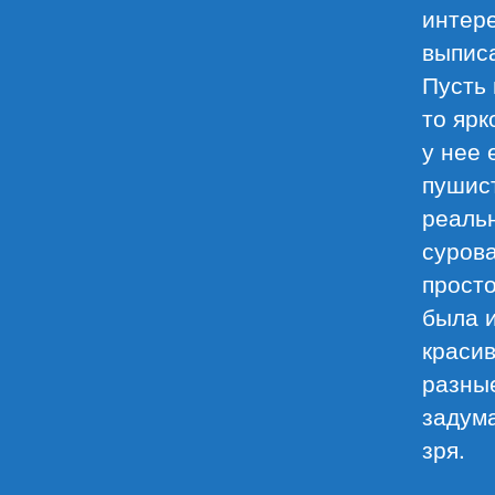
интере
выпис
Пусть 
то ярк
у нее 
пушист
реаль
сурова
прост
была и
красив
разные
задума
зря.