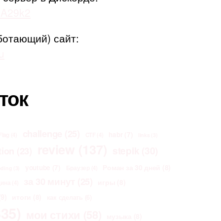
adA29k2
ботающий) сайт:
u
ток
challenge
(25)
habr
(7)
Flag
(4)
CTF
(4)
links
(3)
review
(137)
stepik
(30)
tion
(23)
Роман за 30 дней
(8)
youtube
(7)
Браузер
(4)
oding
(3)
за 30 минут
(25)
игры
(8)
щина
(4)
9)
итоги
(8)
как сделать
(6)
35)
мои стихи
(58)
музыка
(8)