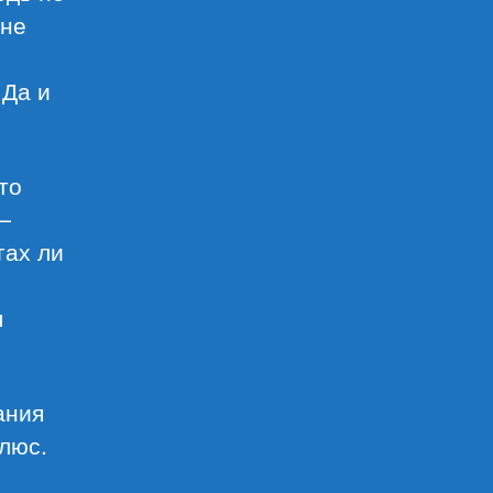
 не
 Да и
то
—
гах ли
я
ания
люс.