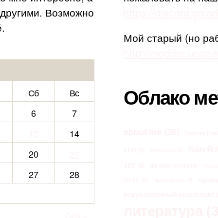
с другими. Возможно
https://discord.gg/
.
Мой старый (но ра
http://modder.ucoz.r
Облако ме
Сб
Вс
6
7
about me
(26)
13
14
Capture The 
non-fic
LLM
(5)
Morrowind
(3)
20
21
TES
(6)
the elder scrolls
(4)
vibec
27
28
ЧАЭС
(4)
Чернобыль
(4)
годов
искусственный интеллект
(
литература
(3
Сен »