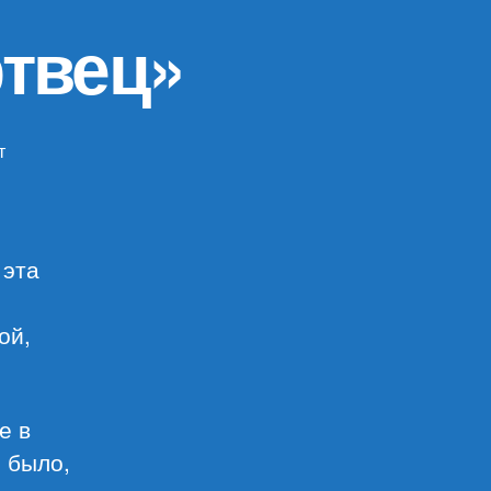
твец»
т
писи
уард
ркин
ертвец»
 эта
ой,
е в
о было,