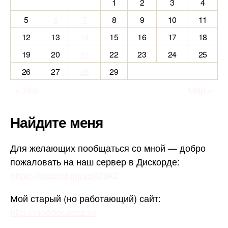
1
2
3
4
5
6
7
8
9
10
11
12
13
14
15
16
17
18
19
20
21
22
23
24
25
26
27
28
29
« Янв
Мар »
Найдите меня
Для желающих пообщаться со мной — добро
пожаловать на наш сервер в Дискорде:
https://discord.gg/adA29k2
Мой старый (но работающий) сайт:
http://modder.ucoz.ru