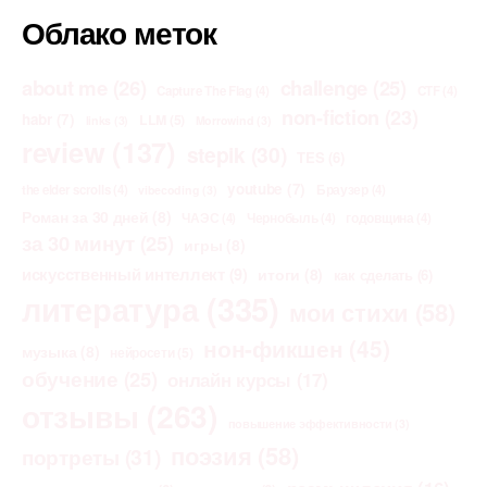
Облако меток
about me
(26)
challenge
(25)
Capture The Flag
(4)
CTF
(4)
non-fiction
(23)
habr
(7)
LLM
(5)
links
(3)
Morrowind
(3)
review
(137)
stepik
(30)
TES
(6)
youtube
(7)
the elder scrolls
(4)
Браузер
(4)
vibecoding
(3)
Роман за 30 дней
(8)
ЧАЭС
(4)
Чернобыль
(4)
годовщина
(4)
за 30 минут
(25)
игры
(8)
искусственный интеллект
(9)
итоги
(8)
как сделать
(6)
литература
(335)
мои стихи
(58)
нон-фикшен
(45)
музыка
(8)
нейросети
(5)
обучение
(25)
онлайн курсы
(17)
отзывы
(263)
повышение эффективности
(3)
поэзия
(58)
портреты
(31)