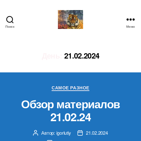
Поиск
Меню
IgorLutiy`s
Blog
День:
21.02.2024
Рубрики
САМОЕ РАЗНОЕ
Обзор материалов
21.02.24
Автор:
igorlutiy
21.02.2024
Автор
Дата
записи
записи