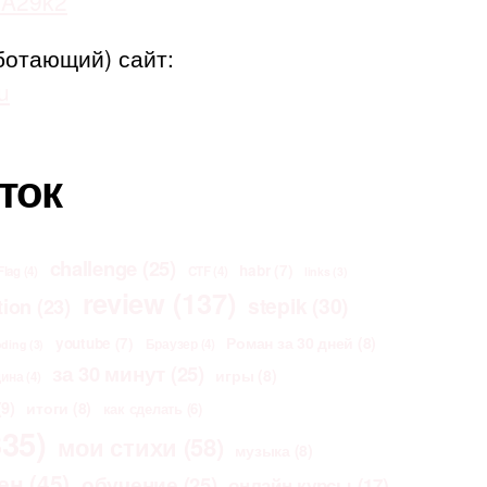
adA29k2
ботающий) сайт:
u
ток
challenge
(25)
habr
(7)
Flag
(4)
CTF
(4)
links
(3)
review
(137)
stepik
(30)
tion
(23)
Роман за 30 дней
(8)
youtube
(7)
Браузер
(4)
oding
(3)
за 30 минут
(25)
игры
(8)
щина
(4)
9)
итоги
(8)
как сделать
(6)
35)
мои стихи
(58)
музыка
(8)
ен
(45)
обучение
(25)
онлайн курсы
(17)