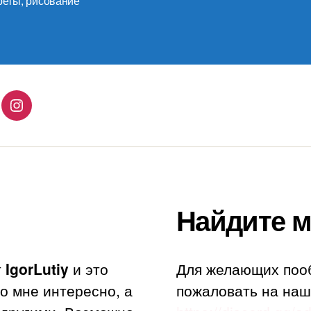
реты
,
рисование
lingo
Instagram
Найдите м
т
IgorLutiy
и это
Для желающих поо
то мне интересно, а
пожаловать на наш