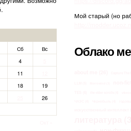
с другими. Возможно
https://discord.gg/
.
Мой старый (но ра
http://modder.ucoz.r
Облако ме
Сб
Вс
4
5
about me
(26)
11
12
Capture The 
non-fic
LLM
(5)
Morrowind
(3)
18
19
TES
(6)
the elder scrolls
(4)
vibec
25
26
ЧАЭС
(4)
Чернобыль
(4)
годов
искусственный интеллект
(
литература
(3
Окт »
нон-фикш