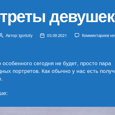
треты девушек 
к
Автор:
igorlutiy
03.09.2021
Комментариев
не
Автор
Дата
за
записи
записи
По
де
(18
 особенного сегодня не будет, просто пара
ных портретов. Как обычно у нас есть полу
.
ше: