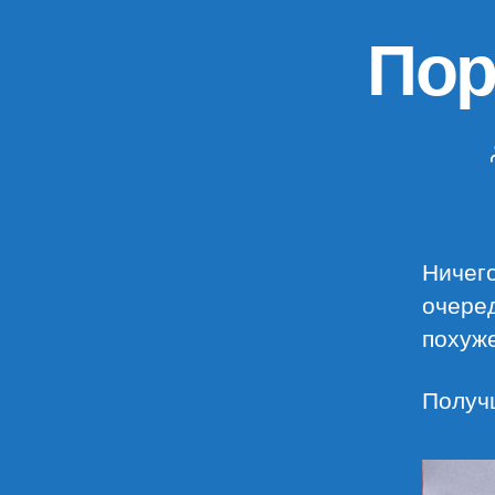
Пор
Ничего
очеред
похуже
Получ