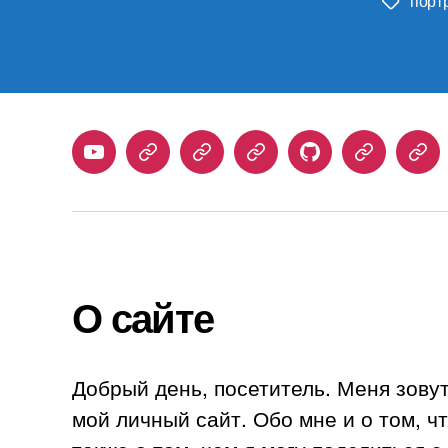
порт
Метки
Youtube
Telegram
Stepik
Habr
Github
Samlib
Duo
О сайте
Добрый день, посетитель. Меня зову
мой личный сайт. Обо мне и о том, ч