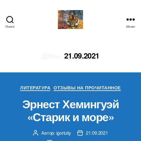
Поиск
Меню
IgorLutiy`s
Blog
День:
21.09.2021
Рубрики
ЛИТЕРАТУРА
ОТЗЫВЫ НА ПРОЧИТАННОЕ
Эрнест Хемингуэй
«Старик и море»
Автор:
igorlutiy
21.09.2021
Автор
Дата
записи
записи