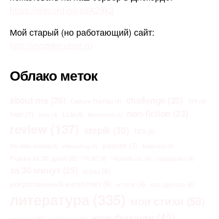
https://discord.gg/adA29k2
Мой старый (но работающий) сайт:
http://modder.ucoz.ru
Облако меток
about me
(26)
challenge
(25)
Capture The Flag
(4)
CTF
(4)
non-fiction
(23)
habr
(7)
LLM
(5)
links
(3)
Morrowind
(3)
review
(137)
stepik
(30)
TES
(6)
youtube
(7)
the elder scrolls
(4)
Браузер
(4)
vibecoding
(3)
Роман за 30 дней
(8)
ЧАЭС
(4)
Чернобыль
(4)
годовщина
(4)
за 30 минут
(25)
игры
(8)
искусственный интеллект
(9)
итоги
(8)
как сделать
(6)
литература
(335)
мои стихи
(58)
нон-фикшен
(45)
музыка
(8)
нейросети
(5)