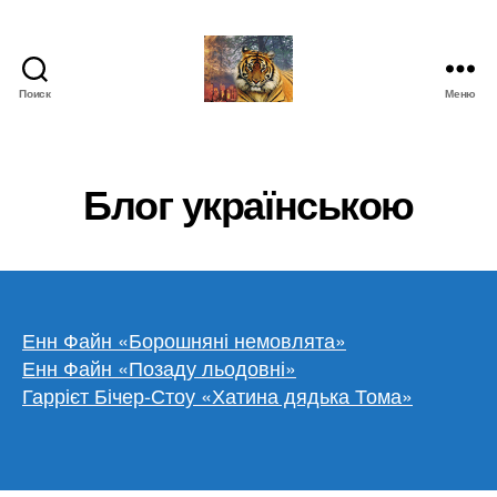
Поиск
Меню
IgorLutiy`s
Blog
Блог українською
Енн Файн «Борошняні немовлята»
Енн Файн «Позаду льодовні»
Гаррієт Бічер-Стоу «Хатина дядька Тома»