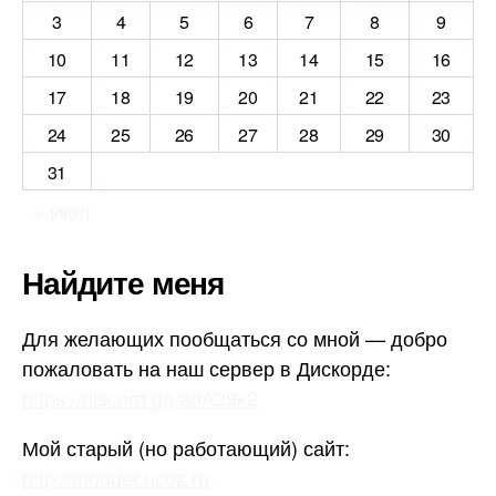
3
4
5
6
7
8
9
10
11
12
13
14
15
16
17
18
19
20
21
22
23
24
25
26
27
28
29
30
31
« Июл
Найдите меня
Для желающих пообщаться со мной — добро
пожаловать на наш сервер в Дискорде:
https://discord.gg/adA29k2
Мой старый (но работающий) сайт:
http://modder.ucoz.ru