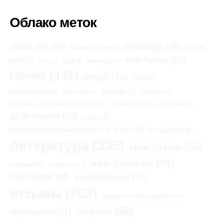
Облако меток
about me
(26)
challenge
(25)
Capture The Flag
(4)
CTF
(4)
non-fiction
(23)
habr
(7)
LLM
(5)
links
(3)
Morrowind
(3)
review
(137)
stepik
(30)
TES
(6)
youtube
(7)
the elder scrolls
(4)
Браузер
(4)
vibecoding
(3)
Роман за 30 дней
(8)
ЧАЭС
(4)
Чернобыль
(4)
годовщина
(4)
за 30 минут
(25)
игры
(8)
искусственный интеллект
(9)
итоги
(8)
как сделать
(6)
литература
(335)
мои стихи
(58)
нон-фикшен
(45)
музыка
(8)
нейросети
(5)
обучение
(25)
онлайн курсы
(17)
отзывы
(263)
повышение эффективности
(3)
поэзия
(58)
портреты
(31)