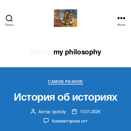
Поиск
Меню
IgorLutiy`s
Blog
Метка:
my philosophy
Рубрики
САМОЕ РАЗНОЕ
История об историях
Автор:
igorlutiy
13.01.2026
Автор
Дата
записи
записи
к
Комментариев
нет
записи