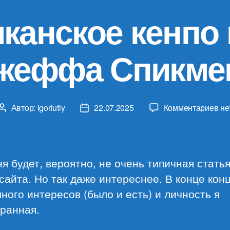
канское кенпо 
жеффа Спикме
к
Автор:
igorlutiy
22.07.2025
Комментариев
не
Автор
Дата
за
записи
записи
Ам
ке
ка
я будет, вероятно, не очень типичная стать
Дж
сайта. Но так даже интереснее. В конце конц
Сп
ного интересов (было и есть) и личность я
ранная.