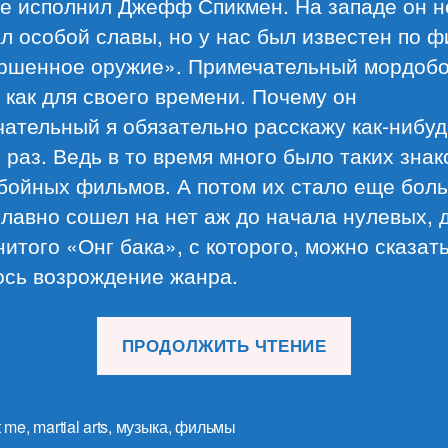
е исполнил Джефф Спикмен. На западе он н
л особой славы, но у нас был известен по 
ршенное оружие». Примечательный мордоб
как для своего времени. Почему он
ательный я обязательно расскажу как-нибуд
 раз. Ведь в то время много было таких зна
бойных фильмов. А потом их стало еще бол
лавно сошел на нет аж до начала нулевых, 
итого «Онг бака», с которого, можно сказать
ось возрождение жанра.
«Америка
ПРОДОЛЖИТЬ ЧТЕНИЕ
кенпо
каратэ
Джеффа
t me
,
martial arts
,
музыка
,
фильмы