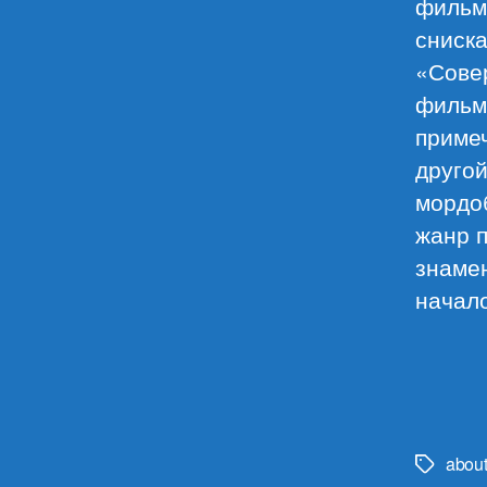
фильм
сниска
«Сове
фильм 
примеч
другой
мордо
жанр п
знамен
начал
abou
Метки