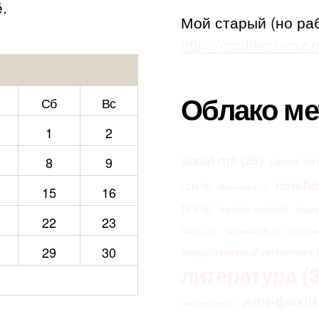
.
Мой старый (но ра
http://modder.ucoz.r
Облако ме
Сб
Вс
1
2
about me
(26)
8
9
Capture The 
non-fic
LLM
(5)
Morrowind
(3)
15
16
TES
(6)
the elder scrolls
(4)
vibec
22
23
ЧАЭС
(4)
Чернобыль
(4)
годов
29
30
искусственный интеллект
(
литература
(3
нон-фикш
нейросети
(5)