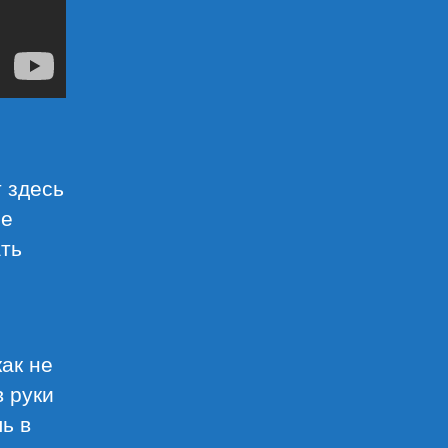
т здесь
ое
ать
как не
в руки
ь в