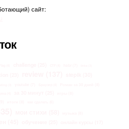
ботающий) сайт:
u
ток
challenge
(25)
habr
(7)
Flag
(4)
CTF
(4)
links
(3)
review
(137)
stepik
(30)
tion
(23)
Роман за 30 дней
(8)
youtube
(7)
Браузер
(4)
oding
(3)
за 30 минут
(25)
игры
(8)
щина
(4)
9)
итоги
(8)
как сделать
(6)
35)
мои стихи
(58)
музыка
(8)
ен
(45)
обучение
(25)
онлайн курсы
(17)