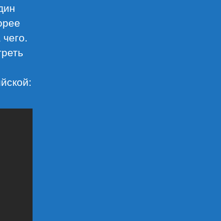
дин
орее
 чего.
треть
йской: