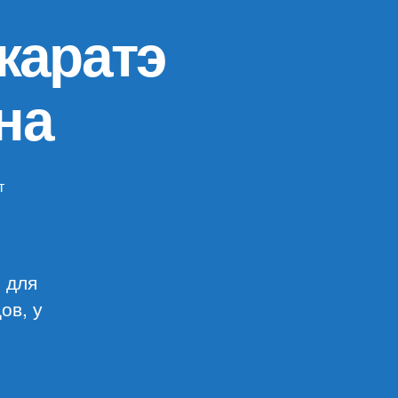
каратэ
на
т
писи
ериканское
нпо
ратэ
я для
еффа
ов, у
икмена