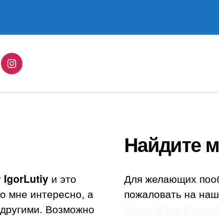
Спикмена
lingo
Instagram
Найдите м
т
IgorLutiy
и это
Для желающих поо
то мне интересно, а
пожаловать на наш
с другими. Возможно
https://discord.gg/