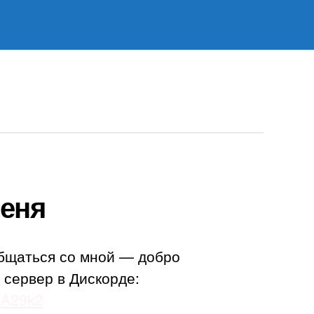
»
еня
бщаться со мной — добро
 сервер в Дискорде:
adA29k2