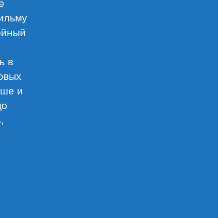
е
фильму
ойный
ь в
ковых
ьше и
до
,
нское