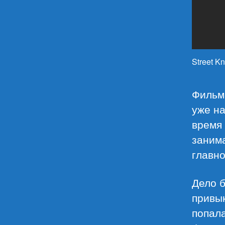
Street Kn
Фильм
уже на
время 
заним
главно
Дело б
привык
попала