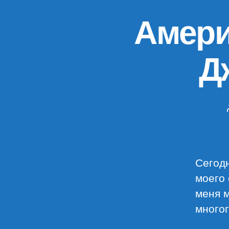
Амери
Д
Сегодн
моего 
меня м
многог