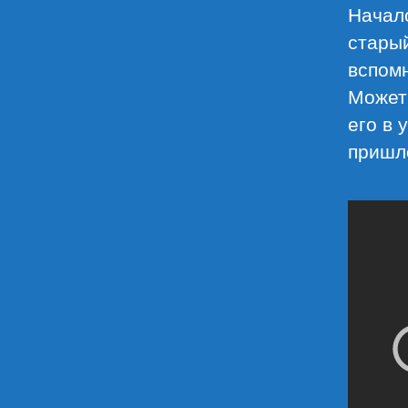
Начало
старый
вспомн
Может 
его в 
пришло