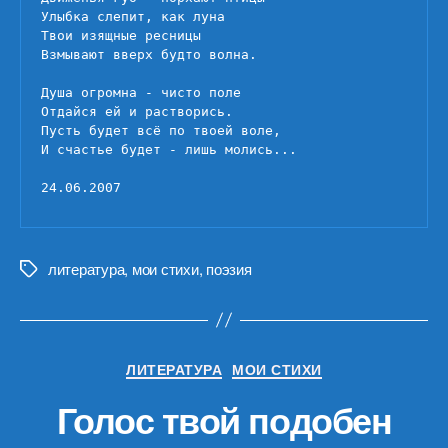
Улыбка слепит, как луна

Твои изящные ресницы

Взмывают вверх будто волна.

Душа огромна - чисто поле

Отдайся ей и растворись.

Пусть будет всё по твоей воле,

И счастье будет - лишь молись...

24.06.2007
литература
,
мои стихи
,
поэзия
Метки
Рубрики
ЛИТЕРАТУРА
МОИ СТИХИ
Голос твой подобен