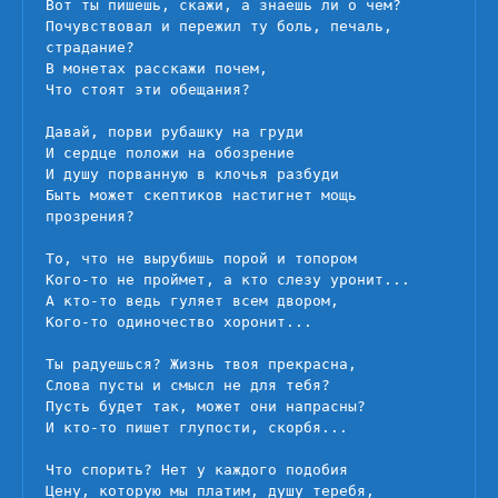
Вот ты пишешь, скажи, а знаешь ли о чем?

скажи,
Почувствовал и пережил ту боль, печаль, 
а
страдание?

знаешь
В монетах расскажи почем,

ли
Что стоят эти обещания?

о
Давай, порви рубашку на груди

чем?
И сердце положи на обозрение

И душу порванную в клочья разбуди

Быть может скептиков настигнет мощь 
прозрения?

То, что не вырубишь порой и топором

Кого-то не проймет, а кто слезу уронит...

А кто-то ведь гуляет всем двором,

Кого-то одиночество хоронит...

Ты радуешься? Жизнь твоя прекрасна,

Слова пусты и смысл не для тебя?

Пусть будет так, может они напрасны?

И кто-то пишет глупости, скорбя...

Что спорить? Нет у каждого подобия

Цену, которую мы платим, душу теребя,
