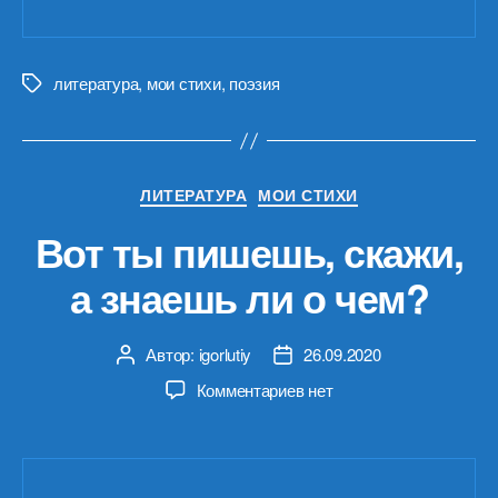
литература
,
мои стихи
,
поэзия
Метки
Рубрики
ЛИТЕРАТУРА
МОИ СТИХИ
Вот ты пишешь, скажи,
а знаешь ли о чем?
Автор:
igorlutiy
26.09.2020
Автор
Дата
записи
записи
к
Комментариев
нет
записи
Вот
ты
пишешь,