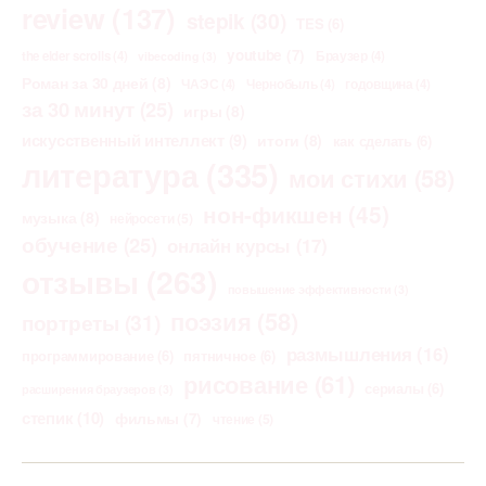
review
(137)
stepik
(30)
TES
(6)
youtube
(7)
the elder scrolls
(4)
Браузер
(4)
vibecoding
(3)
Роман за 30 дней
(8)
ЧАЭС
(4)
Чернобыль
(4)
годовщина
(4)
за 30 минут
(25)
игры
(8)
искусственный интеллект
(9)
итоги
(8)
как сделать
(6)
литература
(335)
мои стихи
(58)
нон-фикшен
(45)
музыка
(8)
нейросети
(5)
обучение
(25)
онлайн курсы
(17)
отзывы
(263)
повышение эффективности
(3)
поэзия
(58)
портреты
(31)
размышления
(16)
программирование
(6)
пятничное
(6)
рисование
(61)
сериалы
(6)
расширения браузеров
(3)
степик
(10)
фильмы
(7)
чтение
(5)