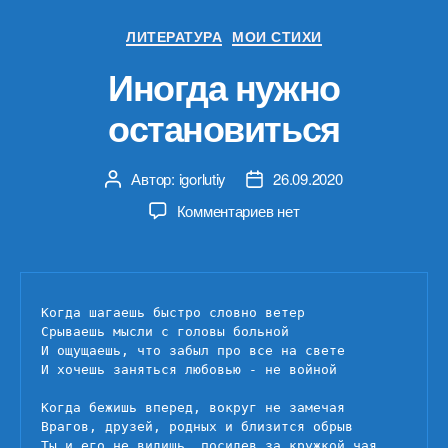
Рубрики
ЛИТЕРАТУРА
МОИ СТИХИ
Иногда нужно
остановиться
Автор:
igorlutiy
26.09.2020
Автор
Дата
записи
записи
к
Комментариев
нет
записи
Иногда
нужно
остановиться
Когда шагаешь быстро словно ветер

Срываешь мысли с головы больной

И ощущаешь, что забыл про все на свете

И хочешь заняться любовью - не войной

Когда бежишь вперед, вокруг не замечая

Врагов, друзей, родных и близится обрыв

Ты и его не видишь, посидев за кружкой чая
