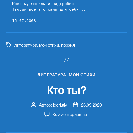
Кресты, могилы и надгробия,

Творим все это сами для себя...

15.07.2008
литература
,
мои стихи
,
поэзия
Метки
Рубрики
ЛИТЕРАТУРА
МОИ СТИХИ
Кто ты?
Автор:
igorlutiy
26.09.2020
Автор
Дата
записи
записи
к
Комментариев
нет
записи
Кто