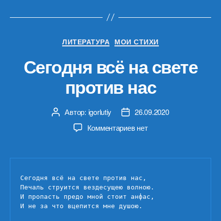
Рубрики
ЛИТЕРАТУРА
МОИ СТИХИ
Сегодня всё на свете
против нас
Автор:
igorlutiy
26.09.2020
Автор
Дата
записи
записи
к
Комментариев
нет
записи
Сегодня
всё
на
Сегодня всё на свете против нас,

свете
Печаль струится вездесущею волною.

против
И пропасть предо мной стоит анфас,

нас
И не за что вцепится мне душою.
