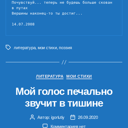
Почувствуй... теперь не будешь больше скован 
в путах

Вершины наконец-то ты достиг...

14.07.2008
литература
,
мои стихи
,
поэзия
Метки
Рубрики
ЛИТЕРАТУРА
МОИ СТИХИ
Мой голос печально
звучит в тишине
Автор:
igorlutiy
26.09.2020
Автор
Дата
записи
записи
к
Комментариев
нет