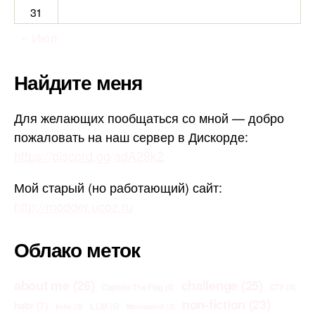
31
« Июл
Найдите меня
Для желающих пообщаться со мной — добро
пожаловать на наш сервер в Дискорде:
https://discord.gg/adA29k2
Мой старый (но работающий) сайт:
http://modder.ucoz.ru
Облако меток
about me
(26)
challenge
(25)
Capture The Flag
(4)
CTF
(4)
non-fiction
(23)
habr
(7)
LLM
(5)
links
(3)
Morrowind
(3)