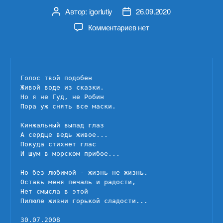
Автор:
igorlutiy
26.09.2020
Автор
Дата
записи
записи
к
Комментариев
нет
записи
Голос
твой
подобен
Голос твой подобен

Живой воде из сказки.

Но я не Гуд, не Робин

Пора уж снять все маски.

Кинжальный выпад глаз

А сердце ведь живое...

Покуда стихнет глас

И шум в морском прибое...

Но без любимой - жизнь не жизнь.

Оставь меня печаль и радости,

Нет смысла в этой

Пилюле жизни горькой сладости...

30.07.2008