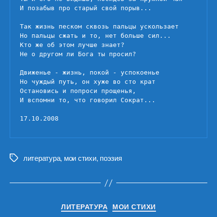
И позабыв про старый свой порыв...

Так жизнь песком сквозь пальцы ускользает

Но пальцы сжать и то, нет больше сил...

Кто же об этом лучше знает?

Не о другом ли Бога ты просил?

Движенье - жизнь, покой - успокоенье

Но чуждый путь, он хуже во сто крат

Остановись и попроси прощенья,

И вспомни то, что говорил Сократ...

17.10.2008
литература
,
мои стихи
,
поэзия
Метки
Рубрики
ЛИТЕРАТУРА
МОИ СТИХИ