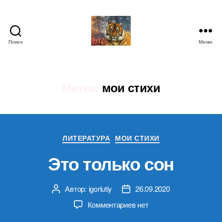
Поиск
Меню
IgorLutiy`s
Blog
Метка:
мои стихи
Рубрики
ЛИТЕРАТУРА
МОИ СТИХИ
Это только сон
Автор:
igorlutiy
26.09.2020
Автор
Дата
записи
записи
к
Комментариев
нет
записи