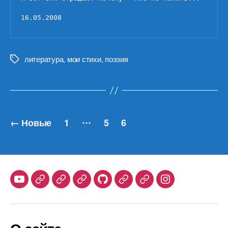
16.05.2008
литература
,
мои стихи
,
поэзия
Метки
Навигация
…
←
Новые
1
5
6
по
записям
Youtube
Telegram
Stepik
Habr
Github
Samlib
Duolingo
Instagram