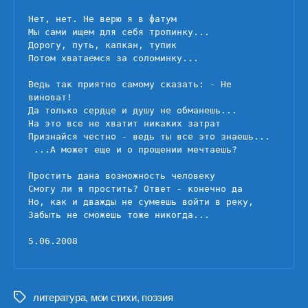
Нет, нет. Не верю я в фатум

Мы сами ищем для себя тропинку...

Дорогу, путь, капкан, тупик

Потом хватаемся за соломинку...

Ведь так приятно самому сказать: - Не 
виноват!

Да только сердце и душу не обманешь...

На это все не хватит никаких затрат

Признайся честно - ведь ты все это знаешь...

 ...А может еще и о прощении мечтаешь?

Простить дана возможность человеку

Смогу ли я простить? Ответ - конечно да

Но, как и дважды не сумеешь войти в реку,

Забыть не сможешь тоже никогда...

5.06.2008
литература
,
мои стихи
,
поэзия
Метки