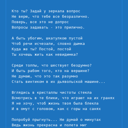
ты?
Кто ты? Задай у зеркала вопрос

Не верю, что тебе все безразлично.

Поверь, все это не допрос

Вопросы задавать - это прилично.

А быть убогим, шкатулкою пустой

Чтоб речи исчезали, словно дымка

Куда же ты? Постой, постой

Ты хочешь жить как невидимка?

Среди толпы, что шествует бездумно?

И быть рабом того, кто на вершине?

Не думаю, что это так разумно

Стать винтиком в их дьявольской машине...

Вглядись в кристаллы чистоты стекла

Всмотрись в те блики, что играют на их гранях

Я не хочу, чтоб жизнь твоя была блекла

И в омут с головою, как с горы на санях

Попробуй прыгнуть... Не думай о минутах

Ведь жизнь прекрасна и полета миг
