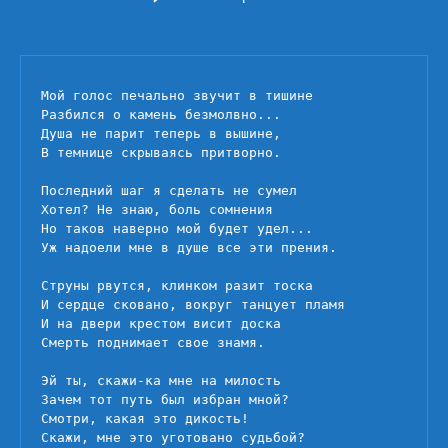
записи
Мой
голос
печально
Мой голос печально звучит в тишине

звучит
Разбился о камень безмолвно...

в
Душа не парит теперь в вышине,

тишине
В темнице скрываясь притворно.

Последний шаг я сделать не сумел

Хотел? Не знаю, боль сомнения

Но таков наверно мой будет удел...

Уж надоели мне в душе все эти прения.

Струны рвутся, клинком разит тоска

И сердце сковано, вокруг танцует пламя

И на двери крестом висит доска

Смерть поднимает свое знамя.

Эй ты, скажи-ка мне на милость

Зачем тот путь был избран мной?

Смотри, какая это дикость!

Скажи, мне это уготовано судьбой?
