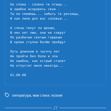
Но слова - словно те птицы...

А ошибки исправить свои -

Ты не сможешь... забыть те ресницы,

И как пели для вас соловьи...

А слезы текут по щекам,

В них нет лжи, они не соврут

По разбитым святым горшкам

В крови ступни босЫе пройдут

Путь длинною в тысячу лет

Не пройти без боли и зла

Но ошибка, как острый стилет

Не отпустит меня никогда...

01.08.08
литература
,
мои стихи
,
поэзия
Метки