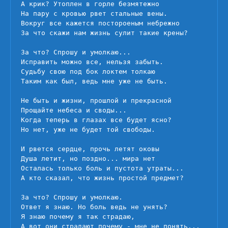
А крик? Утоплен в горле безмятежно

На пару с кровью рвет стальные вены.

Вокруг все кажется постороеным небрежно

За что скажи нам жизнь сулит такие крены?

За что? Спрошу и умолкаю...

Исправить можно все, нельзя забыть.

Судьбу свою под бок локтем толкаю

Таким как был, ведь мне уже не быть.

Не быть и жизни, прошлой и прекрасной

Прощайте небеса и своды...

Когда теперь в глазах все будет ясно?

Но нет, уже не будет той свободы.

И рвется сердце, прочь летят оковы

Душа летит, но поздно... мира нет

Осталась только боль и пустота утраты...

А кто сказал, что жизнь простой предмет?

За что? Спрошу и умолкаю.

Ответ я знаю. Но боль ведь не унять?

Я знаю почему я так страдаю,

А вот они страдают почему - мне не понять...