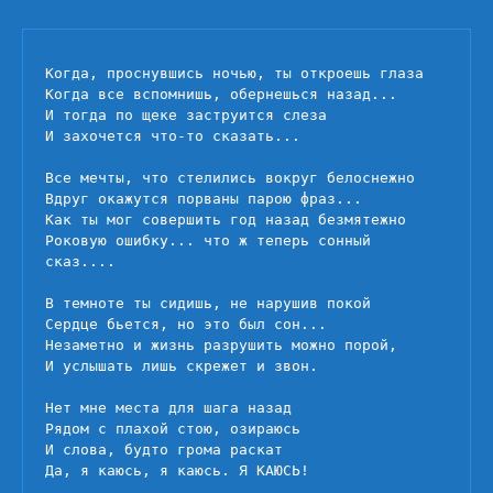
Это
только
сон
Когда, проснувшись ночью, ты откроешь глаза

Когда все вспомнишь, обернешься назад...

И тогда по щеке заструится слеза

И захочется что-то сказать...

Все мечты, что стелились вокруг белоснежно

Вдруг окажутся порваны парою фраз...

Как ты мог совершить год назад безмятежно

Роковую ошибку... что ж теперь сонный 
сказ....

В темноте ты сидишь, не нарушив покой

Сердце бьется, но это был сон...

Незаметно и жизнь разрушить можно порой,

И услышать лишь скрежет и звон.

Нет мне места для шага назад

Рядом с плахой стою, озираюсь

И слова, будто грома раскат

Да, я каюсь, я каюсь. Я КАЮСЬ!
