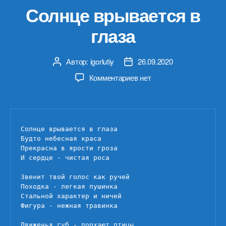
Солнце врывается в
глаза
Автор:
igorlutiy
26.09.2020
Автор
Дата
записи
записи
к
Комментариев
нет
записи
Солнце
врывается
в
Солнце врывается в глаза

глаза
Будто небесная краса

Прекрасна в ярости гроза

И сердце - чистая роса

Звенит твой голос как ручей

Походка - легкая пушинка

Стальной характер и ничей

Фигура - нежная травинка

Движенья губ - порхают птицы
