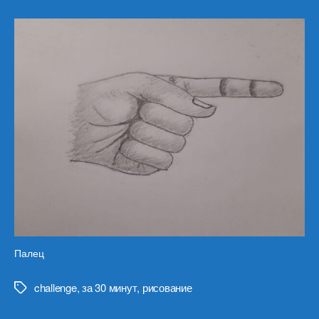
Палец
challenge
,
за 30 минут
,
рисование
Метки