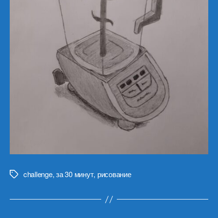
challenge
,
за 30 минут
,
рисование
Метки