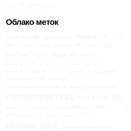
http://modder.ucoz.ru
Облако меток
about me
(26)
challenge
(25)
Capture The Flag
(4)
CTF
(4)
non-fiction
(23)
habr
(7)
LLM
(5)
links
(3)
Morrowind
(3)
review
(137)
stepik
(30)
TES
(6)
youtube
(7)
the elder scrolls
(4)
Браузер
(4)
vibecoding
(3)
Роман за 30 дней
(8)
ЧАЭС
(4)
Чернобыль
(4)
годовщина
(4)
за 30 минут
(25)
игры
(8)
искусственный интеллект
(9)
итоги
(8)
как сделать
(6)
литература
(335)
мои стихи
(58)
нон-фикшен
(45)
музыка
(8)
нейросети
(5)
обучение
(25)
онлайн курсы
(17)
отзывы
(263)
повышение эффективности
(3)