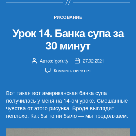
Рубрики
РИСОВАНИЕ
Урок 14. Банка супа за
30 минут
Автор:
igorlutiy
27.02.2021
Автор
Дата
записи
записи
к
Комментариев
нет
записи
Урок
14.
Вот такая вот американская банка супа
Банка
получилась у меня на 14-ом уроке. Смешанные
супа
чувства от этого рисунка. Вроде выглядит
за
неплохо. Как бы то ни было — мы продолжаем.
30
минут