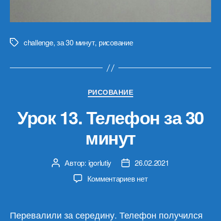
challenge
,
за 30 минут
,
рисование
Метки
Рубрики
РИСОВАНИЕ
Урок 13. Телефон за 30
минут
Автор:
igorlutiy
26.02.2021
Автор
Дата
записи
записи
к
Комментариев
нет
записи
Урок
13.
Перевалили за середину. Телефон получился