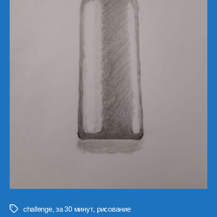
challenge
,
за 30 минут
,
рисование
Метки