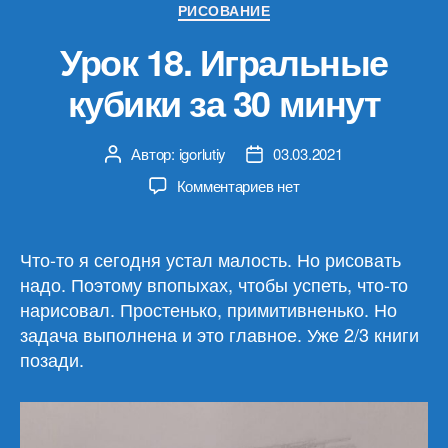
Рубрики
РИСОВАНИЕ
Урок 18. Игральные
кубики за 30 минут
Автор:
igorlutiy
03.03.2021
Автор
Дата
записи
записи
к
Комментариев
нет
записи
Урок
18.
Что-то я сегодня устал малость. Но рисовать
Игральные
надо. Поэтому впопыхах, чтобы успеть, что-то
кубики
нарисовал. Простенько, примитивненько. Но
за
задача выполнена и это главное. Уже 2/3 книги
30
позади.
минут