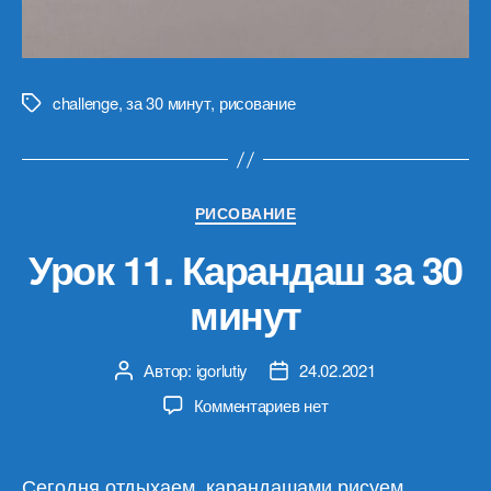
challenge
,
за 30 минут
,
рисование
Метки
Рубрики
РИСОВАНИЕ
Урок 11. Карандаш за 30
минут
Автор:
igorlutiy
24.02.2021
Автор
Дата
записи
записи
к
Комментариев
нет
записи
Урок
11.
Сегодня отдыхаем, карандашами рисуем