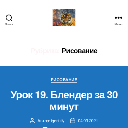
Поиск
Меню
IgorLutiy`s
Blog
Рубрика:
Рисование
Рубрики
РИСОВАНИЕ
Урок 19. Блендер за 30
минут
Автор:
igorlutiy
04.03.2021
Автор
Дата
записи
записи