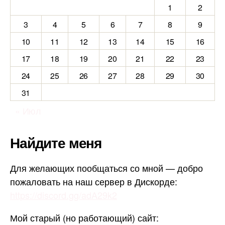
1
2
3
4
5
6
7
8
9
10
11
12
13
14
15
16
17
18
19
20
21
22
23
24
25
26
27
28
29
30
31
« Июл
Найдите меня
Для желающих пообщаться со мной — добро
пожаловать на наш сервер в Дискорде:
https://discord.gg/adA29k2
Мой старый (но работающий) сайт: