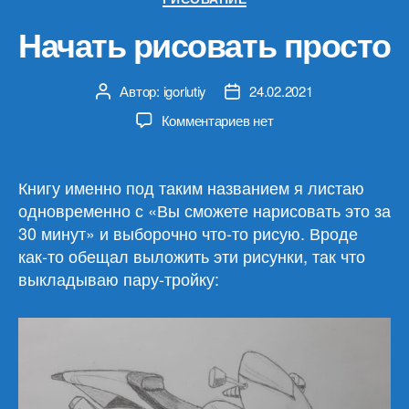
Начать рисовать просто
Автор:
igorlutiy
24.02.2021
Автор
Дата
записи
записи
к
Комментариев
нет
записи
Начать
рисовать
Книгу именно под таким названием я листаю
просто
одновременно с «Вы сможете нарисовать это за
30 минут» и выборочно что-то рисую. Вроде
как-то обещал выложить эти рисунки, так что
выкладываю пару-тройку: