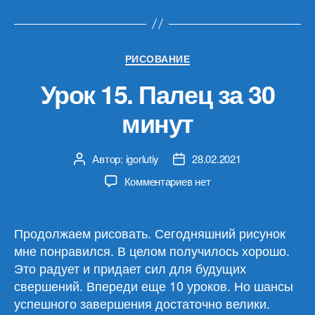
Рубрики
РИСОВАНИЕ
Урок 15. Палец за 30
минут
Автор:
igorlutiy
28.02.2021
Автор
Дата
записи
записи
к
Комментариев
нет
записи
Урок
15.
Продолжаем рисовать. Сегодняшний рисунок
Палец
мне понравился. В целом получилось хорошо.
за
Это радует и придает сил для будущих
30
свершений. Впереди еще 10 уроков. Но шансы
минут
успешного завершения достаточно велики.