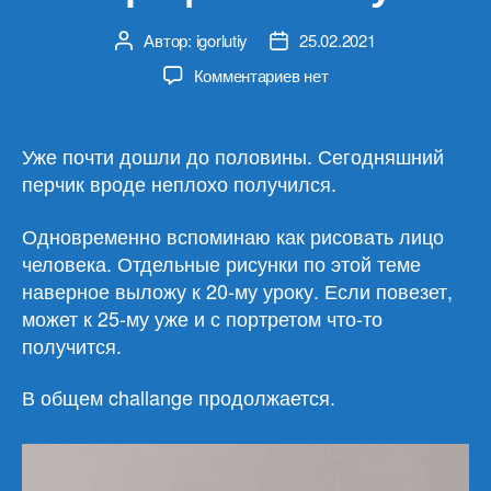
Автор:
igorlutiy
25.02.2021
Автор
Дата
записи
записи
к
Комментариев
нет
записи
Урок
12.
Уже почти дошли до половины. Сегодняшний
Болгарский
перчик вроде неплохо получился.
перец
за
Одновременно вспоминаю как рисовать лицо
30
человека. Отдельные рисунки по этой теме
минут
наверное выложу к 20-му уроку. Если повезет,
может к 25-му уже и с портретом что-то
получится.
В общем challange продолжается.