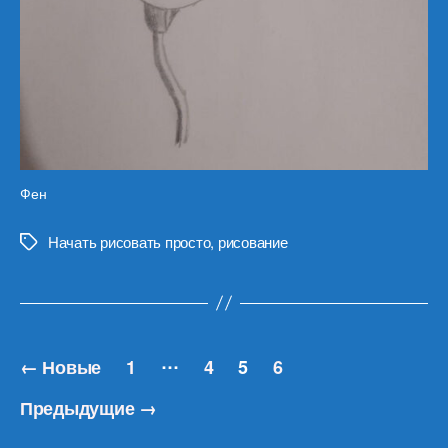
Фен
Начать рисовать просто
,
рисование
Метки
Навигация
…
←
Новые
1
4
5
6
по
Предыдущие
→
записям