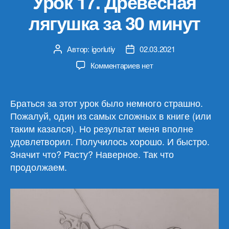
Урок 17. Древесная
лягушка за 30 минут
Автор:
igorlutiy
02.03.2021
Автор
Дата
записи
записи
к
Комментариев
нет
записи
Урок
17.
Браться за этот урок было немного страшно.
Древесная
Пожалуй, один из самых сложных в книге (или
лягушка
таким казался). Но результат меня вполне
за
удовлетворил. Получилось хорошо. И быстро.
30
Значит что? Расту? Наверное. Так что
минут
продолжаем.