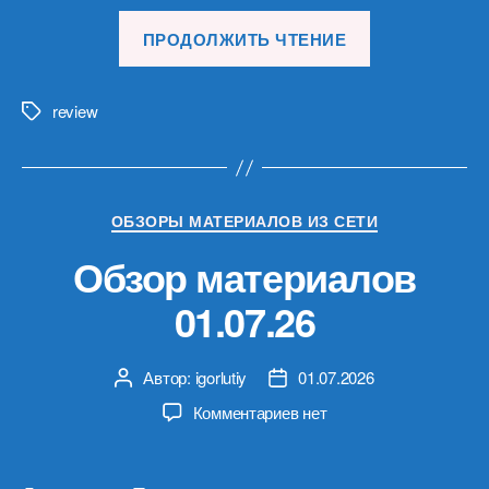
«Обзор
ПРОДОЛЖИТЬ ЧТЕНИЕ
материалов
15.07.26»
review
Метки
Рубрики
ОБЗОРЫ МАТЕРИАЛОВ ИЗ СЕТИ
Обзор материалов
01.07.26
Автор:
igorlutiy
01.07.2026
Автор
Дата
записи
записи
к
Комментариев
нет
записи
Обзор
материалов