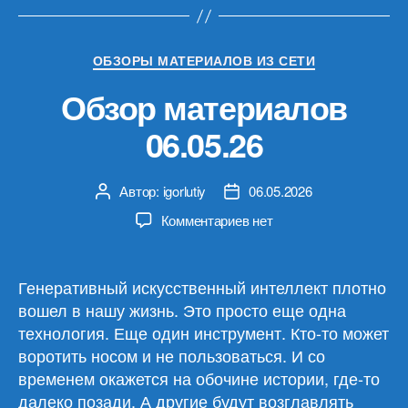
Рубрики
ОБЗОРЫ МАТЕРИАЛОВ ИЗ СЕТИ
Обзор материалов
06.05.26
Автор:
igorlutiy
06.05.2026
Автор
Дата
записи
записи
к
Комментариев
нет
записи
Обзор
материалов
Генеративный искусственный интеллект плотно
06.05.26
вошел в нашу жизнь. Это просто еще одна
технология. Еще один инструмент. Кто-то может
воротить носом и не пользоваться. И со
временем окажется на обочине истории, где-то
далеко позади. А другие будут возглавлять