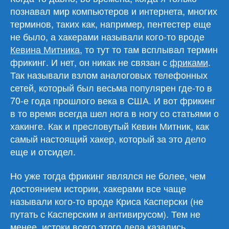
познавал мир компьютеров и интернета, многих
терминов, таких как, например, пентестер еще
не было, а хакерами называли кого-то вроде
Кевина Митника
, то тут то там всплывал термин
фрикинг. И нет, он никак не связан с
фриками
.
Так называли взлом аналоговых телефонных
сетей, который был весьма популярен где-то в
70-е года прошлого века в США. И вот фрикинг
в то время всегда шел нога в ногу со статьями о
хакинге. Как и пресловутый Кевин Митник, как
самый настоящий хакер, который за это дело
еще и отсидел.
Но уже тогда фрикинг являлся не более, чем
достоянием истории, хакерами все чаще
называли кого-то вроде Криса Касперски (не
путать с Касперским и антивирусом). Тем не
менее, истоки всего этого дела казались