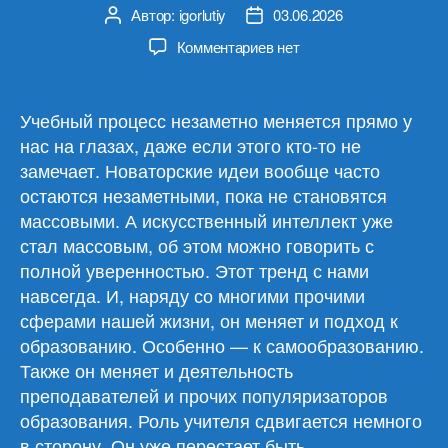
Автор:
igorlutiy
03.06.2026
Автор
Дата
записи
записи
к
Комментариев
нет
записи
Обзор
материалов
Учебный процесс незаметно меняется прямо у
03.06.26
нас на глазах, даже если этого кто-то не
замечает. Новаторские идеи вообще часто
остаются незаметными, пока не становятся
массовыми. А искусственный интеллект уже
стал массовым, об этом можно говорить с
полной уверенностью. Этот тренд с нами
навсегда. И, наряду со многими прочими
сферами нашей жизни, он меняет и подход к
образованию. Особенно — к самообразованию.
Также он меняет и деятельность
преподавателей и прочих популяризаторов
образования. Роль учителя сдвигается немного
в сторону. Он уже перестает быть