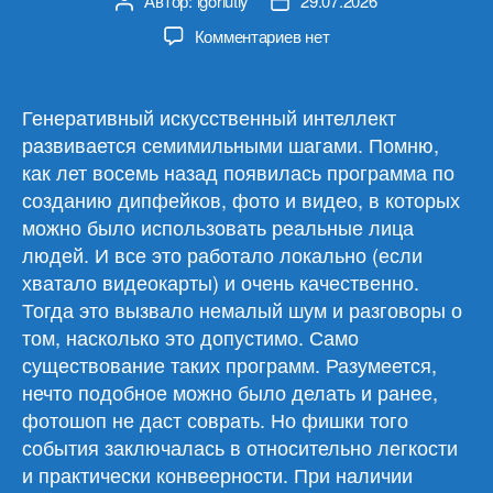
Автор:
igorlutiy
29.07.2026
Автор
Дата
записи
записи
к
Комментариев
нет
записи
Обзор
материалов
Генеративный искусственный интеллект
29.07.26
развивается семимильными шагами. Помню,
как лет восемь назад появилась программа по
созданию дипфейков, фото и видео, в которых
можно было использовать реальные лица
людей. И все это работало локально (если
хватало видеокарты) и очень качественно.
Тогда это вызвало немалый шум и разговоры о
том, насколько это допустимо. Само
существование таких программ. Разумеется,
нечто подобное можно было делать и ранее,
фотошоп не даст соврать. Но фишки того
события заключалась в относительно легкости
и практически конвеерности. При наличии