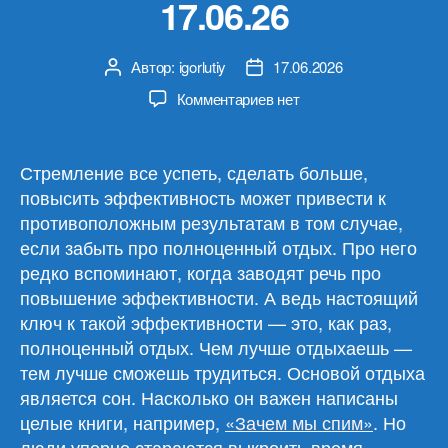
17.06.26
Автор:
igorlutiy
17.06.2026
Автор
Дата
записи
записи
к
Комментариев
нет
записи
Обзор
материалов
Стремление все успеть, сделать больше,
17.06.26
повысить эффективность может привести к
противоположным результатам в том случае,
если забыть про полноценный отдых. Про него
редко вспоминают, когда заводят речь про
повышение эффективности. А ведь настоящий
ключ к такой эффективности — это, как раз,
полноценный отдых. Чем лучше отдыхаешь —
тем лучше сможешь трудиться. Основой отдыха
является сон. Насколько он важен написаны
целые книги, например,
«Зачем мы спим»
. Но
люди упорно стараются выкроить время