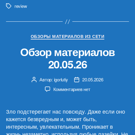
review
Метки
Рубрики
ОБЗОРЫ МАТЕРИАЛОВ ИЗ СЕТИ
Обзор материалов
20.05.26
Автор:
igorlutiy
20.05.2026
Автор
Дата
записи
записи
к
Комментариев
нет
записи
Обзор
материалов
Зло подстерегает нас повсюду. Даже если оно
20.05.26
кажется безвредным и, может быть,
интересным, увлекательным. Проникает в
жизнь незаметно, используя любые лазейки. Не