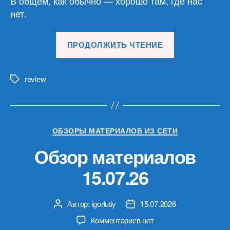
В общем, как обычно — хорошо там, где нас
нет.
«Обзор
ПРОДОЛЖИТЬ ЧТЕНИЕ
материалов
29.07.26»
review
Метки
Рубрики
ОБЗОРЫ МАТЕРИАЛОВ ИЗ СЕТИ
Обзор материалов
15.07.26
Автор:
igorlutiy
15.07.2026
Автор
Дата
записи
записи
к
Комментариев
нет