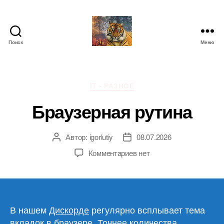
Поиск
Меню
IgorLutiy`s
Blog
Рубрики
IT - РАЗНОЕ
Браузерная рутина
Автор:
igorlutiy
08.07.2026
Автор
Дата
записи
записи
к
Комментариев
нет
записи
Браузерная
рутина
В нашем
Дискорде
регулярно всплывает тема
вкладок в браузере. Точнее количества