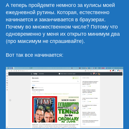
А теперь пройдемте немного за кулисы моей
ежедневной рутины. Которая, естественно
начинается и заканчивается в браузерах.
Почему во множественном числе? Потому что
одновременно у меня их открыто минимум два
(про максимум не спрашивайте).
Вот так все начинается: