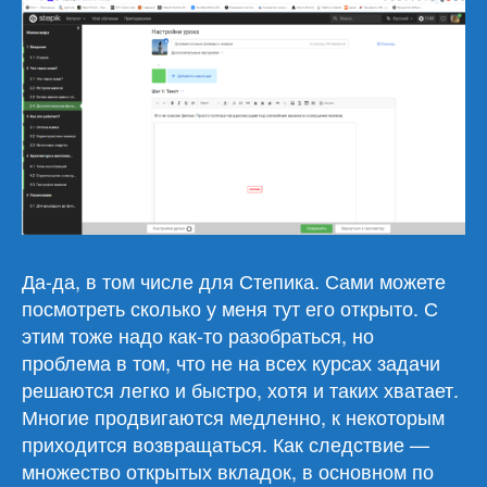
Да-да, в том числе для Степика. Сами можете
посмотреть сколько у меня тут его открыто. С
этим тоже надо как-то разобраться, но
проблема в том, что не на всех курсах задачи
решаются легко и быстро, хотя и таких хватает.
Многие продвигаются медленно, к некоторым
приходится возвращаться. Как следствие —
множество открытых вкладок, в основном по