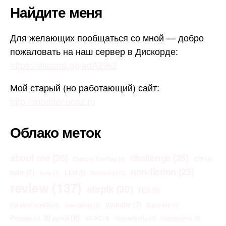
Найдите меня
Для желающих пообщаться со мной — добро
пожаловать на наш сервер в Дискорде:
https://discord.gg/adA29k2
Мой старый (но работающий) сайт:
http://modder.ucoz.ru
Облако меток
about me
(26)
challenge
(25)
Capture The Flag
(4)
CTF
(4)
non-fiction
(23)
habr
(7)
LLM
(5)
links
(3)
Morrowind
(3)
review
(137)
stepik
(30)
TES
(6)
youtube
(7)
the elder scrolls
(4)
Браузер
(4)
vibecoding
(3)
Роман за 30 дней
(8)
ЧАЭС
(4)
Чернобыль
(4)
годовщина
(4)