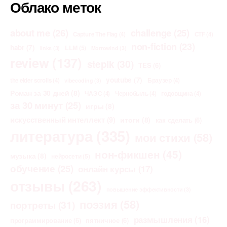
Облако меток
about me
(26)
challenge
(25)
Capture The Flag
(4)
CTF
(4)
non-fiction
(23)
habr
(7)
LLM
(5)
links
(3)
Morrowind
(3)
review
(137)
stepik
(30)
TES
(6)
youtube
(7)
the elder scrolls
(4)
Браузер
(4)
vibecoding
(3)
Роман за 30 дней
(8)
ЧАЭС
(4)
Чернобыль
(4)
годовщина
(4)
за 30 минут
(25)
игры
(8)
искусственный интеллект
(9)
итоги
(8)
как сделать
(6)
литература
(335)
мои стихи
(58)
нон-фикшен
(45)
музыка
(8)
нейросети
(5)
обучение
(25)
онлайн курсы
(17)
отзывы
(263)
повышение эффективности
(3)
поэзия
(58)
портреты
(31)
размышления
(16)
программирование
(6)
пятничное
(6)