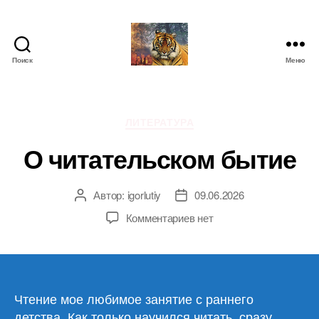
Поиск
Меню
IgorLutiy`s
Blog
Рубрики
ЛИТЕРАТУРА
О читательском бытие
Автор:
igorlutiy
09.06.2026
Автор
Дата
записи
записи
к
Комментариев
нет
записи
О
читательском
бытие
Чтение мое любимое занятие с раннего
детства. Как только научился читать, сразу