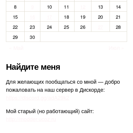
8
9
10
11
12
13
14
15
16
17
18
19
20
21
22
23
24
25
26
27
28
29
30
« Май
Июл »
Найдите меня
Для желающих пообщаться со мной — добро
пожаловать на наш сервер в Дискорде:
https://discord.gg/adA29k2
Мой старый (но работающий) сайт:
http://modder.ucoz.ru