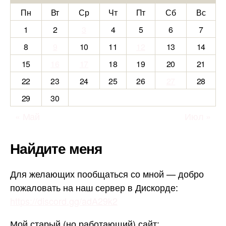
Пн
Вт
Ср
Чт
Пт
Сб
Вс
1
2
3
4
5
6
7
8
9
10
11
12
13
14
15
16
17
18
19
20
21
22
23
24
25
26
27
28
29
30
« Май
Июл »
Найдите меня
Для желающих пообщаться со мной — добро
пожаловать на наш сервер в Дискорде:
https://discord.gg/adA29k2
Мой старый (но работающий) сайт: