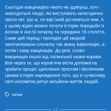
Сьогодні вакцінацією нікого не здивуєш, хоч і
знаходяться люди, які виступають категорично
проти неї. Що ж, по вірі їхній дістанеться ним. А
у цьому відео можно почути історію бородьби із
віспою в Англії початку та середини 18 століття.
Саме цей період і протидія цій хворобі
започаткували спочатку так звану варіоляцію, а
потім і саму вакцінацію. До речі, слово
вакцинація пішло від латинської назви корови.
Все через те, що коров’яча віспа допомогла
зробити процес щеплення простим і беспечним.
Цікава історія нарождення того, що в сучасному
світі непомітно рятує мільйони життів людей.
review
Метки