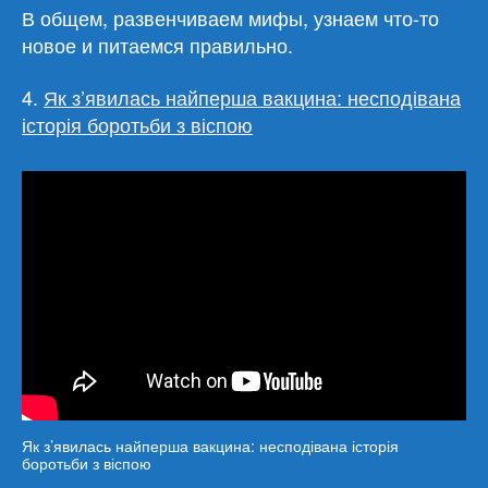
В общем, развенчиваем мифы, узнаем что-то
новое и питаемся правильно.
4.
Як з’явилась найперша вакцина: несподівана
історія боротьби з віспою
Як з’явилась найперша вакцина: несподівана історія
боротьби з віспою