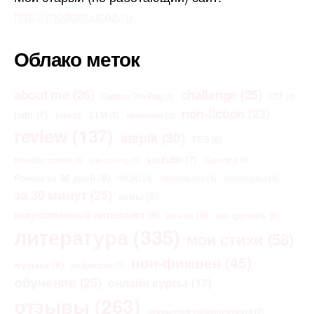
http://modder.ucoz.ru
Облако меток
about me
(26)
challenge
(25)
Capture The Flag
(4)
CTF
(4)
non-fiction
(23)
habr
(7)
LLM
(5)
links
(3)
Morrowind
(3)
review
(137)
stepik
(30)
TES
(6)
youtube
(7)
the elder scrolls
(4)
Браузер
(4)
vibecoding
(3)
Роман за 30 дней
(8)
ЧАЭС
(4)
Чернобыль
(4)
годовщина
(4)
за 30 минут
(25)
игры
(8)
искусственный интеллект
(9)
итоги
(8)
как сделать
(6)
литература
(335)
мои стихи
(58)
нон-фикшен
(45)
музыка
(8)
нейросети
(5)
обучение
(25)
онлайн курсы
(17)
отзывы
(263)
повышение эффективности
(3)