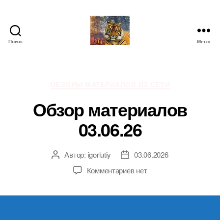
Поиск
Меню
IgorLutiy`s
Blog
Рубрики
ОБЗОРЫ МАТЕРИАЛОВ ИЗ СЕТИ
Обзор материалов
03.06.26
Автор:
igorlutiy
03.06.2026
Автор
Дата
записи
записи
к
Комментариев
нет
записи
Обзор
материалов
03.06.26