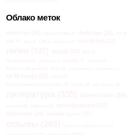
Облако меток
about me
(26)
challenge
(25)
Capture The Flag
(4)
CTF
(4)
non-fiction
(23)
habr
(7)
LLM
(5)
links
(3)
Morrowind
(3)
review
(137)
stepik
(30)
TES
(6)
youtube
(7)
the elder scrolls
(4)
Браузер
(4)
vibecoding
(3)
Роман за 30 дней
(8)
ЧАЭС
(4)
Чернобыль
(4)
годовщина
(4)
за 30 минут
(25)
игры
(8)
искусственный интеллект
(9)
итоги
(8)
как сделать
(6)
литература
(335)
мои стихи
(58)
нон-фикшен
(45)
музыка
(8)
нейросети
(5)
обучение
(25)
онлайн курсы
(17)
отзывы
(263)
повышение эффективности
(3)
поэзия
(58)
портреты
(31)