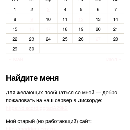
1
2
3
4
5
6
7
8
9
10
11
12
13
14
15
16
17
18
19
20
21
22
23
24
25
26
27
28
29
30
« Май
Июл »
Найдите меня
Для желающих пообщаться со мной — добро
пожаловать на наш сервер в Дискорде:
https://discord.gg/adA29k2
Мой старый (но работающий) сайт:
http://modder.ucoz.ru