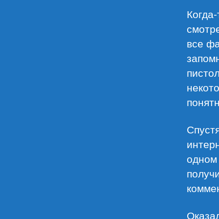
Когда-
смотре
все фа
запомн
пистол
некот
понятн
Спустя
интерн
одном 
получи
комме
Оказа