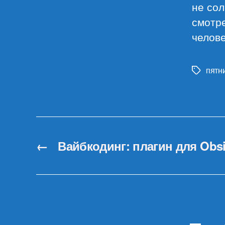
не сол
смотр
челове
пятн
Метки
←
Вайбкодинг: плагин для Obsi