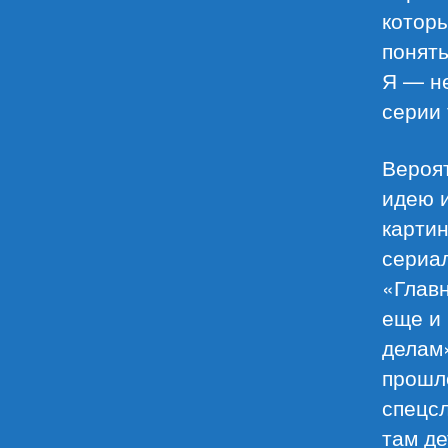
которы
понять
Я — н
серии 
Вероят
идею 
картин
сериа
«Главн
еще и
делам»
прошло
спецсл
там де