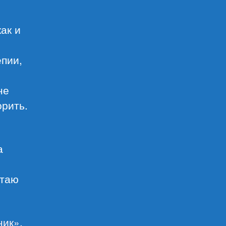
ак и
епии,
не
орить.
а
итаю
ник»
,