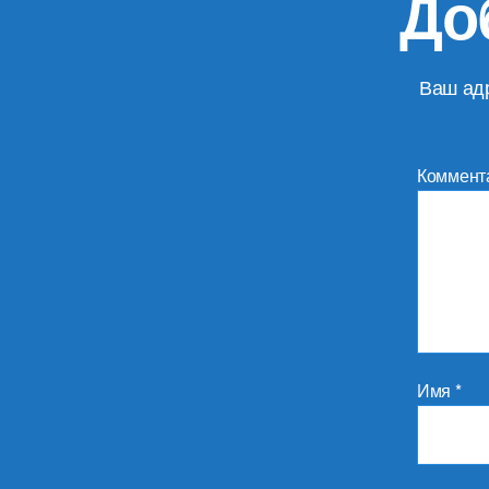
До
Ваш адр
Коммент
Имя
*