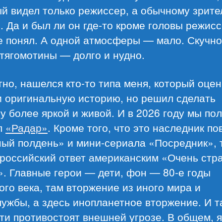
й видел только режиссер, а обычному зрите
. Да и был ли он где-то кроме головы режис
е понял. А одной атмосферы — мало. Скучно
тягомотины — долго и нудно.
но, нашелся кто-то типа меня, который оце
и оригинальную историю, но решил сделать
у более яркой и живой. И в 2026 году мы по
л
«Радар»
. Кроме того, что это наследник по
ый полдень» и мини-сериала «Посредник», т
 российский ответ американским «Очень ст
. Главные герои — дети, фон — 80-е годы
го века, там вторжение из иного мира и
ужбы, а здесь инопланетное вторжение. И т
ти противостоят внешней угрозе. В общем, я