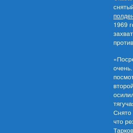
сняты
полде
1969 г
захват
против
«Поср
очень.
посмот
второй
осилил
тягуча
Снято
что р
Тарков