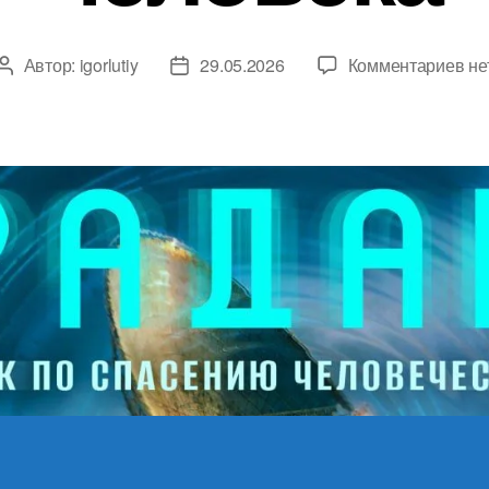
к
Автор:
igorlutiy
29.05.2026
Комментариев
не
Автор
Дата
за
записи
записи
«П
зд
че