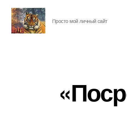
Просто мой личный сайт
IgorLutiy`s
Blog
«Поср