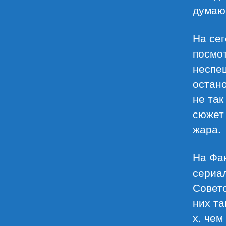
думаю,
На сег
посмот
неспе
остано
не так
сюжет 
жара.
На Фа
сериал
Советс
них та
х, чем