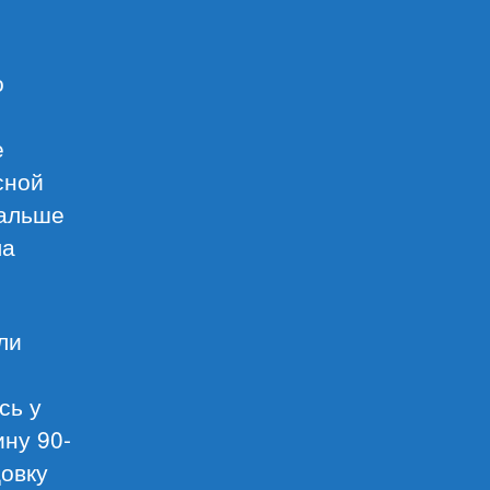
о
е
сной
дальше
ла
ли
сь у
ину 90-
цовку