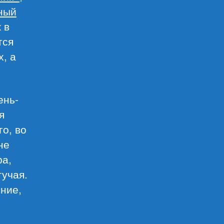
ный
 в
тся
, а
ень-
я
о, во
не
ра,
гучая.
ние,