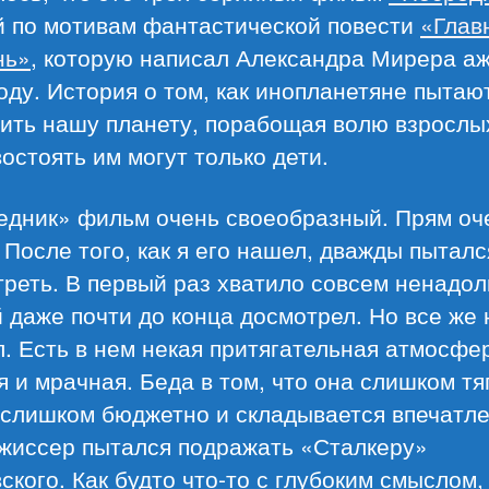
й по мотивам фантастической повести
«Глав
нь»
, которую написал Александра Мирера аж
оду. История о том, как инопланетяне пытаю
ить нашу планету, порабощая волю взрослых
остоять им могут только дети.
едник» фильм очень своеобразный. Прям оч
 После того, как я его нашел, дважды пыталс
реть. В первый раз хватило совсем ненадолг
 даже почти до конца досмотрел. Но все же 
. Есть в нем некая притягательная атмосфе
я и мрачная. Беда в том, что она слишком тя
 слишком бюджетно и складывается впечатле
ежиссер пытался подражать «Сталкеру»
ского. Как будто что-то с глубоким смыслом,