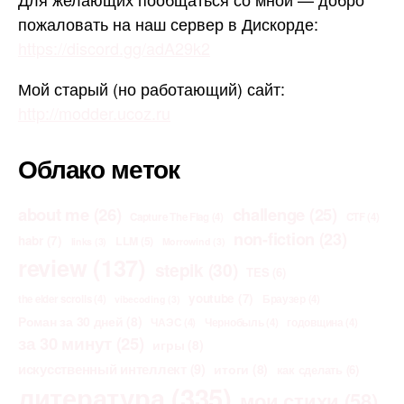
пожаловать на наш сервер в Дискорде:
https://discord.gg/adA29k2
Мой старый (но работающий) сайт:
http://modder.ucoz.ru
Облако меток
about me
(26)
challenge
(25)
Capture The Flag
(4)
CTF
(4)
non-fiction
(23)
habr
(7)
LLM
(5)
links
(3)
Morrowind
(3)
review
(137)
stepik
(30)
TES
(6)
youtube
(7)
the elder scrolls
(4)
Браузер
(4)
vibecoding
(3)
Роман за 30 дней
(8)
ЧАЭС
(4)
Чернобыль
(4)
годовщина
(4)
за 30 минут
(25)
игры
(8)
искусственный интеллект
(9)
итоги
(8)
как сделать
(6)
литература
(335)
мои стихи
(58)