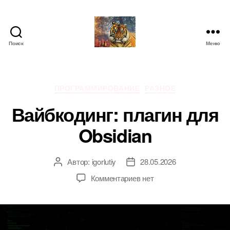
Поиск
Меню
IgorLutiy`s
Blog
Рубрики
ПРОГРАММИРОВАНИЕ
РАЗНОЕ
Вайбкодинг: плагин для
Obsidian
Автор:
igorlutiy
28.05.2026
Автор
Дата
записи
записи
к
Комментариев
нет
записи
Вайбкодинг:
плагин
для