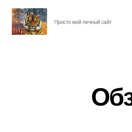
Просто мой личный сайт
IgorLutiy`s
Blog
Обз