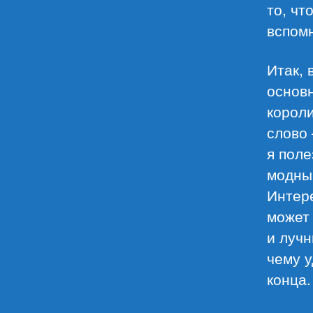
то, чт
вспом
Итак, 
основн
короли
слово
я поле
модны
Интере
может 
и лучн
чему у
конца.