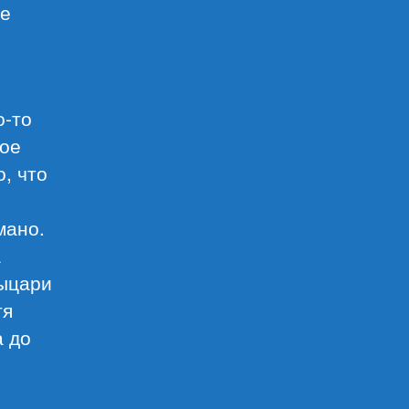
не
о-то
вое
о, что
мано.
а
рыцари
тя
а до