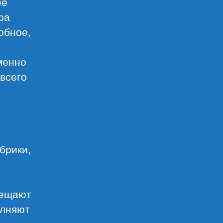
ее
ра
обное,
менно
всего
брики,
мещают
олняют