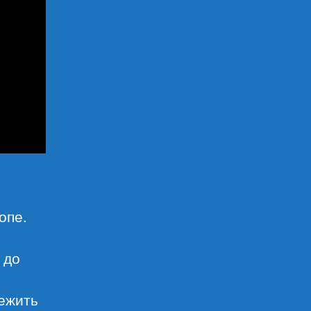
опе.
 до
ежить