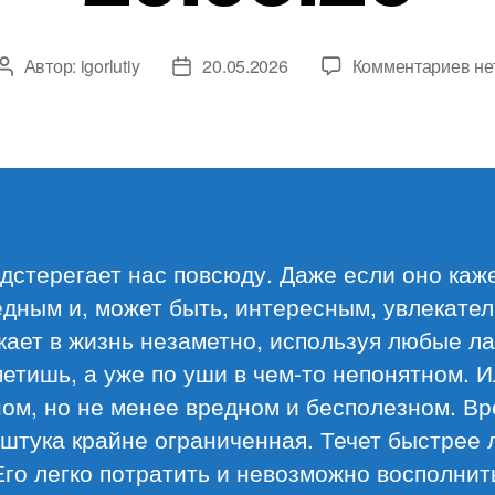
к
Автор:
igorlutiy
20.05.2026
Комментариев
не
Автор
Дата
за
записи
записи
Об
ма
20.
дстерегает нас повсюду. Даже если оно каж
дным и, может быть, интересным, увлекате
ает в жизнь незаметно, используя любые ла
етишь, а уже по уши в чем-то непонятном. 
ом, но не менее вредном и бесполезном. В
штука крайне ограниченная. Течет быстрее
Его легко потратить и невозможно восполнит