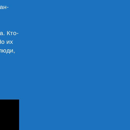
ан-
. Кто-
Но их
люди,