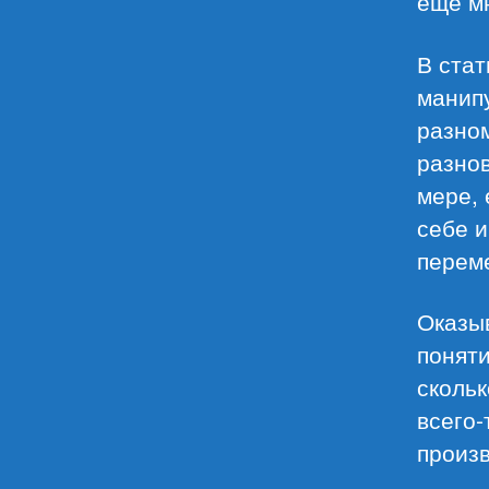
еще м
В стат
манип
разном
разно
мере, 
себе и
перем
Оказыв
поняти
скольк
всего-
произв