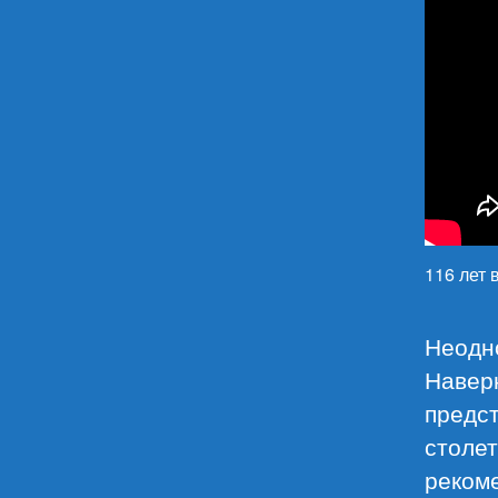
116 лет
Неодн
Наверн
предст
столет
реком