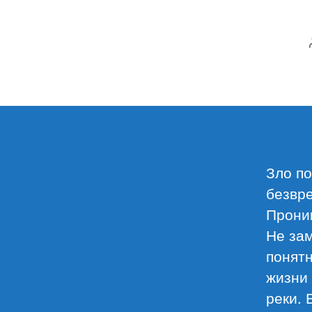
Зло по
безвре
Проник
Не зам
понятн
жизни 
реки. 