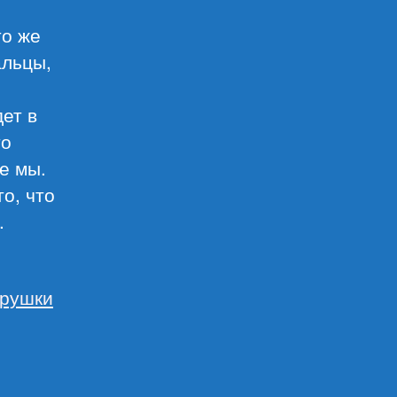
то же
альцы,
дет в
то
не мы.
о, что
.
грушки