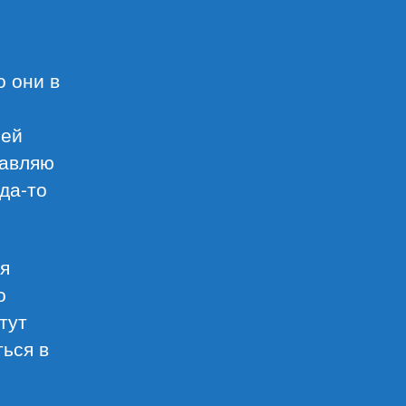
 они в
ней
тавляю
да-то
тя
о
тут
ться в