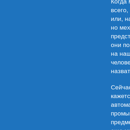
Когда
всего,
или, н
но мех
предс
они по
на наш
челов
назват
Сейчас
кажетс
автом
промы
предм