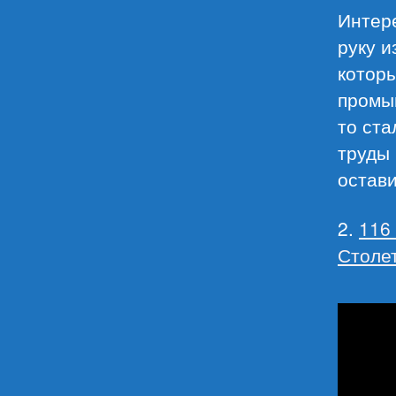
Интере
руку и
котор
промыш
то ста
труды
остави
2.
116
Столе