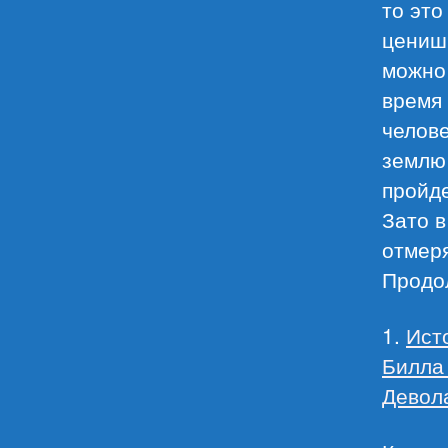
то это
цениш
можно 
время 
челове
землю 
пройде
Зато в
отмеря
Продо
1.
Ист
Билла
Девол