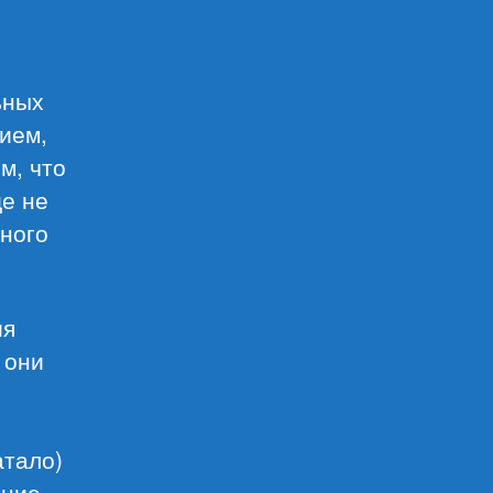
ьных
ием,
м, что
ще не
много
ия
 они
атало)
ение