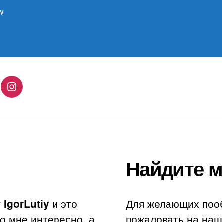
w
lingo
Instagram
Найдите м
т
IgorLutiy
и это
Для желающих поо
то мне интересно, а
пожаловать на наш