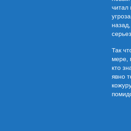
читал 
угроза
назад,
серьез
Так чт
мере, 
кто зн
явно т
кожуру
помидо