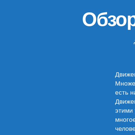
Обзор
Движе
Множе
есть н
Движе
этими 
много
челове