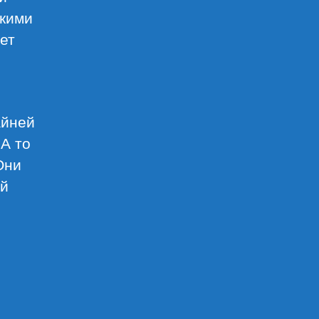
скими
ет
айней
 А то
Они
ой
ов