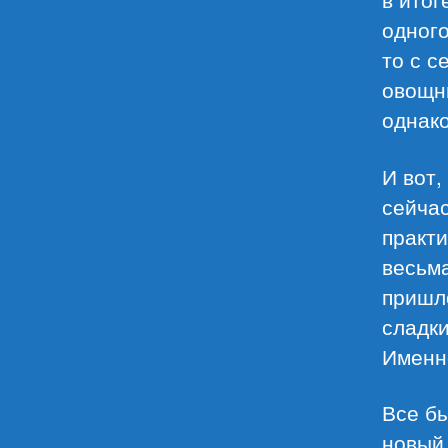
одного
то с с
овощны
однако
И вот,
сейчас
практи
весьма
пришло
сладки
Именно
Все бы
новый 