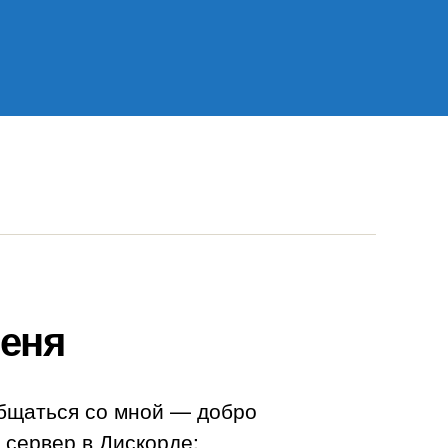
еня
бщаться со мной — добро
 сервер в Дискорде: