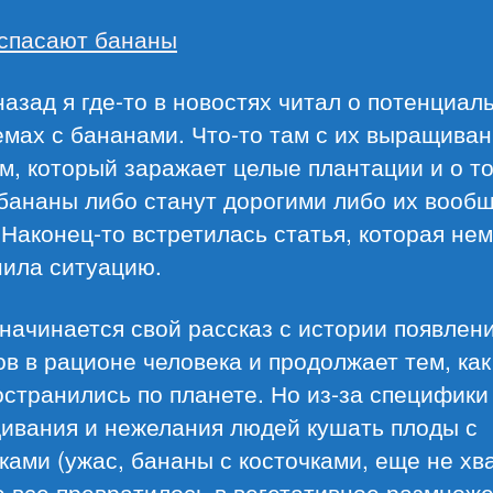
 спасают бананы
назад я где-то в новостях читал о потенциал
мах с бананами. Что-то там с их выращиван
м, который заражает целые плантации и о то
бананы либо станут дорогими либо их вооб
 Наконец-то встретилась статья, которая не
нила ситуацию.
начинается свой рассказ с истории появлен
в в рационе человека и продолжает тем, как
странились по планете. Но из-за специфики
ивания и нежелания людей кушать плоды с
ками (ужас, бананы с косточками, еще не хв
е все превратилось в вегетативное размнож