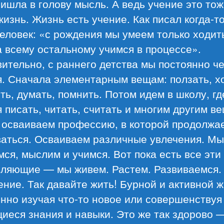
ишла в голову мысль. А ведь учение это то
изнь. Жизнь есть учение. Как писал когда-т
еловек: «с рождения мы умеем только ходит
а всему остальному учимся в процессе».
ительно, с раннего детства мы постоянно ч
. Сначала элементарным вещам: ползать, х
ть, думать, помнить. Потом идем в школу, гд
 писать, читать, считать и многим другим в
 осваиваем профессию, в которой продолжа
ваться. Осваиваем различные увлечения. Мы
ся, мыслим и учимся. Вот пока есть все эти
вляющие — мы живем. Растем. Развиваемся.
ение. Так давайте жить! Бурной и активной ж
нно изучая что-то новое или совершенствуя
еся знания и навыки. Это же так здорово —