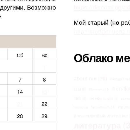
с другими. Возможно
https://discord.gg/
.
Мой старый (но ра
http://modder.ucoz.r
Облако ме
Сб
Вс
1
about me
(26)
7
8
Capture The 
non-fic
LLM
(5)
Morrowind
(3)
14
15
TES
(6)
the elder scrolls
(4)
vibec
21
22
ЧАЭС
(4)
Чернобыль
(4)
годов
28
29
искусственный интеллект
(
литература
(3