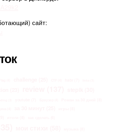
adA29k2
ботающий) сайт:
u
ток
challenge
(25)
habr
(7)
Flag
(4)
CTF
(4)
links
(3)
review
(137)
stepik
(30)
tion
(23)
Роман за 30 дней
(8)
youtube
(7)
Браузер
(4)
oding
(3)
за 30 минут
(25)
игры
(8)
щина
(4)
9)
итоги
(8)
как сделать
(6)
35)
мои стихи
(58)
музыка
(8)