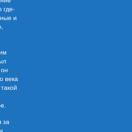
 где-
тные и
,
дим
был
 он
о века
 такой
е.
 за
и