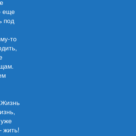
же
о еще
ь под
ему-то
одить,
е
ещам.
ем
 Жизнь
изнь,
 уже
 жить!