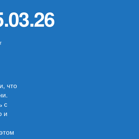
.03.26
т
писи
зор
териалов
03.26
, что
ни.
ь с
о и
 этом