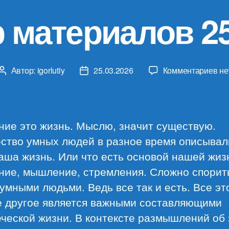
 материалов 25
к
Автор:
igorlutiy
25.03.2026
Комментариев
не
Автор
Дата
за
записи
записи
Об
ма
25.
ние это жизнь. Мыслю, значит существую.
ство умных людей в разное время описывали
аша жизнь. Или что есть основой нашей жиз
ние, мышление, стремления. Сложно спорит
умными людьми. Ведь все так и есть. Все эт
е другое является важными составляющими
ческой жизни. В контексте размышлений об