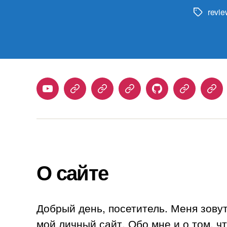
revie
Метки
Youtube
Telegram
Stepik
Habr
Github
Samlib
Duo
О сайте
Добрый день, посетитель. Меня зову
мой личный сайт. Обо мне и о том, ч