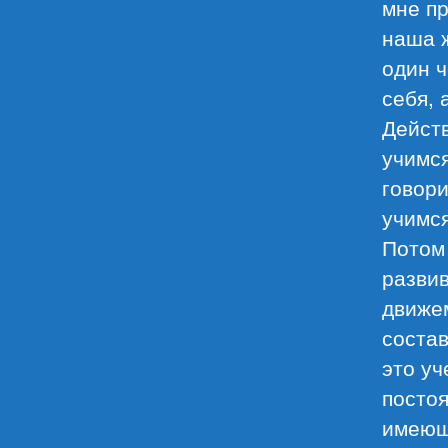
мне пр
наша ж
один ч
себя, 
Действ
учимся
говори
учимся
Потом
разви
движем
соста
это уч
постоя
имеющи