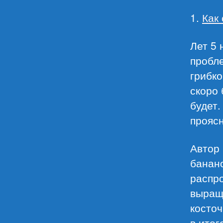
1.
Как
Лет 5 
пробле
грибко
скоро 
будет.
прояс
Автор 
банано
распро
выращ
косточ
в итог