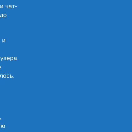
и чат-
 до
 и
узера.
у
лось.
,
ую