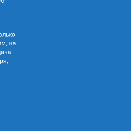
олько
им, на
дача
ря,
инг