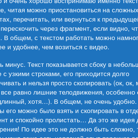
 и очень хорошо воспринимаю именно текст
е, читая можно приостановиться на сложны
ах, перечитать, или вернуться к предыдуще
 перескочить через фрагмент, если видно, ч
. В общем, с текстом работать можно намно
е и удобнее, чем возиться с видео.
ь минус. Текст показывается сбоку в небол
 с узкими строками, его приходится долго
чивать и нельзя просто скопировать (ок, ок,
 все равно лишние телодвижения, особенно
длинный, хотя…). В общем, не очень удобно.
ы его можно было взять и скопировать в от
нт и спокойно пролистать… Да это же идея 
ения! По идее это не должно быть сложно, 
у меня даже есть неплохой опыт парсинга в