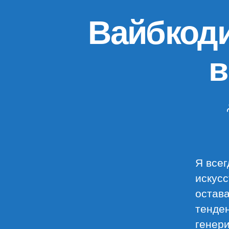
Вайбкоди
в
Я всег
искусс
остава
тенден
генери