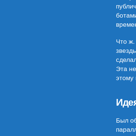
публич
ботами
времен
Что ж.
звезд
сдела
Эта не
этому 
Иде
Был о
парал