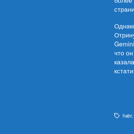
страни
Однако
Отрину
Gemini
что он
казала
кстати
habr
,
Метки