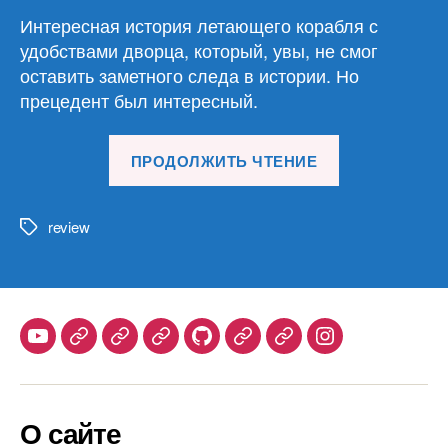
Интересная история летающего корабля с
удобствами дворца, который, увы, не смог
оставить заметного следа в истории. Но
прецедент был интересный.
«Обзор
ПРОДОЛЖИТЬ ЧТЕНИЕ
материалов
04.03.26»
review
Метки
Youtube
Telegram
Stepik
Habr
Github
Samlib
Duolingo
Instagram
О сайте