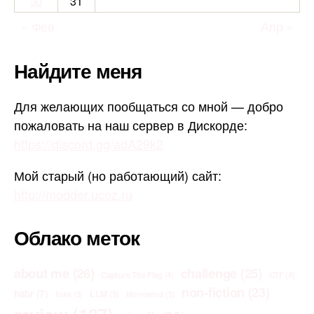
30
31
« Фев
Апр »
Найдите меня
Для желающих пообщаться со мной — добро
пожаловать на наш сервер в Дискорде:
https://discord.gg/adA29k2
Мой старый (но работающий) сайт:
http://modder.ucoz.ru
Облако меток
about me
(26)
challenge
(25)
Capture The Flag
(4)
CTF
(4)
non-fiction
(23)
habr
(7)
LLM
(5)
links
(3)
Morrowind
(3)