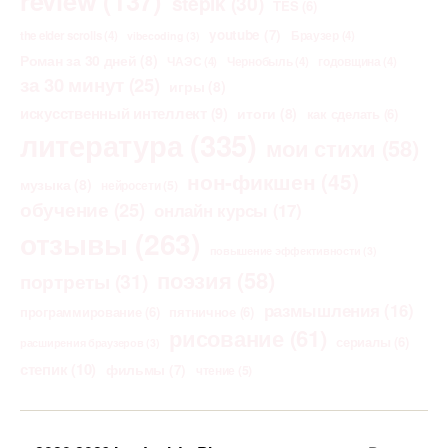
review
(137)
stepik
(30)
TES
(6)
youtube
(7)
the elder scrolls
(4)
Браузер
(4)
vibecoding
(3)
Роман за 30 дней
(8)
ЧАЭС
(4)
Чернобыль
(4)
годовщина
(4)
за 30 минут
(25)
игры
(8)
искусственный интеллект
(9)
итоги
(8)
как сделать
(6)
литература
(335)
мои стихи
(58)
нон-фикшен
(45)
музыка
(8)
нейросети
(5)
обучение
(25)
онлайн курсы
(17)
отзывы
(263)
повышение эффективности
(3)
поэзия
(58)
портреты
(31)
размышления
(16)
программирование
(6)
пятничное
(6)
рисование
(61)
сериалы
(6)
расширения браузеров
(3)
степик
(10)
фильмы
(7)
чтение
(5)