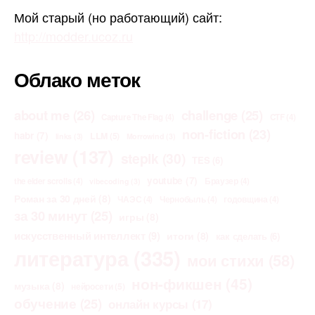
Мой старый (но работающий) сайт:
http://modder.ucoz.ru
Облако меток
about me
(26)
challenge
(25)
Capture The Flag
(4)
CTF
(4)
non-fiction
(23)
habr
(7)
LLM
(5)
links
(3)
Morrowind
(3)
review
(137)
stepik
(30)
TES
(6)
youtube
(7)
the elder scrolls
(4)
Браузер
(4)
vibecoding
(3)
Роман за 30 дней
(8)
ЧАЭС
(4)
Чернобыль
(4)
годовщина
(4)
за 30 минут
(25)
игры
(8)
искусственный интеллект
(9)
итоги
(8)
как сделать
(6)
литература
(335)
мои стихи
(58)
нон-фикшен
(45)
музыка
(8)
нейросети
(5)
обучение
(25)
онлайн курсы
(17)