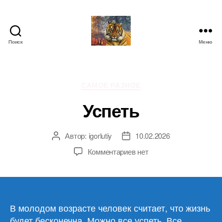
Поиск
Меню
IgorLutiy`s
Blog
Рубрики
САМОЕ РАЗНОЕ
Успеть
Автор:
igorlutiy
10.02.2026
Автор
Дата
записи
записи
к
Комментариев
нет
записи
Успеть
В молодом возрасте человек считает, что жизнь
будет бесконечна. Можно все успеть. Все