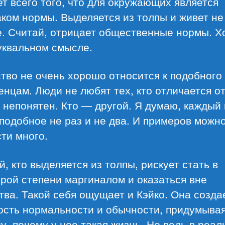
ет всего того, что для окружающих является
ком нормы. Выделяется из толпы и живет не
е. Считай, отрицает общественные нормы. Х
уквальном смысле.
тво не очень хорошо относится к подобного
нцам. Люди не любят тех, кто отличается от
 непонятен. Кто — другой. Я думаю, каждый 
подобное не раз и не два. И примеров можн
ти много.
, кто выделяется из толпы, рискует стать в
рой степени маргиналом и оказаться вне
ва. Такой себя ощущает и Кэйко. Она созда
ость нормальности и обычности, придумыва
у, почему у нее такая жизнь. Но ведь в реал