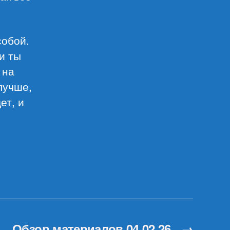
собой.
и ты
 на
 лучше,
ет, и
Обзор материалов 04.02.26
→