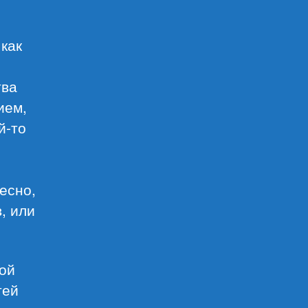
 как
тва
ием,
й-то
.
есно,
, или
ной
тей