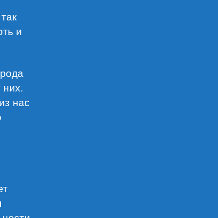
 так
оть и
 рода
 них.
из нас
о
ет
я
ьности