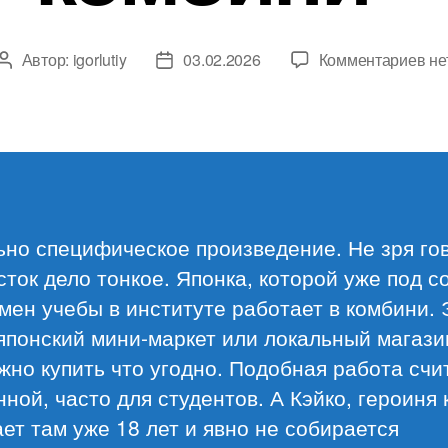
к
Автор:
igorlutiy
03.02.2026
Комментариев
не
Автор
Дата
за
записи
записи
Са
Му
«Ч
ко
но специфическое произведение. Не зря гов
сток дело тонкое. Японка, которой уже под с
мен учебы в институте работает в комбини. 
японский мини-маркет или локальный магази
жно купить что угодно. Подобная работа счи
ной, часто для студентов. А Кэйко, героиня 
ет там уже 18 лет и явно не собирается