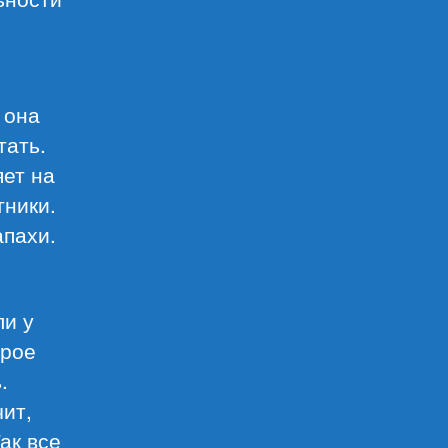
 она
тать.
яет на
тники.
апахи.
ли у
орое
.
чит,
ак все