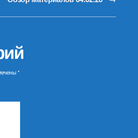
рий
мечены
*