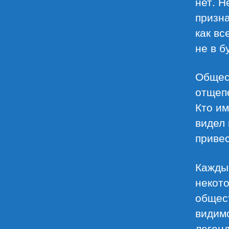
нет. Н
призна
как вс
не в б
Общес
отщепе
Кто им
видел 
привес
Каждый
некото
общест
видим
легенд