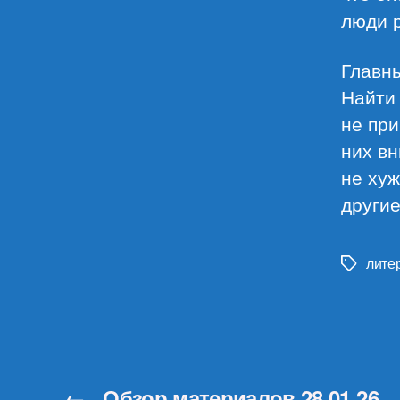
люди 
Главны
Найти 
не при
них вн
не хуж
другие
лите
Метки
←
Обзор материалов 28.01.26