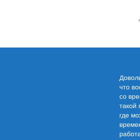
Доволь
что во
со вре
такой 
где мо
времен
работа