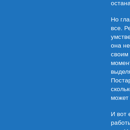
остана
Но гла
все. Р
умстве
она не
своим
момент
выделя
Постар
скольк
может 
И вот 
работы