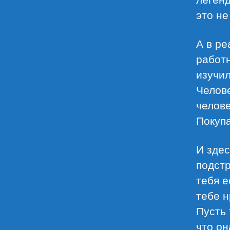
это не
А в ре
работн
изучил
Челове
челове
Покупа
И здес
подстр
тебя е
тебе н
Пусть 
что он