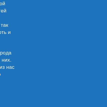
ной
тей
 так
оть и
 рода
 них.
из нас
о