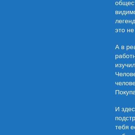
общест
видим
легенд
это не
А в ре
работн
изучил
Челове
челове
Покупа
И здес
подстр
тебя е