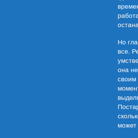
времен
работа
остана
Но гла
все. Р
умстве
она не
своим
момент
выделя
Постар
скольк
может 