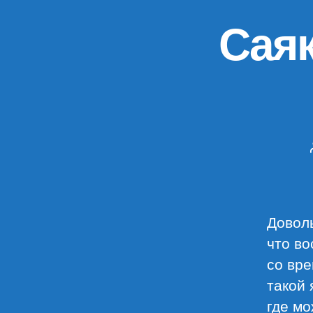
Саяк
Доволь
что во
со вре
такой 
где мо