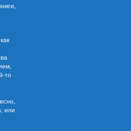
книги,
 как
тва
ием,
й-то
.
есно,
, или