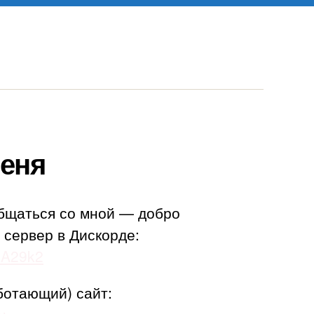
еня
бщаться со мной — добро
 сервер в Дискорде:
adA29k2
ботающий) сайт: