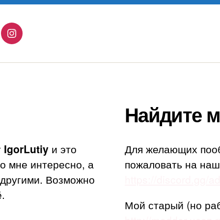
lingo
Instagram
Найдите м
т
IgorLutiy
и это
Для желающих поо
то мне интересно, а
пожаловать на наш
с другими. Возможно
https://discord.gg/
.
Мой старый (но ра