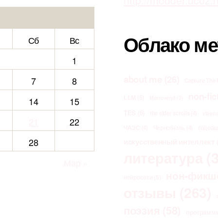
http://modder.ucoz.r
Облако ме
Сб
Вс
1
about me
(26)
7
8
Capture The 
non-fic
LLM
(5)
Morrowind
(3)
14
15
TES
(6)
the elder scrolls
(4)
vibec
21
22
ЧАЭС
(4)
Чернобыль
(4)
годов
28
искусственный интеллект
(
литература
(3
Мар »
нон-фикш
нейросети
(5)
отзывы
(263)
поэзия
(58)
программ