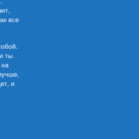
.
чит,
ак все
собой.
и ты
 на
 лучше,
ет, и