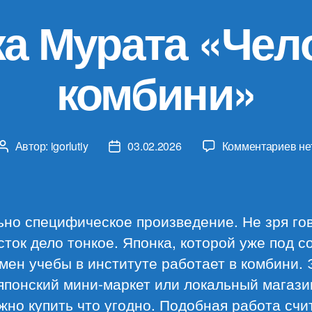
а Мурата «Чел
комбини»
к
Автор:
igorlutiy
03.02.2026
Комментариев
не
Автор
Дата
за
записи
записи
Са
Му
«Ч
но специфическое произведение. Не зря гов
ко
сток дело тонкое. Японка, которой уже под с
мен учебы в институте работает в комбини. 
японский мини-маркет или локальный магази
жно купить что угодно. Подобная работа счи