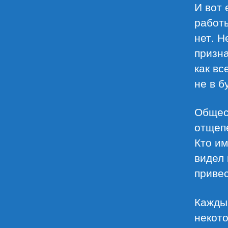
И вот 
работы
нет. Н
призна
как вс
не в б
Общес
отщепе
Кто им
видел 
привес
Каждый
некото