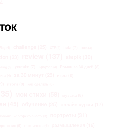
u
ток
challenge
(25)
habr
(7)
Flag
(4)
CTF
(4)
links
(3)
review
(137)
stepik
(30)
tion
(23)
Роман за 30 дней
(8)
youtube
(7)
Браузер
(4)
oding
(3)
за 30 минут
(25)
игры
(8)
щина
(4)
9)
итоги
(8)
как сделать
(6)
35)
мои стихи
(58)
музыка
(8)
ен
(45)
обучение
(25)
онлайн курсы
(17)
портреты
(31)
повышение эффективности
(3)
размышления
(16)
ирование
(6)
пятничное
(6)