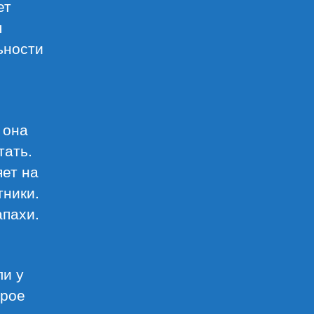
ет
я
ьности
 она
тать.
яет на
тники.
апахи.
ли у
орое