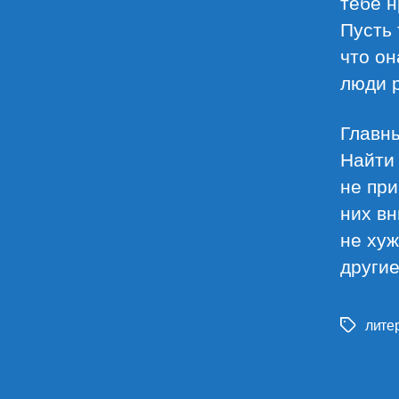
тебе н
Пусть 
что он
люди 
Главны
Найти 
не при
них вн
не хуж
другие
лите
Метки