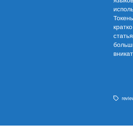
исполь
Токены
кратко
статья
больш
вникат
revie
Метки