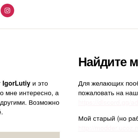
lingo
Instagram
Найдите м
т
IgorLutiy
и это
Для желающих поо
то мне интересно, а
пожаловать на наш
с другими. Возможно
https://discord.gg/
.
Мой старый (но ра
http://modder.ucoz.r