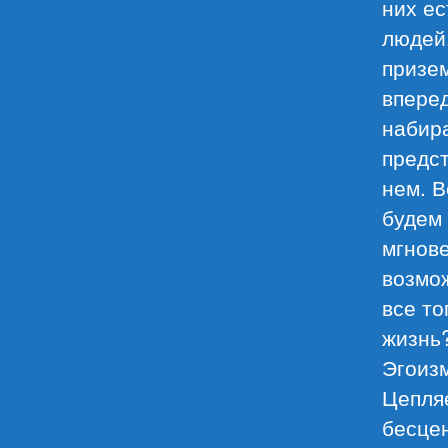
них ес
людей.
призем
вперед
набир
предс
нем. В
будем 
мгнове
возмож
все то
жизнь?
Эгоизм
Цепляе
бесцен