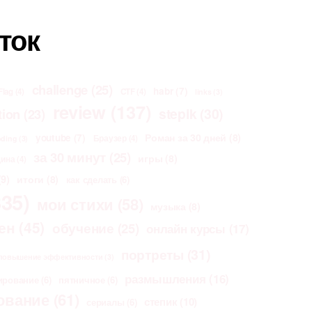
ток
challenge
(25)
habr
(7)
Flag
(4)
CTF
(4)
links
(3)
review
(137)
stepik
(30)
tion
(23)
Роман за 30 дней
(8)
youtube
(7)
Браузер
(4)
oding
(3)
за 30 минут
(25)
игры
(8)
щина
(4)
9)
итоги
(8)
как сделать
(6)
35)
мои стихи
(58)
музыка
(8)
ен
(45)
обучение
(25)
онлайн курсы
(17)
портреты
(31)
повышение эффективности
(3)
размышления
(16)
ирование
(6)
пятничное
(6)
ование
(61)
степик
(10)
сериалы
(6)