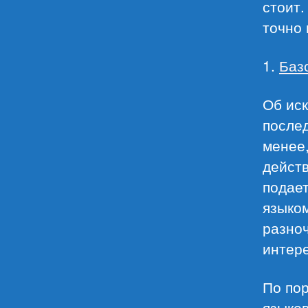
стоит.
точно 
1.
Баз
Об иск
послед
менее,
дейст
подае
языком
разноч
интере
По пор
языков