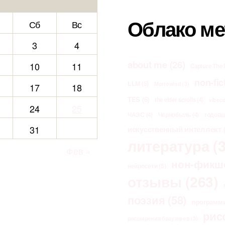
Облако ме
Сб
Вс
3
4
about me
(26)
10
11
Capture The 
non-fic
LLM
(5)
Morrowind
(3)
17
18
TES
(6)
the elder scrolls
(4)
vibec
24
25
ЧАЭС
(4)
Чернобыль
(4)
годов
31
искусственный интеллект
(
литература
(3
Фев »
нон-фикш
нейросети
(5)
отзывы
(263)
поэзия
(58)
программ
рис
расширения браузеров
(3)