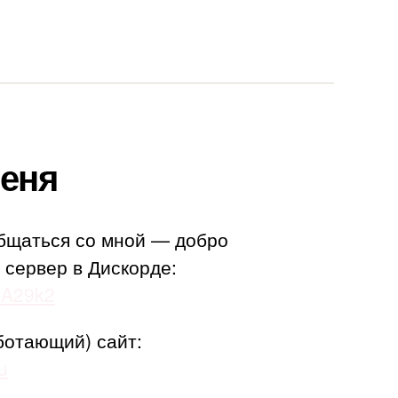
еня
бщаться со мной — добро
 сервер в Дискорде:
adA29k2
ботающий) сайт:
u