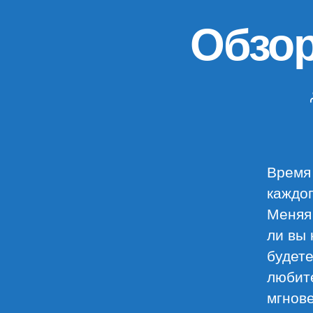
Обзор
Время 
каждог
Меняя
ли вы 
будете
любите
мгнове