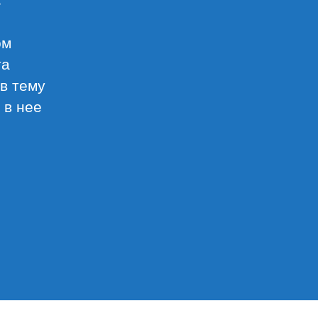
ом
та
в тему
 в нее
ов