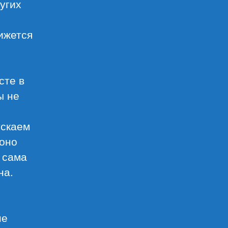
ругих
ижется
сте в
ы не
ускаем
 оно
 сама
на.
не