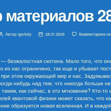
 материалов 28
к
Автор:
igorlutiy
28.01.2026
Комментариев
не
Автор
Дата
за
записи
записи
Об
ма
28.
— безжалостная скотина. Мало того, что он
о из нас ограничено, так еще и убывает пос
 при этом окружающий мир и нас. Задумыва
когда-нибудь над тем, что никогда больше не
 таким, как сейчас, в это мгновение? Кто-то 
лей квантовой физики может сказать, что к
ние образуется новая вселенная. И в каждой