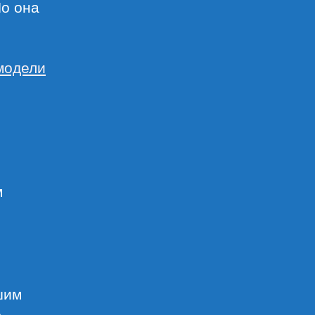
Но она
модели
м
шим
с