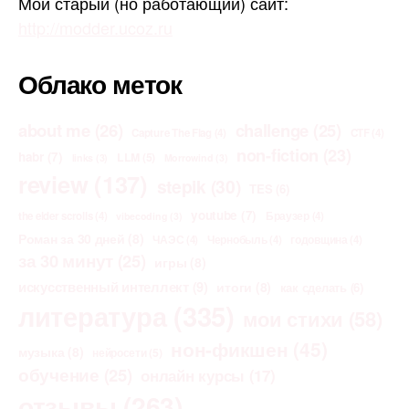
Мой старый (но работающий) сайт:
http://modder.ucoz.ru
Облако меток
about me
(26)
challenge
(25)
Capture The Flag
(4)
CTF
(4)
non-fiction
(23)
habr
(7)
LLM
(5)
links
(3)
Morrowind
(3)
review
(137)
stepik
(30)
TES
(6)
youtube
(7)
the elder scrolls
(4)
Браузер
(4)
vibecoding
(3)
Роман за 30 дней
(8)
ЧАЭС
(4)
Чернобыль
(4)
годовщина
(4)
за 30 минут
(25)
игры
(8)
искусственный интеллект
(9)
итоги
(8)
как сделать
(6)
литература
(335)
мои стихи
(58)
нон-фикшен
(45)
музыка
(8)
нейросети
(5)
обучение
(25)
онлайн курсы
(17)
отзывы
(263)