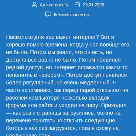
Автор:
igorlutiy
25.01.2026
Автор
Дата
записи
записи
к
Комментариев
нет
записи
Пустите
меня
Насколько для вас важен интернет? Вот я
в
хорошо помню времена, когда у нас вообще его
интернет
не было. Потом мы знали, что он есть, но
или
доступа все равно не было. Потом появился
свобода
редкий доступ, но интернет оставался каким-то
где-
непонятным «зверем». Потом доступ появился
то
там
более регулярный, но очень медленный. Я
часто вспоминаю, как перед парой открывал на
рабочем компьютере несколько вкладок
форума или сайта и уходил на пару. Приходил
— как раз и страницы загрузились, можно на
перемене почитать. И открыть следующие.
Которые как раз загрузятся, пока я схожу на
следующую пару.