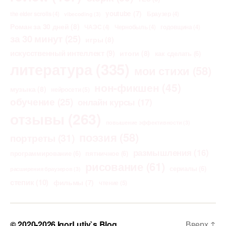
youtube
(7)
the elder scrolls
(4)
Браузер
(4)
vibecoding
(3)
Роман за 30 дней
(8)
ЧАЭС
(4)
Чернобыль
(4)
годовщина
(4)
за 30 минут
(25)
игры
(8)
искусственный интеллект
(9)
итоги
(8)
как сделать
(6)
литература
(335)
мои стихи
(58)
нон-фикшен
(45)
музыка
(8)
нейросети
(5)
обучение
(25)
онлайн курсы
(17)
отзывы
(263)
повышение эффективности
(3)
поэзия
(58)
портреты
(31)
размышления
(16)
программирование
(6)
пятничное
(6)
рисование
(61)
сериалы
(6)
расширения браузеров
(3)
степик
(10)
фильмы
(7)
чтение
(5)
© 2020-2026
IgorLutiy`s Blog
Вверх
↑