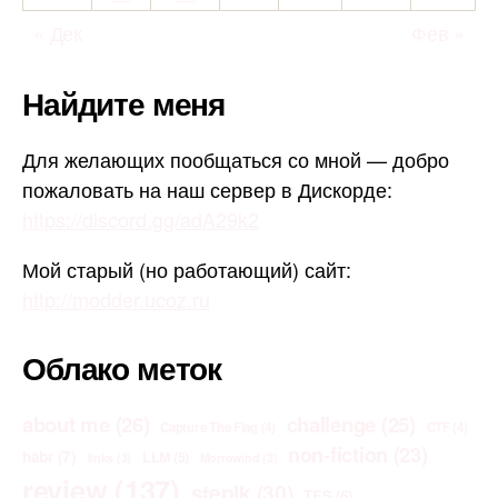
« Дек
Фев »
Найдите меня
Для желающих пообщаться со мной — добро
пожаловать на наш сервер в Дискорде:
https://discord.gg/adA29k2
Мой старый (но работающий) сайт:
http://modder.ucoz.ru
Облако меток
about me
(26)
challenge
(25)
Capture The Flag
(4)
CTF
(4)
non-fiction
(23)
habr
(7)
LLM
(5)
links
(3)
Morrowind
(3)
review
(137)
stepik
(30)
TES
(6)