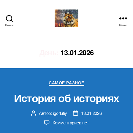
Поиск
Меню
IgorLutiy`s
Blog
День:
13.01.2026
Рубрики
САМОЕ РАЗНОЕ
История об историях
Автор:
igorlutiy
13.01.2026
Автор
Дата
записи
записи
к
Комментариев
нет
записи