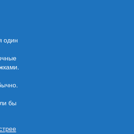
я один
очные
жками.
бычно.
сли бы
стрее