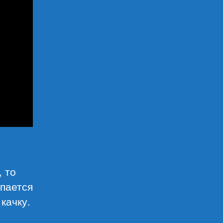
 то
ыпается
качку.