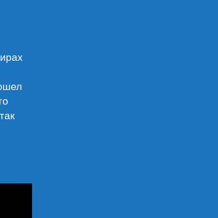
нирах
дошел
то
так