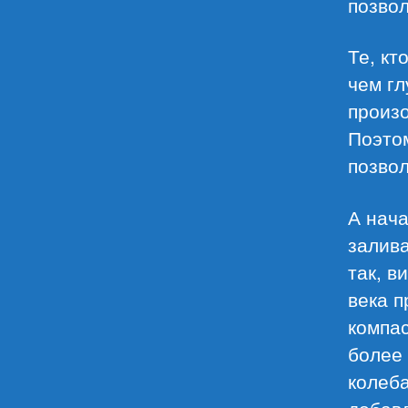
позвол
Те, кт
чем гл
произо
Поэтом
позвол
А нача
залив
так, в
века п
компас
более
колеба
добавл