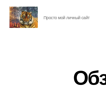
Просто мой личный сайт
IgorLutiy`s
Blog
Обз