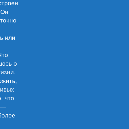
устроен
 Он
 точно
ть или
Что
аюсь о
жизни.
ожить,
чивых
, что
 —
более