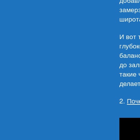
замер
широт
И вот 
глубо
балан
до зал
такие 
делает
2.
Поч