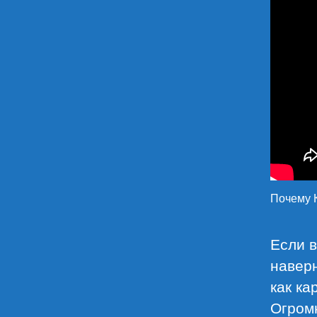
Почему 
Если в
наверн
как ка
Огром