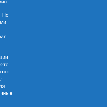
бин.
. Но
ами
.
рая
.
ации
к-то
того
с
ля
ичные