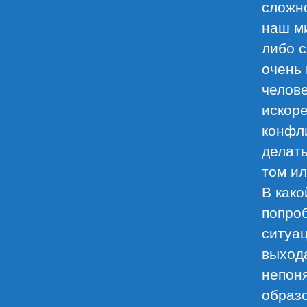
сложно
наш м
либо с
очень 
челове
искоре
конфл
делать
том ил
В како
попро
ситуац
выхода
непоня
образ