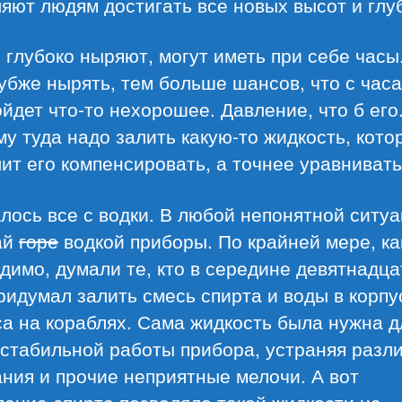
яют людям достигать все новых высот и глу
о глубоко ныряют, могут иметь при себе часы
убже нырять, тем больше шансов, что с час
йдет что-то нехорошее. Давление, что б его
у туда надо залить какую-то жидкость, кото
ит его компенсировать, а точнее уравнивать
лось все с водки. В любой непонятной ситу
ай
горе
водкой приборы. По крайней мере, ка
идимо, думали те, кто в середине девятнадца
ридумал залить смесь спирта и воды в корпу
а на кораблях. Сама жидкость была нужна д
 стабильной работы прибора, устраняя разл
ния и прочие неприятные мелочи. А вот
ение спирта позволяло такой жидкости не