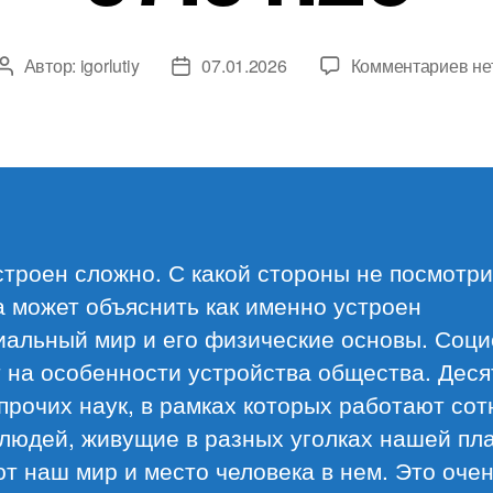
к
Автор:
igorlutiy
07.01.2026
Комментариев
не
Автор
Дата
за
записи
записи
Об
ма
07.
троен сложно. С какой стороны не посмотри
 может объяснить как именно устроен
иальный мир и его физические основы. Соци
 на особенности устройства общества. Деся
прочих наук, в рамках которых работают сот
людей, живущие в разных уголках нашей пл
т наш мир и место человека в нем. Это оче