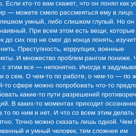
. Если кто-то вам скажет, что он понял как 
ир — можете смело рассмеяться ему в лицо.
лишком умный, либо слишком глупый. Но он
наивный. При всем этом есть вещи, которые
к до сих пор не смог до конца понять, изучи
нить. Преступность, коррупция, военные
икты. И множество проблем рангом пониже. 
 с этим все — непонятно. Иногда я задумыв
и о сем. О чем-то по работе, о чем-то — по 
й-то сфере можно попробовать что-то предл
бовать какие-то пути разрешений противоре
ий. В каких-то моментах приходит осознание
 то по ним и нет. И что со всем этим делать
тно. Точно можно сказать лишь одной. Чем 
ованный и умный человек, тем сложнее им