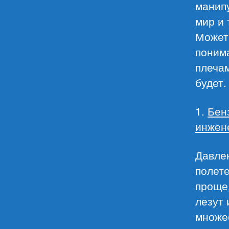
манип
мир и 
Может.
понима
плечам
будет.
1.
Бен
инжен
Давлен
полете
проще,
лезут 
множес