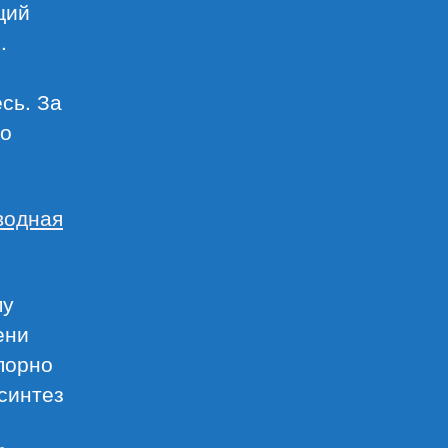
щий
.
сь. За
но
водная
му
ени
порно
 синтез