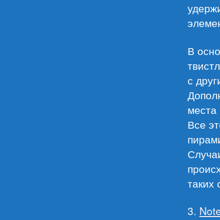
удерж
элемен
В осно
твист
с друг
Допол
места 
Все эт
пирам
Случаи
происх
таких 
3.
Not