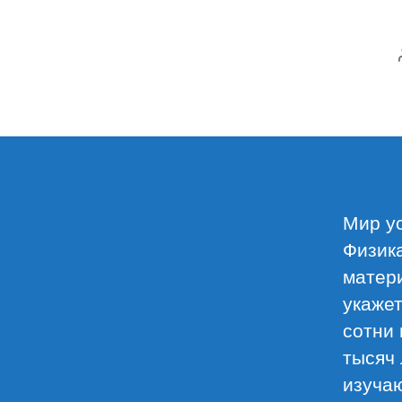
Мир ус
Физика
матер
укажет
сотни 
тысяч 
изучаю