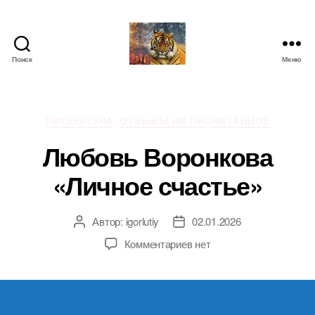
Поиск
Меню
IgorLutiy`s
Blog
Рубрики
ЛИТЕРАТУРА
ОТЗЫВЫ НА ПРОЧИТАННОЕ
Любовь Воронкова
«Личное счастье»
Автор:
igorlutiy
02.01.2026
Автор
Дата
записи
записи
к
Комментариев
нет
записи
Любовь
Воронкова
«Личное