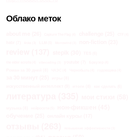
Облако меток
about me
(26)
challenge
(25)
Capture The Flag
(4)
CTF
(4)
non-fiction
(23)
habr
(7)
LLM
(5)
links
(3)
Morrowind
(3)
review
(137)
stepik
(30)
TES
(6)
youtube
(7)
the elder scrolls
(4)
Браузер
(4)
vibecoding
(3)
Роман за 30 дней
(8)
ЧАЭС
(4)
Чернобыль
(4)
годовщина
(4)
за 30 минут
(25)
игры
(8)
искусственный интеллект
(9)
итоги
(8)
как сделать
(6)
литература
(335)
мои стихи
(58)
нон-фикшен
(45)
музыка
(8)
нейросети
(5)
обучение
(25)
онлайн курсы
(17)
отзывы
(263)
повышение эффективности
(3)