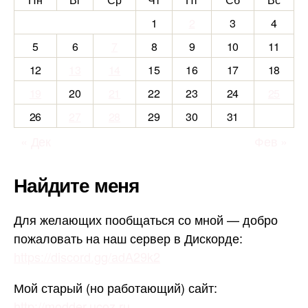
1
2
3
4
5
6
7
8
9
10
11
12
13
14
15
16
17
18
19
20
21
22
23
24
25
26
27
28
29
30
31
« Дек
Фев »
Найдите меня
Для желающих пообщаться со мной — добро
пожаловать на наш сервер в Дискорде:
https://discord.gg/adA29k2
Мой старый (но работающий) сайт:
http://modder.ucoz.ru