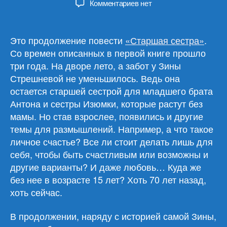
к
Комментариев
нет
записи
Любовь
Воронкова
Это продолжение повести
«Старшая сестра»
.
«Личное
Со времен описанных в первой книге прошло
счастье»
три года. На дворе лето, а забот у Зины
Стрешневой не уменьшилось. Ведь она
остается старшей сестрой для младшего брата
Антона и сестры Изюмки, которые растут без
мамы. Но став взрослее, появились и другие
темы для размышлений. Например, а что такое
личное счастье? Все ли стоит делать лишь для
себя, чтобы быть счастливым или возможны и
другие варианты? И даже любовь… Куда же
без нее в возрасте 15 лет? Хоть 70 лет назад,
хоть сейчас.
В продолжении, наряду с историей самой Зины,