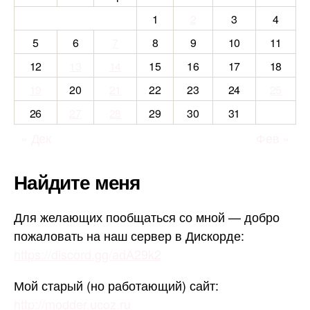
1
2
3
4
5
6
7
8
9
10
11
12
13
14
15
16
17
18
19
20
21
22
23
24
25
26
27
28
29
30
31
« Дек
Фев »
Найдите меня
Для желающих пообщаться со мной — добро
пожаловать на наш сервер в Дискорде:
https://discord.gg/adA29k2
Мой старый (но работающий) сайт:
http://modder.ucoz.ru