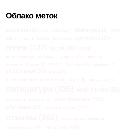
Облако меток
about me
(26)
challenge
(25)
Capture The Flag
(4)
CTF
(4)
non-fiction
(23)
habr
(7)
LLM
(5)
links
(3)
Morrowind
(3)
review
(137)
stepik
(30)
TES
(6)
youtube
(7)
the elder scrolls
(4)
Браузер
(4)
vibecoding
(3)
Роман за 30 дней
(8)
ЧАЭС
(4)
Чернобыль
(4)
годовщина
(4)
за 30 минут
(25)
игры
(8)
искусственный интеллект
(9)
итоги
(8)
как сделать
(6)
литература
(335)
мои стихи
(58)
нон-фикшен
(45)
музыка
(8)
нейросети
(5)
обучение
(25)
онлайн курсы
(17)
отзывы
(263)
повышение эффективности
(3)
поэзия
(58)
портреты
(31)