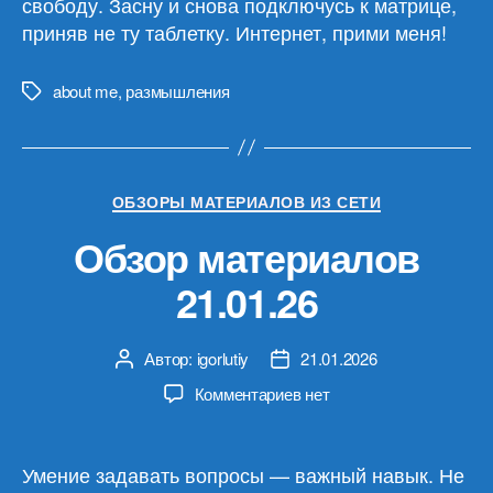
свободу. Засну и снова подключусь к матрице,
приняв не ту таблетку. Интернет, прими меня!
about me
,
размышления
Метки
Рубрики
ОБЗОРЫ МАТЕРИАЛОВ ИЗ СЕТИ
Обзор материалов
21.01.26
Автор:
igorlutiy
21.01.2026
Автор
Дата
записи
записи
к
Комментариев
нет
записи
Обзор
материалов
Умение задавать вопросы — важный навык. Не
21.01.26