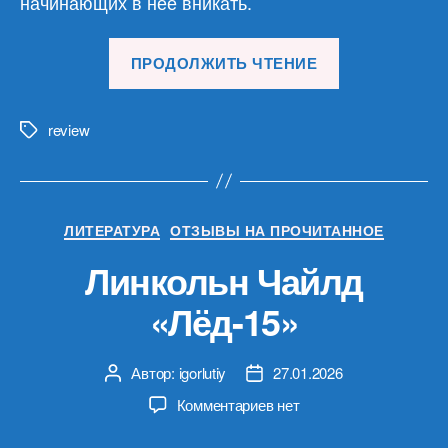
начинающих в нее вникать.
«Обзор
ПРОДОЛЖИТЬ ЧТЕНИЕ
материалов
28.01.26»
review
Метки
Рубрики
ЛИТЕРАТУРА
ОТЗЫВЫ НА ПРОЧИТАННОЕ
Линкольн Чайлд
«Лёд-15»
Автор:
igorlutiy
27.01.2026
Автор
Дата
записи
записи
к
Комментариев
нет
записи
Линкольн