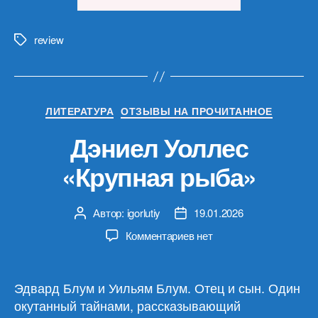
материалов
21.01.26»
review
Метки
Рубрики
ЛИТЕРАТУРА
ОТЗЫВЫ НА ПРОЧИТАННОЕ
Дэниел Уоллес
«Крупная рыба»
Автор:
igorlutiy
19.01.2026
Автор
Дата
записи
записи
к
Комментариев
нет
записи
Дэниел
Уоллес
Эдвард Блум и Уильям Блум. Отец и сын. Один
«Крупная
окутанный тайнами, рассказывающий
рыба»