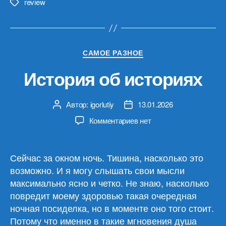
review
Метки
Рубрики
САМОЕ РАЗНОЕ
История об историях
Автор:
igorlutiy
13.01.2026
Автор
Дата
записи
записи
к
Комментариев
нет
записи
История
об
Сейчас за окном ночь. Тишина, насколько это
историях
возможно. И я могу слышать свои мысли
максимально ясно и четко. Не знаю, насколько
повредит моему здоровью такая очередная
ночная посиделка, но в моменте оно того стоит.
Потому что именно в такие мгновения душа