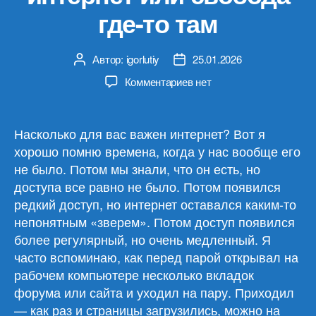
где-то там
Автор:
igorlutiy
25.01.2026
Автор
Дата
записи
записи
к
Комментариев
нет
записи
Пустите
меня
Насколько для вас важен интернет? Вот я
в
хорошо помню времена, когда у нас вообще его
интернет
не было. Потом мы знали, что он есть, но
или
доступа все равно не было. Потом появился
свобода
редкий доступ, но интернет оставался каким-то
где-
непонятным «зверем». Потом доступ появился
то
там
более регулярный, но очень медленный. Я
часто вспоминаю, как перед парой открывал на
рабочем компьютере несколько вкладок
форума или сайта и уходил на пару. Приходил
— как раз и страницы загрузились, можно на