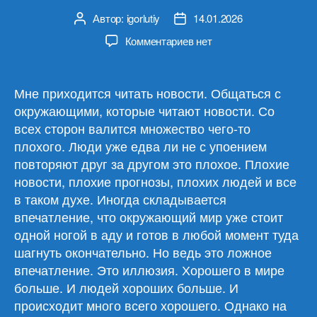
Автор:
igorlutiy
14.01.2026
Автор
Дата
записи
записи
к
Комментариев
нет
записи
Обзор
материалов
Мне приходится читать новости. Общаться с
14.01.26
окружающими, которые читают новости. Со
всех сторон валится множество чего-то
плохого. Люди уже едва ли не с упоением
повторяют друг за другом это плохое. Плохие
новости, плохие прогнозы, плохих людей и все
в таком духе. Иногда складывается
впечатление, что окружающий мир уже стоит
одной ногой в аду и готов в любой момент туда
шагнуть окончательно. Но ведь это ложное
впечатление. Это иллюзия. Хорошего в мире
больше. И людей хороших больше. И
происходит много всего хорошего. Однако на