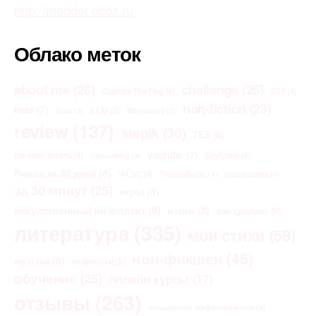
http://modder.ucoz.ru
Облако меток
about me
(26)
challenge
(25)
Capture The Flag
(4)
CTF
(4)
non-fiction
(23)
habr
(7)
LLM
(5)
links
(3)
Morrowind
(3)
review
(137)
stepik
(30)
TES
(6)
youtube
(7)
the elder scrolls
(4)
Браузер
(4)
vibecoding
(3)
Роман за 30 дней
(8)
ЧАЭС
(4)
Чернобыль
(4)
годовщина
(4)
за 30 минут
(25)
игры
(8)
искусственный интеллект
(9)
итоги
(8)
как сделать
(6)
литература
(335)
мои стихи
(58)
нон-фикшен
(45)
музыка
(8)
нейросети
(5)
обучение
(25)
онлайн курсы
(17)
отзывы
(263)
повышение эффективности
(3)