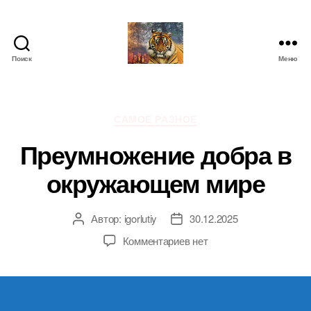
Поиск
Меню
IgorLutiy`s
Blog
Рубрики
САМОЕ РАЗНОЕ
Преумножение добра в
окружающем мире
Автор:
igorlutiy
30.12.2025
Автор
Дата
записи
записи
к
Комментариев
нет
записи
Преумножение
добра
в