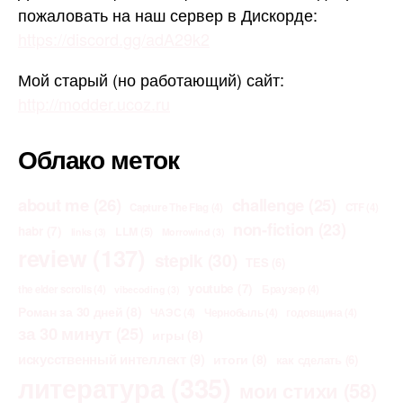
пожаловать на наш сервер в Дискорде:
https://discord.gg/adA29k2
Мой старый (но работающий) сайт:
http://modder.ucoz.ru
Облако меток
about me
(26)
challenge
(25)
Capture The Flag
(4)
CTF
(4)
non-fiction
(23)
habr
(7)
LLM
(5)
links
(3)
Morrowind
(3)
review
(137)
stepik
(30)
TES
(6)
youtube
(7)
the elder scrolls
(4)
Браузер
(4)
vibecoding
(3)
Роман за 30 дней
(8)
ЧАЭС
(4)
Чернобыль
(4)
годовщина
(4)
за 30 минут
(25)
игры
(8)
искусственный интеллект
(9)
итоги
(8)
как сделать
(6)
литература
(335)
мои стихи
(58)