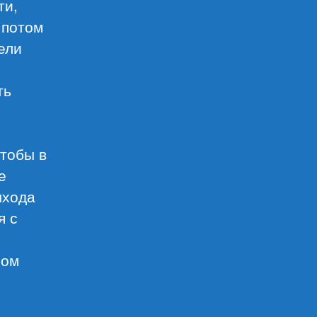
ти,
 потом
ели
е
ть
Чтобы в
е
ыхода
я с
ном