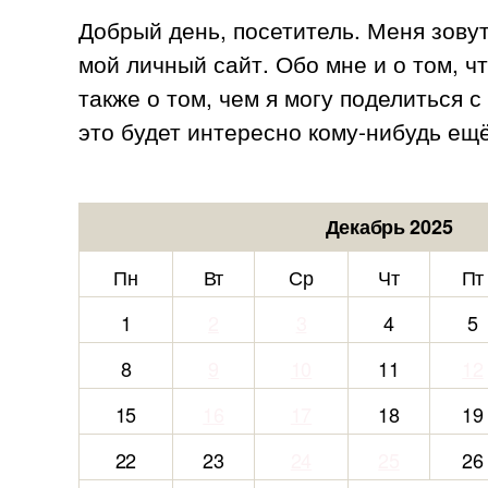
Добрый день, посетитель. Меня зову
мой личный сайт. Обо мне и о том, ч
также о том, чем я могу поделиться 
это будет интересно кому-нибудь ещё
Декабрь 2025
Пн
Вт
Ср
Чт
Пт
1
2
3
4
5
8
9
10
11
12
15
16
17
18
19
22
23
24
25
26