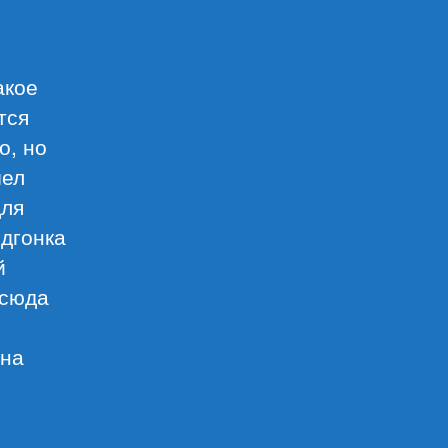
акое
тся
о, но
шел
для
одгонка
й
-сюда
ена