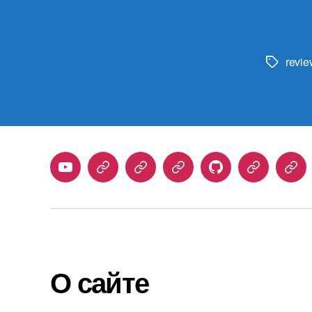
revie
Метки
Youtube
Telegram
Stepik
Habr
Github
Samlib
Duo
О сайте