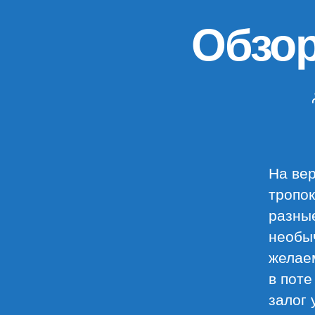
Обзор
На ве
тропок
разны
необыч
желаем
в поте
залог 