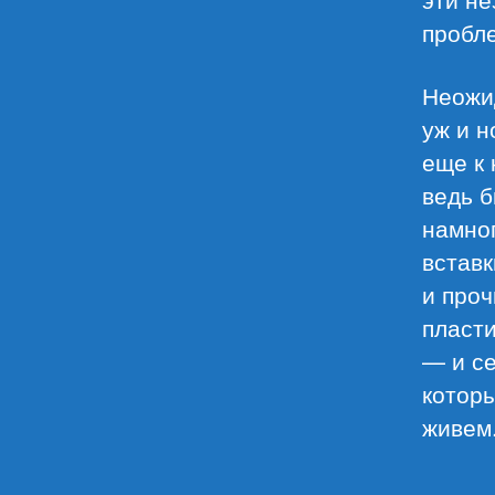
пробл
Неожид
уж и 
еще к 
ведь б
намног
вставк
и проч
пласт
— и се
которы
живем