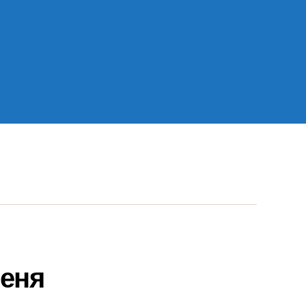
ов
еня