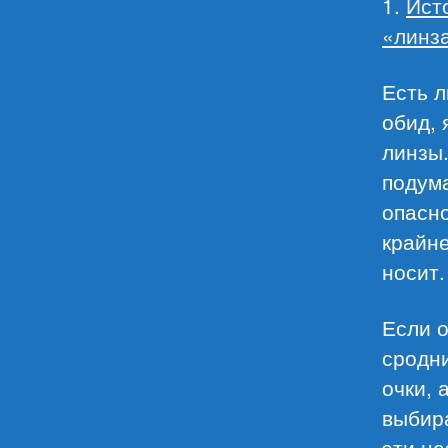
1.
Исто
«линза
Есть л
обид, 
линзы.
подума
опасно
крайне
носит.
Если о
сродни
очки, 
выбира
эти н