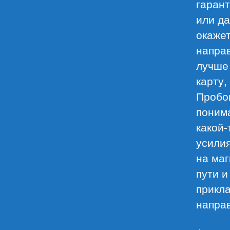
гарант
или д
окажет
направ
лучше 
карту,
Пробов
понима
какой-
усилия
на маг
пути и
прикл
напра