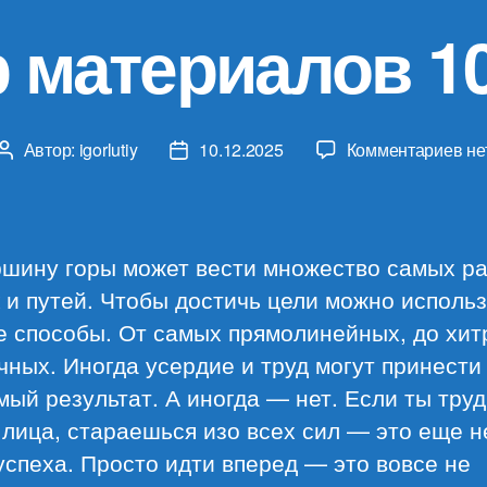
 материалов 10
к
Автор:
igorlutiy
10.12.2025
Комментариев
не
Автор
Дата
за
записи
записи
Об
ма
10.
ршину горы может вести множество самых р
 и путей. Чтобы достичь цели можно исполь
е способы. От самых прямолинейных, до хит
ных. Иногда усердие и труд могут принести
ый результат. А иногда — нет. Если ты тру
 лица, стараешься изо всех сил — это еще н
успеха. Просто идти вперед — это вовсе не