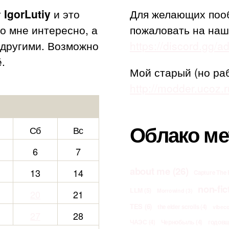
т
IgorLutiy
и это
Для желающих поо
то мне интересно, а
пожаловать на наш
с другими. Возможно
https://discord.gg/
.
Мой старый (но ра
http://modder.ucoz.r
Облако ме
Сб
Вс
6
7
about me
(26)
13
14
Capture The 
non-fic
LLM
(5)
Morrowind
(3)
20
21
TES
(6)
the elder scrolls
(4)
vibec
27
28
ЧАЭС
(4)
Чернобыль
(4)
годов