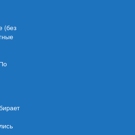
е (без
ктные
 По
ыбирает
ились