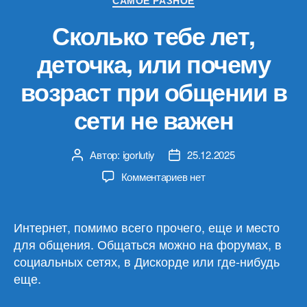
САМОЕ РАЗНОЕ
Сколько тебе лет,
деточка, или почему
возраст при общении в
сети не важен
Автор:
igorlutiy
25.12.2025
Автор
Дата
записи
записи
к
Комментариев
нет
записи
Сколько
тебе
Интернет, помимо всего прочего, еще и место
лет,
для общения. Общаться можно на форумах, в
деточка,
социальных сетях, в Дискорде или где-нибудь
или
еще.
почему
возраст