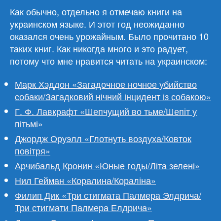
Как обычно, отдельно я отмечаю книги на
украинском языке. И этот год неожиданно
оказался очень урожайным. Было прочитано 10
таких книг. Как никогда много и это радует,
потому что мне нравится читать на украинском:
Марк Хэддон «Загадочное ночное убийство
собаки/Загадковий нічний інцидент із собакою»
Г. Ф. Лавкрафт «Шепчущий во тьме/Шепіт у
пітьмі»
Джордж Оруэлл «Глотнуть воздуха/Ковток
повітря»
Арчибальд Кронин «Юные годы/Літа зелені»
Нил Гейман «Коралина/Кораліна»
Филип Дик «Три стигмата Палмера Элдрича/
Три стигмати Палмера Елдрича»