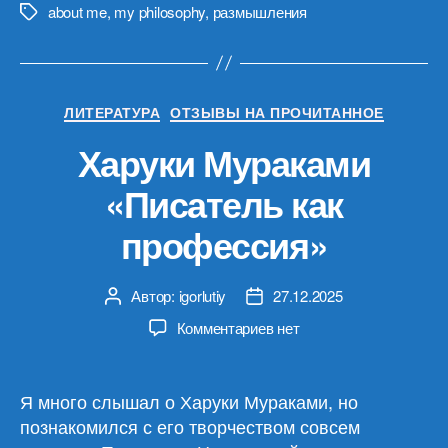
about me
,
my philosophy
,
размышления
Метки
Рубрики
ЛИТЕРАТУРА
ОТЗЫВЫ НА ПРОЧИТАННОЕ
Харуки Мураками
«Писатель как
профессия»
Автор:
igorlutiy
27.12.2025
Автор
Дата
записи
записи
к
Комментариев
нет
записи
Харуки
Мураками
Я много слышал о Харуки Мураками, но
«Писатель
познакомился с его творчеством совсем
как