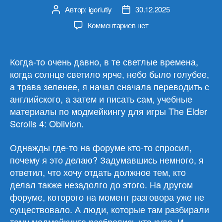
Автор:
igorlutiy
30.12.2025
Автор
Дата
записи
записи
к
Комментариев
нет
записи
Преумножение
добра
Когда-то очень давно, в те светлые времена,
в
когда солнце светило ярче, небо было голубее,
окружающем
а трава зеленее, я начал сначала переводить с
мире
английского, а затем и писать сам, учебные
материалы по модмейкингу для игры The Elder
Scrolls 4: Oblivion.
Однажды где-то на форуме кто-то спросил,
почему я это делаю? Задумавшись немного, я
ответил, что хочу отдать должное тем, кто
делал также незадолго до этого. На другом
форуме, которого на момент разговора уже не
существовало. А люди, которые там разбирали
тему модмейкинга разбрелись кто куда. И