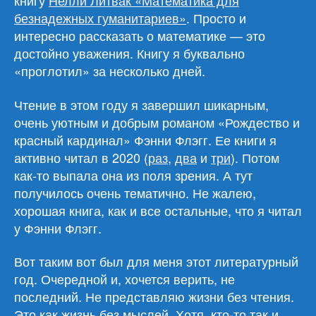
книгу
Нелли Литвак «Математика для
безнадежных гуманитариев»
. Просто и
интересно рассказать о математике — это
достойно уважения. Книгу я буквально
«проглотил» за несколько дней.
Чтение в этом году я завершил шикарным,
очень уютным и добрым романом «Рождество и
красный кардинал» Фэнни Флэгг. Ее книги я
активно читал в 2020 (
раз
,
два
и
три
). Потом
как-то выпала она из поля зрения. А тут
получилось очень тематично. Не жалею,
хорошая книга, как и все остальные, что я читал
у Фэнни Флэгг.
Вот таким вот был для меня этот литературный
год. Очередной и, хочется верить, не
последний. Не представляю жизни без чтения.
Это как жизнь без мыслей. Хотя, кто-то так и