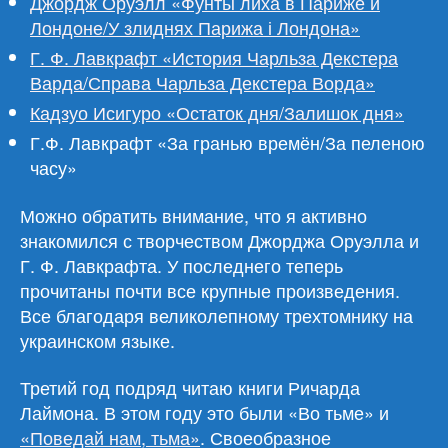
Джордж Оруэлл «Фунты лиха в Париже и
Лондоне/У злиднях Парижа і Лондона»
Г. Ф. Лавкрафт «История Чарльза Декстера
Варда/Справа Чарльза Декстера Ворда»
Кадзуо Исигуро «Остаток дня/Залишок дня»
Г.Ф. Лавкрафт «За гранью времён/За пеленою
часу»
Можно обратить внимание, что я активно
знакомился с творчеством Джорджа Оруэлла и
Г. Ф. Лавкрафта. У последнего теперь
прочитаны почти все крупные произведения.
Все благодаря великолепному трехтомнику на
украинском языке.
Третий год подряд читаю книги Ричарда
Лаймона. В этом году это были «Во тьме» и
«Поведай нам, тьма»
. Своеобразное