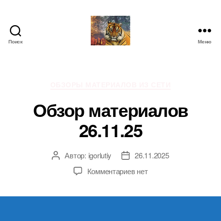
Поиск
Меню
IgorLutiy`s
Blog
Рубрики
ОБЗОРЫ МАТЕРИАЛОВ ИЗ СЕТИ
Обзор материалов
26.11.25
Автор:
igorlutiy
26.11.2025
Автор
Дата
записи
записи
к
Комментариев
нет
записи
Обзор
материалов
26.11.25