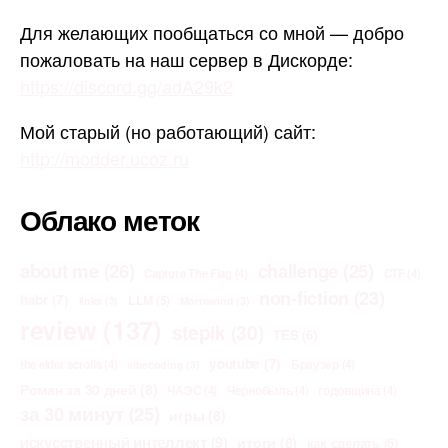
Для желающих пообщаться со мной — добро
пожаловать на наш сервер в Дискорде:
https://discord.gg/adA29k2
Мой старый (но работающий) сайт:
http://modder.ucoz.ru
Облако меток
about me
(26)
challenge
(25)
Capture The Flag
(4)
CTF
(4)
non-fiction
(23)
habr
(7)
LLM
(5)
links
(3)
Morrowind
(3)
review
(137)
stepik
(30)
TES
(6)
youtube
(7)
the elder scrolls
(4)
Браузер
(4)
vibecoding
(3)
Роман за 30 дней
(8)
ЧАЭС
(4)
Чернобыль
(4)
годовщина
(4)
за 30 минут
(25)
игры
(8)
искусственный интеллект
(9)
итоги
(8)
как сделать
(6)