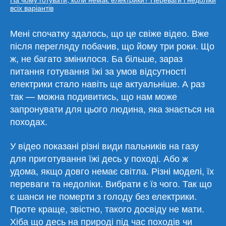
всіх варіантів
Мені спочатку здалось, що це свіже відео. Вже
після перегляду побачив, що йому три роки. Що
ж, не багато змінилося. Ба більше, зараз
питання готування їжі за умов відсутності
електрики стало навіть ще актуальніше. А раз
так — можна подивитись, що нам може
запронувати для цього людина, яка знається на
походах.
У відео показані різні види пальників на газу
для приготування їжі десь у поході. Або ж
удома, якщо довго немає світла. Різні моделі, їх
переваги та недоліки. Вибрати є їз чого. Так що
є шанси не померти з голоду без електрики.
Проте краще, звістно, такого досвіду не мати.
Хіба що десь на природі під час походів чи