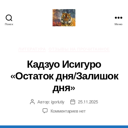
Поиск
Меню
IgorLutiy`s
Blog
Рубрики
ЛИТЕРАТУРА
ОТЗЫВЫ НА ПРОЧИТАННОЕ
Кадзуо Исигуро
«Остаток дня/Залишок
дня»
Автор:
igorlutiy
25.11.2025
Автор
Дата
записи
записи
к
Комментариев
нет
записи
Кадзуо