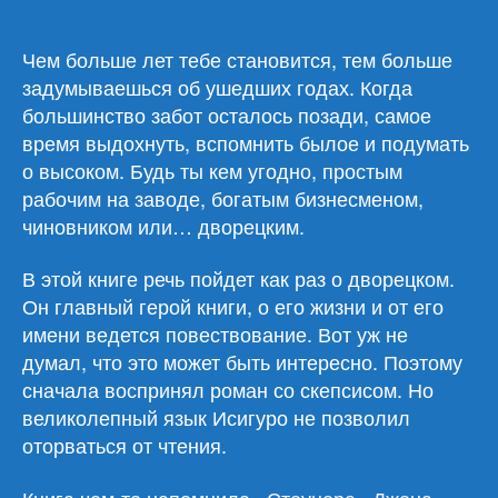
Исигуро
«Остаток
дня/
Чем больше лет тебе становится, тем больше
Залишок
задумываешься об ушедших годах. Когда
дня»
большинство забот осталось позади, самое
время выдохнуть, вспомнить былое и подумать
о высоком. Будь ты кем угодно, простым
рабочим на заводе, богатым бизнесменом,
чиновником или… дворецким.
В этой книге речь пойдет как раз о дворецком.
Он главный герой книги, о его жизни и от его
имени ведется повествование. Вот уж не
думал, что это может быть интересно. Поэтому
сначала воспринял роман со скепсисом. Но
великолепный язык Исигуро не позволил
оторваться от чтения.
Книга чем-то напомнила
«Стоунера» Джона