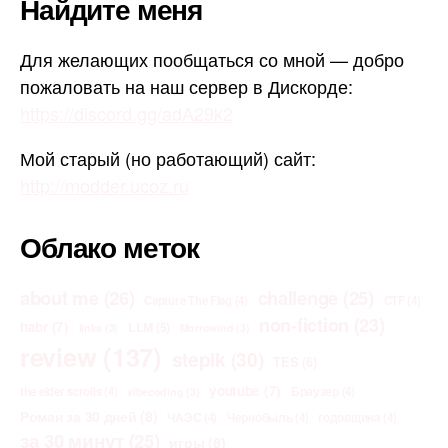
Найдите меня
Для желающих пообщаться со мной — добро
пожаловать на наш сервер в Дискорде:
https://discord.gg/adA29k2
Мой старый (но работающий) сайт:
http://modder.ucoz.ru
Облако меток
about me
(26)
challenge
(25)
Capture The Flag
(4)
CTF
(4)
non-fiction
(23)
habr
(7)
LLM
(5)
links
(3)
Morrowind
(3)
review
(137)
stepik
(30)
TES
(6)
youtube
(7)
the elder scrolls
(4)
Браузер
(4)
vibecoding
(3)
Роман за 30 дней
(8)
ЧАЭС
(4)
Чернобыль
(4)
годовщина
(4)
за 30 минут
(25)
игры
(8)