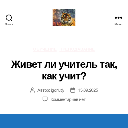
Поиск
Меню
IgorLutiy`s
Blog
Рубрики
ОБУЧЕНИЕ
ПРЕПОДАВАНИЕ
Живет ли учитель так,
как учит?
Автор:
igorlutiy
15.09.2025
Автор
Дата
записи
записи
к
Комментариев
нет
записи
Живет
ли
учитель