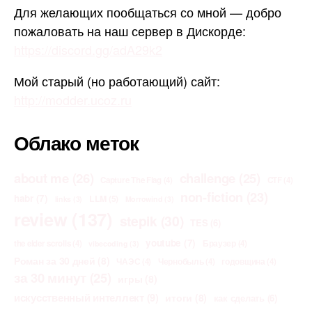
Для желающих пообщаться со мной — добро
пожаловать на наш сервер в Дискорде:
https://discord.gg/adA29k2
Мой старый (но работающий) сайт:
http://modder.ucoz.ru
Облако меток
about me
(26)
challenge
(25)
Capture The Flag
(4)
CTF
(4)
non-fiction
(23)
habr
(7)
LLM
(5)
links
(3)
Morrowind
(3)
review
(137)
stepik
(30)
TES
(6)
youtube
(7)
the elder scrolls
(4)
Браузер
(4)
vibecoding
(3)
Роман за 30 дней
(8)
ЧАЭС
(4)
Чернобыль
(4)
годовщина
(4)
за 30 минут
(25)
игры
(8)
искусственный интеллект
(9)
итоги
(8)
как сделать
(6)