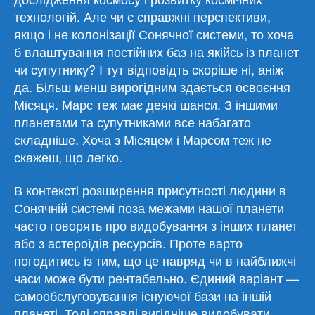
технологій. Але чи є справжні перспективи,
якщо і не колонізації Сонячної системи, то хоча
б влаштування постійних баз на якійсь із планет
чи супутнику? І тут відповідть скоріше ні, аніж
да. Більш менш вирогідним здається освоєння
Місяця. Марс теж має деякі шанси. З іншими
планетами та супутниками все набагато
складніше. Хоча з Місяцем і Марсом теж не
скажеш, що легко.
В контексті розширення присутності людини в
Сонячній системі поза межами нашої планети
часто говорять про видобування з інших планет
або з астероїдів ресурсів. Проте варто
погодитись із тим, що це навряд чи в найближчі
часи може бути рентабельно. Єдиний варіант —
самообслуговування існуючої бази на іншій
планеті. Тоді справді вигідніше видобувати