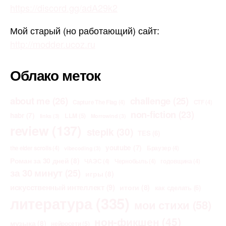
https://discord.gg/adA29k2
Мой старый (но работающий) сайт:
http://modder.ucoz.ru
Облако меток
about me
(26)
challenge
(25)
Capture The Flag
(4)
CTF
(4)
non-fiction
(23)
habr
(7)
LLM
(5)
links
(3)
Morrowind
(3)
review
(137)
stepik
(30)
TES
(6)
youtube
(7)
the elder scrolls
(4)
Браузер
(4)
vibecoding
(3)
Роман за 30 дней
(8)
ЧАЭС
(4)
Чернобыль
(4)
годовщина
(4)
за 30 минут
(25)
игры
(8)
искусственный интеллект
(9)
итоги
(8)
как сделать
(6)
литература
(335)
мои стихи
(58)
нон-фикшен
(45)
музыка
(8)
нейросети
(5)