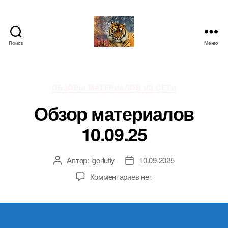
Поиск
Меню
IgorLutiy`s
Blog
Рубрики
ОБЗОРЫ МАТЕРИАЛОВ ИЗ СЕТИ
Обзор материалов
10.09.25
Автор:
igorlutiy
10.09.2025
Автор
Дата
записи
записи
к
Комментариев
нет
записи
Обзор
материалов
10.09.25