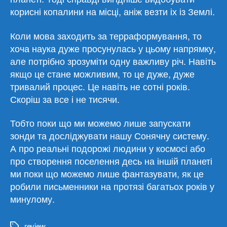
корисні копалини на місці, аніж везти іх із Землі.
Коли мова заходить за терраформування, то
хоча наука дуже просунулась у цьому напрямку,
але потрібно зрозуміти одну важливу річ. Навіть
якщо це стане можливим, то це дуже, дуже
тривалий процес. Це навіть не сотні років.
Скоріш за все і не тисячи.
Тобто поки що ми можемо лише запускати
зонди та досліджувати нашу Сонячну систему.
А про реальні подорожі людини у космосі або
про створення поселення десь на іншій планеті
ми поки що можемо лише фантазувати, як це
робили письменники на протязі багатьох років у
минулому.
review
Метки