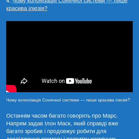
4.
Чому колонізація Сонячної системи — лише
красива ілюзія?
Чому колонізація Сонячної системи — лише красива ілюзія?
Останнім часом багато говорять про Марс.
Напрям задав Ілон Маск, який справді вже
багато зробив і продовжує робити для
дослідження космосу і розвитку космічних